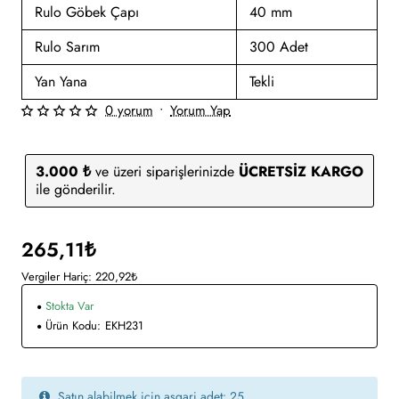
Rulo Göbek Çapı
40 mm
Rulo Sarım
300 Adet
Yan Yana
Tekli
0 yorum
•
Yorum Yap
3.000 ₺
ve üzeri siparişlerinizde
ÜCRETSİZ KARGO
ile gönderilir.
265,11₺
Vergiler Hariç: 220,92₺
Stokta Var
Ürün Kodu:
EKH231
Satın alabilmek için asgari adet: 25