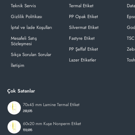
Teknik Servis
Termal Etiket
Dat
Gizlilik Politikası
PP Opak Etiket
Epso
İptal ve İade Koşulları
Silvermat Etiket
God
Mesafeli Satış
Fastyre Etiket
TSC
Sözleşmesi
PP Şeffaf Etiket
Zeb
Sıkça Sorulan Sorular
Lazer Etiketler
Tosh
İletişim
Çok Satanlar
70x45 mm Lamine Termal Etiket
200,61₺
60x20 mm Kuşe Nonperm Etiket
159,69₺