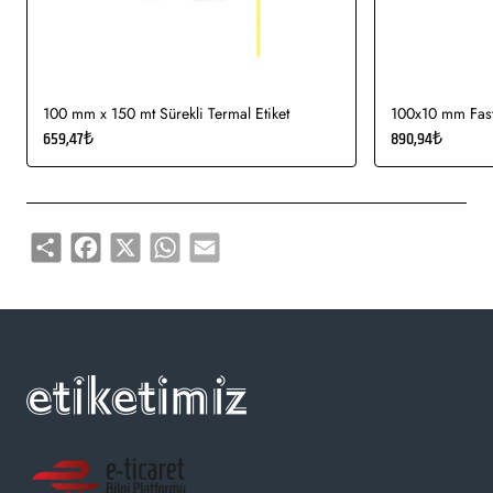
kullanımı uygundur.
Gıda etiketi vb. amaçlar için sayısız sektör tarafından kullanımı
söz konusudur.
100 mm x 150 mt Sürekli Termal Etiket
100x10 mm Fasty
659,47₺
890,94₺
Share
Facebook
X
WhatsApp
Email