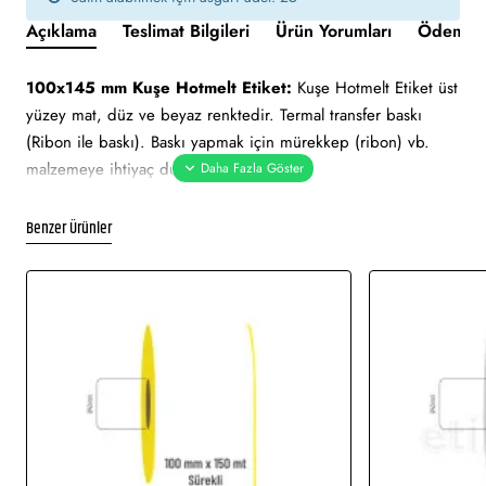
Açıklama
Teslimat Bilgileri
Ürün Yorumları
Ödeme v
100x145 mm Kuşe Hotmelt Etiket:
Kuşe Hotmelt Etiket üst
yüzey mat, düz ve beyaz renktedir. Termal transfer baskı
(Ribon ile baskı). Baskı yapmak için mürekkep (ribon) vb.
malzemeye ihtiyaç duyulur.
Uygun nem ve sıcaklık değerlerinde belirli süre ile muhafaza
edilebilmektedir. Ortalama 2 yıl ömrü vardır. Güneş ışını gibi
Benzer Ürünler
hafif derecedeki ısılarda zarar görmez.
100x145 mm Kuşe Hotmelt Etiket tüm barkod yazıcılar için
uygundur.
Yapışkan Türleri:
, Hotmelt (Kuvvetli yapışkan tutkal)
Kullanım Alanları:
Barkod etiketi, lot etiketi, raf etiketi, ürün
etiketi, koli üstü etiketi. Genellikle hızlı tüketim ürünlerinde