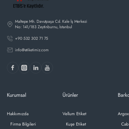
Maltepe Mh. Davutpaşa Cd. Kale İş Merkezi
No: 141/183 Zeytinburnu, İstanbul
+90 532 302 71 75
info@etiketimiz.com
Kurumsal
Ürünler
Barko
Hakkımızda
Vellum Etiket
Argox
Firma Bilgileri
Kuşe Etiket
Cab