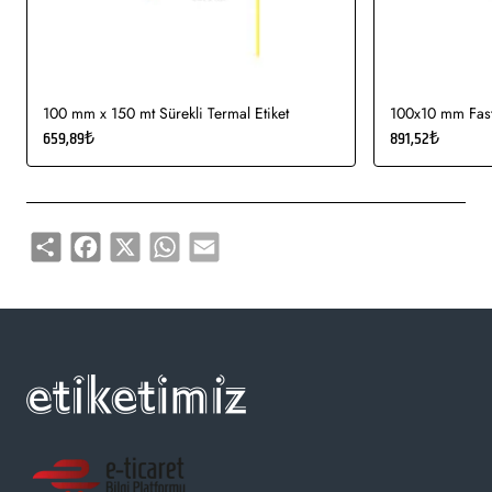
100 mm x 150 mt Sürekli Termal Etiket
100x10 mm Fasty
659,89₺
891,52₺
Share
Facebook
X
WhatsApp
Email