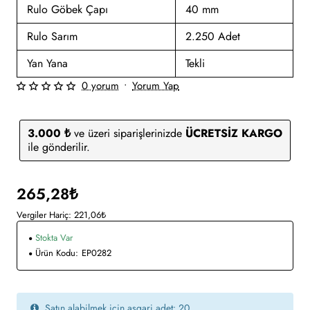
Rulo Göbek Çapı
40 mm
Rulo Sarım
2.250 Adet
Yan Yana
Tekli
0 yorum
•
Yorum Yap
3.000 ₺
ve üzeri siparişlerinizde
ÜCRETSİZ KARGO
ile gönderilir.
265,28₺
Vergiler Hariç: 221,06₺
Stokta Var
Ürün Kodu:
EP0282
Satın alabilmek için asgari adet: 20