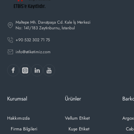
Maltepe Mh. Davutpaşa Cd. Kale İş Merkezi
No: 141/183 Zeytinburnu, İstanbul
+90 532 302 71 75
info@etiketimiz.com
Kurumsal
Ürünler
Barko
Hakkımızda
Vellum Etiket
Argox
Firma Bilgileri
Kuşe Etiket
Cab