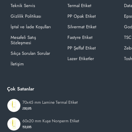
Teknik Servis
Termal Etiket
Dat
Gizlilik Politikası
PP Opak Etiket
Epso
İptal ve İade Koşulları
Silvermat Etiket
God
Mesafeli Satış
Fastyre Etiket
TSC
Sözleşmesi
PP Şeffaf Etiket
Zeb
Sıkça Sorulan Sorular
Lazer Etiketler
Tosh
İletişim
Çok Satanlar
70x45 mm Lamine Termal Etiket
200,61₺
60x20 mm Kuşe Nonperm Etiket
159,69₺