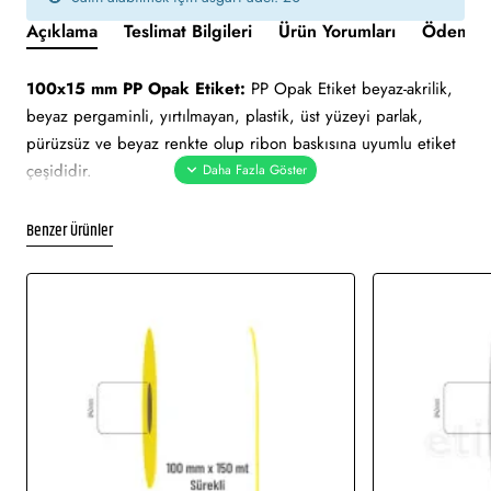
Açıklama
Teslimat Bilgileri
Ürün Yorumları
Ödeme v
100x15 mm PP Opak Etiket:
PP Opak Etiket beyaz-akrilik,
beyaz pergaminli, yırtılmayan, plastik, üst yüzeyi parlak,
pürüzsüz ve beyaz renkte olup ribon baskısına uyumlu etiket
çeşididir.
Yapışkan Türleri:
Akrilik (Standart yapışkanlı tutkal), Holtmelt
Benzer Ürünler
(Kuvvetli yapışkan tutkal), Nonperm (İz Bırakmayan yapışkanlı
tutkal), Deep frezee (Soğuğa dayanıklı yapışkanlı tutkal)
Kullanım Alanları:
Teknik makine ürün etiketi, demirbaş
etiketi, elektronik ürün etiketi, ürün etiketi. Yüksek ve düşük
sıcaklıklarda muhafaza edilmeye uygundur. Gıda etiketi vb.
amaçlar için sayısız sektör tarafından kullanımı söz konusudur.