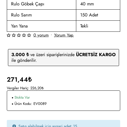
Rulo Göbek Çapı
40 mm
Rulo Sarım
150 Adet
Yan Yana
Tekli
0 yorum
•
Yorum Yap
3.000 ₺
ve üzeri siparişlerinizde
ÜCRETSİZ KARGO
ile gönderilir.
271,44₺
Vergiler Hariç: 226,20₺
Stokta Var
Ürün Kodu:
EV0089
Satın alabilmek için asgari adet: 15