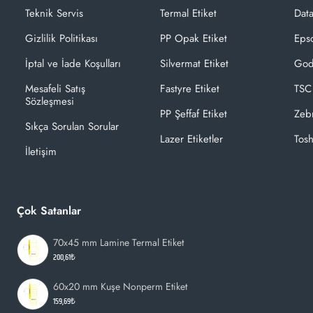
Teknik Servis
Termal Etiket
Dat
Gizlilik Politikası
PP Opak Etiket
Epso
İptal ve İade Koşulları
Silvermat Etiket
God
Mesafeli Satış
Fastyre Etiket
TSC
Sözleşmesi
PP Şeffaf Etiket
Zeb
Sıkça Sorulan Sorular
Lazer Etiketler
Tosh
İletişim
Çok Satanlar
70x45 mm Lamine Termal Etiket
200,61₺
60x20 mm Kuşe Nonperm Etiket
159,69₺