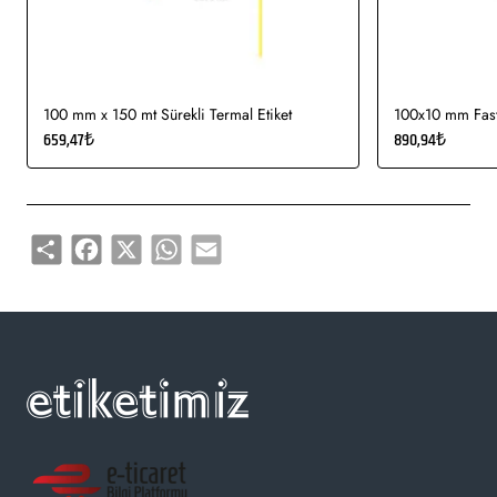
ürünlerinde kullanımı uygundur.
Gıda etiketi vb. amaçlar için sayısız sektör tarafından kullanımı
söz konusudur.
100 mm x 150 mt Sürekli Termal Etiket
100x10 mm Fasty
659,47₺
890,94₺
Share
Facebook
X
WhatsApp
Email