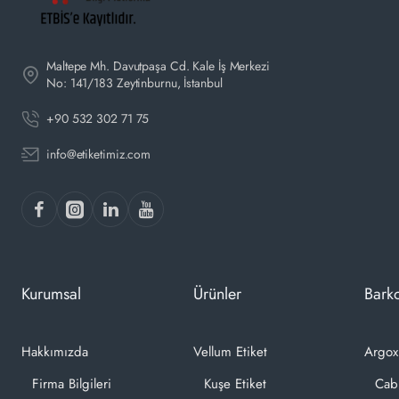
Maltepe Mh. Davutpaşa Cd. Kale İş Merkezi
No: 141/183 Zeytinburnu, İstanbul
+90 532 302 71 75
info@etiketimiz.com
Kurumsal
Ürünler
Barko
Hakkımızda
Vellum Etiket
Argox
Firma Bilgileri
Kuşe Etiket
Cab