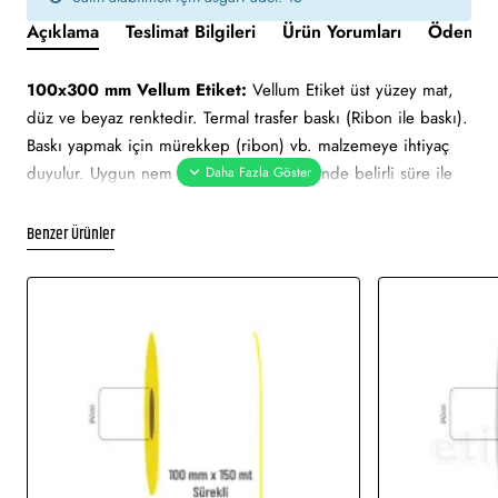
Açıklama
Teslimat Bilgileri
Ürün Yorumları
Ödeme v
100x300 mm Vellum Etiket:
Vellum Etiket üst yüzey mat,
düz ve beyaz renktedir. Termal trasfer baskı (Ribon ile baskı).
Baskı yapmak için mürekkep (ribon) vb. malzemeye ihtiyaç
duyulur. Uygun nem ve sıcaklık değerlerinde belirli süre ile
muhafaza edilebilmektedir. Ortalama 2 yıl ömrü vardır. Güneş
ışını gibi hafif derecedeki ısılarda zarar görmez.
Benzer Ürünler
100x300 mm Vellum Etiket tüm barkod yazıcılar için
uygundur.
Yapışkan Türleri:
Akrilik (Standart yapışkanlı tutkal), Holtmelt
(Kuvvetli yapışkan tutkal), Nonpern (İz Bırakmayan yapışkanlı
tutkal), Deep frezee (Soğuğa dayanıklı yapışkanlı tutkal)
Kullanılan Etiketler:
Barkod etiketi, lot etiketi, raf etiketi,
ürün etiketi, koli üstü etiketi. Genellikle hızlı tüketim