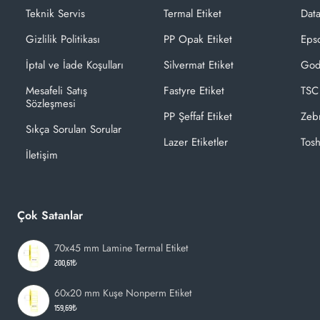
Teknik Servis
Termal Etiket
Dat
Gizlilik Politikası
PP Opak Etiket
Epso
İptal ve İade Koşulları
Silvermat Etiket
God
Mesafeli Satış
Fastyre Etiket
TSC
Sözleşmesi
PP Şeffaf Etiket
Zeb
Sıkça Sorulan Sorular
Lazer Etiketler
Tosh
İletişim
Çok Satanlar
70x45 mm Lamine Termal Etiket
200,61₺
60x20 mm Kuşe Nonperm Etiket
159,69₺