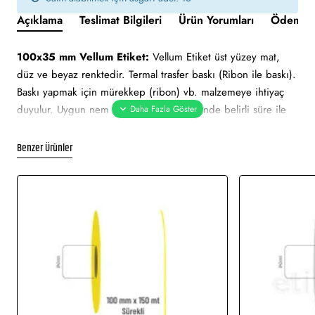
Açıklama
Teslimat Bilgileri
Ürün Yorumları
Ödeme v
100x35 mm Vellum Etiket:
Vellum Etiket üst yüzey mat,
düz ve beyaz renktedir. Termal trasfer baskı (Ribon ile baskı).
Baskı yapmak için mürekkep (ribon) vb. malzemeye ihtiyaç
duyulur. Uygun nem ve sıcaklık değerlerinde belirli süre ile
muhafaza edilebilmektedir. Ortalama 2 yıl ömrü vardır. Güneş
ışını gibi hafif derecedeki ısılarda zarar görmez.
Benzer Ürünler
100x35 mm Vellum Etiket tüm barkod yazıcılar için uygundur.
Yapışkan Türleri:
Akrilik (Standart yapışkanlı tutkal), Holtmelt
(Kuvvetli yapışkan tutkal), Nonpern (İz Bırakmayan yapışkanlı
tutkal), Deep frezee (Soğuğa dayanıklı yapışkanlı tutkal)
Kullanılan Etiketler:
Barkod etiketi, lot etiketi, raf etiketi,
ürün etiketi, koli üstü etiketi. Genellikle hızlı tüketim
ürünlerinde kullanımı uygundur.