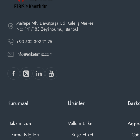
Maltepe Mh. Davutpaşa Cd. Kale İş Merkezi
No: 141/183 Zeytinburnu, İstanbul
+90 532 302 71 75
info@etiketimiz.com
Kurumsal
Ürünler
Barko
Hakkımızda
Vellum Etiket
Argox
Firma Bilgileri
Kuşe Etiket
Cab