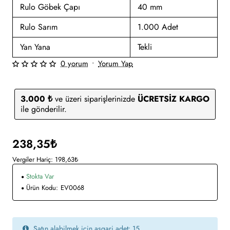
Rulo Göbek Çapı
40 mm
Rulo Sarım
1.000 Adet
Yan Yana
Tekli
0 yorum
•
Yorum Yap
3.000 ₺
ve üzeri siparişlerinizde
ÜCRETSİZ KARGO
ile gönderilir.
238,35₺
Vergiler Hariç: 198,63₺
Stokta Var
Ürün Kodu:
EV0068
Satın alabilmek için asgari adet: 15