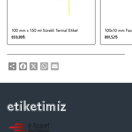
Gıda etiketi vb. amaçlar için sayısız sektör tarafından kullanımı
söz konusudur.
100 mm x 150 mt Sürekli Termal Etiket
100x10 mm Fasty
659,89₺
891,52₺
Share
Facebook
X
WhatsApp
Email