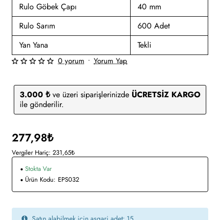
Rulo Göbek Çapı
40 mm
Rulo Sarım
600 Adet
Yan Yana
Tekli
0 yorum
•
Yorum Yap
3.000 ₺
ve üzeri siparişlerinizde
ÜCRETSİZ KARGO
ile gönderilir.
277,98₺
Vergiler Hariç: 231,65₺
Stokta Var
Ürün Kodu:
EPS032
Satın alabilmek için asgari adet: 15