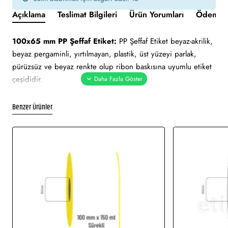
Açıklama
Teslimat Bilgileri
Ürün Yorumları
Ödeme v
100x65 mm PP Şeffaf Etiket:
PP Şeffaf Etiket beyaz-akrilik,
beyaz pergaminli, yırtılmayan, plastik, üst yüzeyi parlak,
pürüzsüz ve beyaz renkte olup ribon baskısına uyumlu etiket
çeşididir.
Yapışkan Türleri:
Akrilik (Standart yapışkanlı tutkal), Holtmelt
Benzer Ürünler
(Kuvvetli yapışkan tutkal), Nonperm (İz Bırakmayan yapışkanlı
tutkal), Deep frezee (Soğuğa dayanıklı yapışkanlı tutkal)
Kullanım Alanları:
Teknik makine ürün etiketi, demirbaş
etiketi, elektronik ürün etiketi, ürün etiketi. Yüksek ve düşük
sıcaklıklarda muhafaza edilmeye uygundur. Gıda etiketi vb.
amaçlar için sayısız sektör tarafından kullanımı söz konusudur.