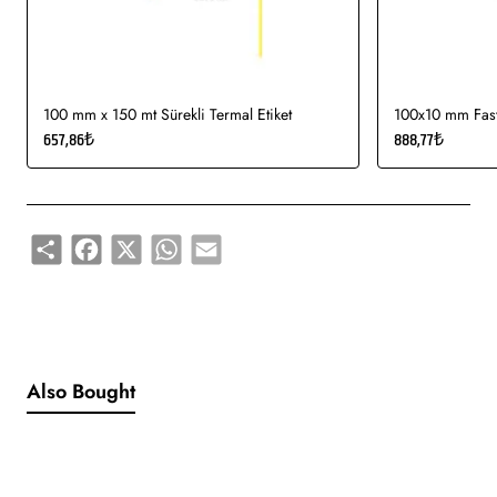
100 mm x 150 mt Sürekli Termal Etiket
100x10 mm Fasty
657,86₺
888,77₺
Share
Facebook
X
WhatsApp
Email
Also Bought