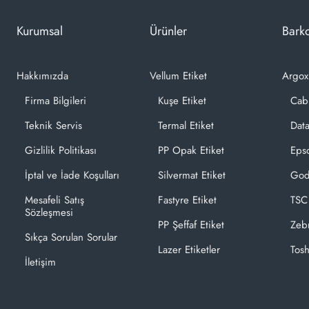
Kurumsal
Ürünler
Barko
Hakkımızda
Vellum Etiket
Argox
Firma Bilgileri
Kuşe Etiket
Cab
Teknik Servis
Termal Etiket
Dat
Gizlilik Politikası
PP Opak Etiket
Epso
İptal ve İade Koşulları
Silvermat Etiket
God
Mesafeli Satış
Fastyre Etiket
TSC
Sözleşmesi
PP Şeffaf Etiket
Zeb
Sıkça Sorulan Sorular
Lazer Etiketler
Tosh
İletişim