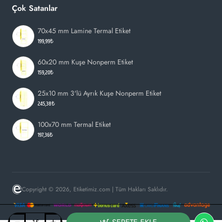
Çok Satanlar
70x45 mm Lamine Termal Etiket
199,99₺
60x20 mm Kuşe Nonperm Etiket
159,20₺
25x10 mm 3'lü Ayrık Kuşe Nonperm Etiket
245,38₺
100x70 mm Termal Etiket
197,36₺
Copyright © 2026, Etiketimiz.com | Tüm Hakları Saklıdır.