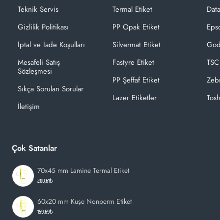
Teknik Servis
Termal Etiket
Dat
Gizlilik Politikası
PP Opak Etiket
Epso
İptal ve İade Koşulları
Silvermat Etiket
God
Mesafeli Satış
Fastyre Etiket
TSC
Sözleşmesi
PP Şeffaf Etiket
Zeb
Sıkça Sorulan Sorular
Lazer Etiketler
Tosh
İletişim
Çok Satanlar
70x45 mm Lamine Termal Etiket
200,61₺
60x20 mm Kuşe Nonperm Etiket
159,69₺