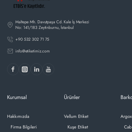
Maltepe Mh. Davutpaşa Cd. Kale İş Merkezi
No: 141/183 Zeytinburnu, İstanbul
+90 532 302 71 75
info@etiketimiz.com
Kurumsal
Ürünler
Barko
Hakkımızda
Vellum Etiket
Argox
Firma Bilgileri
Kuşe Etiket
Cab