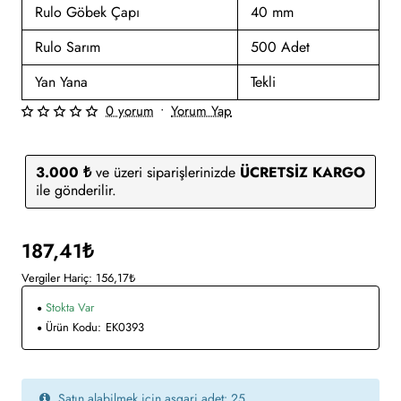
Rulo Göbek Çapı
40 mm
Rulo Sarım
500 Adet
Yan Yana
Tekli
0 yorum
•
Yorum Yap
3.000 ₺
ve üzeri siparişlerinizde
ÜCRETSİZ KARGO
ile gönderilir.
187,41₺
Vergiler Hariç: 156,17₺
Stokta Var
Ürün Kodu:
EK0393
Satın alabilmek için asgari adet: 25