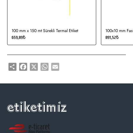
kullanımı uygundur.
Gıda etiketi vb. amaçlar için sayısız sektör tarafından kullanımı
söz konusudur.
100 mm x 150 mt Sürekli Termal Etiket
100x10 mm Fasty
659,89₺
891,52₺
Share
Facebook
X
WhatsApp
Email