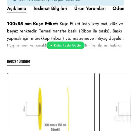
Açıklama
Teslimat Bilgileri
Ürün Yorumları
Ödeme v
100x85 mm Kuşe Etiket:
Kuşe Etiket üst yüzey mat, düz ve
beyaz renktedir. Termal transfer baskı (Ribon ile baskı). Baskı
yapmak için mürekkep (ribon) vb. malzemeye ihtiyaç duyulur.
Uygun nem ve sıcaklık değerlerinde belirli süre ile muhafaza
edilebilmektedir. Ortalama 2 yıl ömrü vardır. Güneş ışını gibi
hafif derecedeki ısılarda zarar görmez.
Benzer Ürünler
100x85 mm Kuşe Etiket tüm barkod yazıcılar için uygundur.
Yapışkan Türleri:
Akrilik (Standart yapışkanlı tutkal), Holtmelt
(Kuvvetli yapışkan tutkal), Nonperm (İz Bırakmayan yapışkanlı
tutkal), Deep frezee (Soğuğa dayanıklı yapışkanlı tutkal)
Kullanım Alanları:
Barkod etiketi, lot etiketi, raf etiketi, ürün
etiketi, koli üstü etiketi. Genellikle hızlı tüketim ürünlerinde