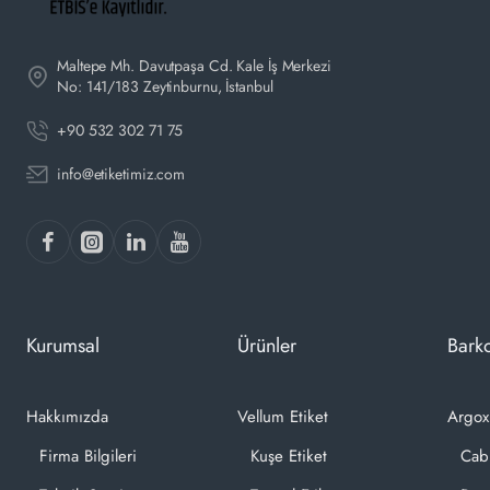
Maltepe Mh. Davutpaşa Cd. Kale İş Merkezi
No: 141/183 Zeytinburnu, İstanbul
+90 532 302 71 75
info@etiketimiz.com
Kurumsal
Ürünler
Barko
Hakkımızda
Vellum Etiket
Argox
Firma Bilgileri
Kuşe Etiket
Cab