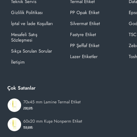
Teknik Servis
Termal Etiket
Dat
Gizlilik Politikası
PP Opak Etiket
Epso
İptal ve İade Koşulları
Silvermat Etiket
God
Mesafeli Satış
Fastyre Etiket
TSC
Sözleşmesi
PP Şeffaf Etiket
Zeb
Sıkça Sorulan Sorular
Lazer Etiketler
Tosh
İletişim
Çok Satanlar
70x45 mm Lamine Termal Etiket
200,61₺
60x20 mm Kuşe Nonperm Etiket
159,69₺