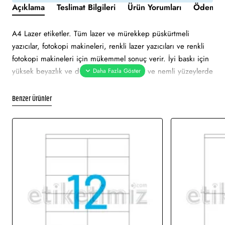
Açıklama
Teslimat Bilgileri
Ürün Yorumları
Ödeme v
A4 Lazer etiketler. Tüm lazer ve mürekkep püskürtmeli
yazıcılar, fotokopi makineleri, renkli lazer yazıcıları ve renkli
fotokopi makineleri için mükemmel sonuç verir. İyi baskı için
yüksek beyazlık ve düzgün yüzey. Soğuk ve nemli yüzeylerde
bile özellikle hızlı ve güvenli yapışma. Çevre dostu ve
sürdürülebilir FSC sertifikalıdır. Etiketler atık kağıt, geri
Benzer Ürünler
dönüşümlü karton ambalaj ile %100 geri dönüştürülebilir.
Etiket turuncu renklidir. Tüm lazer ve mürekkep püskürtmeli
yazıcılarda sorunsuz yazdırmayı onaylar. Soğuk ve nemli
yüzeylerde hızlı ve güvenli yapışma. Pürüzsüz parlak yüzeye
net baskı alınır. Etiket mattır. Ekranda görünen görsel
çizimdir. Gerçek baskıda renklerde ton farklı olabilir.