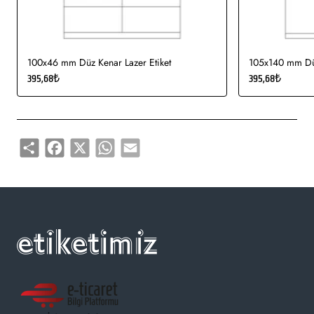
100x46 mm Düz Kenar Lazer Etiket
105x140 mm Düz
395,68₺
395,68₺
Share
Facebook
X
WhatsApp
Email