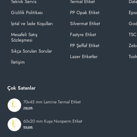
Teknik Servis
Termal Etiket
Dat
Gizlilik Politikası
PP Opak Etiket
Epso
İptal ve İade Koşulları
Silvermat Etiket
God
Mesafeli Satış
Fastyre Etiket
TSC
Sözleşmesi
PP Şeffaf Etiket
Zeb
Sıkça Sorulan Sorular
Lazer Etiketler
Tosh
İletişim
Çok Satanlar
70x45 mm Lamine Termal Etiket
200,61₺
60x20 mm Kuşe Nonperm Etiket
159,69₺