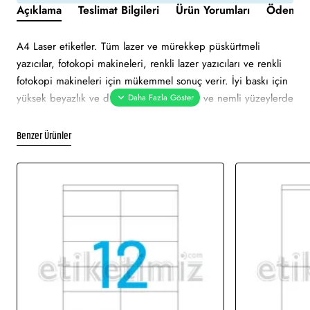
Açıklama
Teslimat Bilgileri
Ürün Yorumları
Ödeme v
A4 Laser etiketler. Tüm lazer ve mürekkep püskürtmeli
yazıcılar, fotokopi makineleri, renkli lazer yazıcıları ve renkli
fotokopi makineleri için mükemmel sonuç verir. İyi baskı için
yüksek beyazlık ve düzgün yüzey. Soğuk ve nemli yüzeylerde
bile özellikle hızlı ve güvenli yapışma. Çevre dostu ve
sürdürülebilir FSC sertifikalıdır. Etiketler atık kağıt, geri
Benzer Ürünler
dönüşümlü karton ambalaj ile% 100 geri dönüştürülebilir.
Etiket kırmızı renklidir. Tüm lazer ve mürekkep püskürtmeli
yazıcılarda sorunsuz yazdırmayı onaylar. Soğuk ve nemli
yüzeylerde hızlı ve güvenli yapışma. Pürüzsüz parlak yüzeye
net baskı alınır. Etiket mattır.