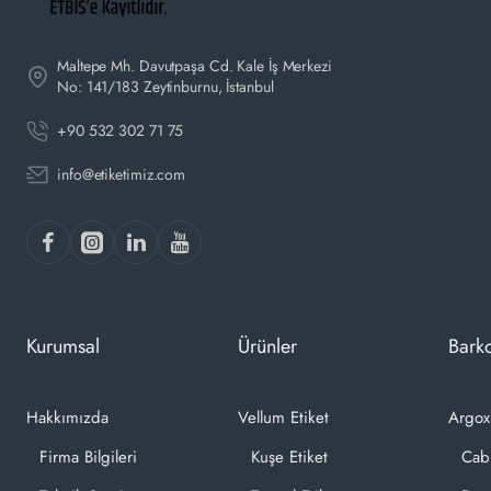
Maltepe Mh. Davutpaşa Cd. Kale İş Merkezi
No: 141/183 Zeytinburnu, İstanbul
+90 532 302 71 75
info@etiketimiz.com
Kurumsal
Ürünler
Barko
Hakkımızda
Vellum Etiket
Argox
Firma Bilgileri
Kuşe Etiket
Cab