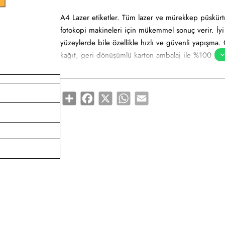
A4 Lazer etiketler. Tüm lazer ve mürekkep püskürtmel
fotokopi makineleri için mükemmel sonuç verir. İy
yüzeylerde bile özellikle hızlı ve güvenli yapışma. Ç
kağıt, geri dönüşümlü karton ambalaj ile %100 geri 
mürekkep püskürtmeli yazıcılarda sorunsuz yazdırm
yapışma. Pürüzsüz parlak yüzeye net baskı alınır. 
renklerde ton farklı olabilir.
Share
Facebook
X
WhatsApp
Email