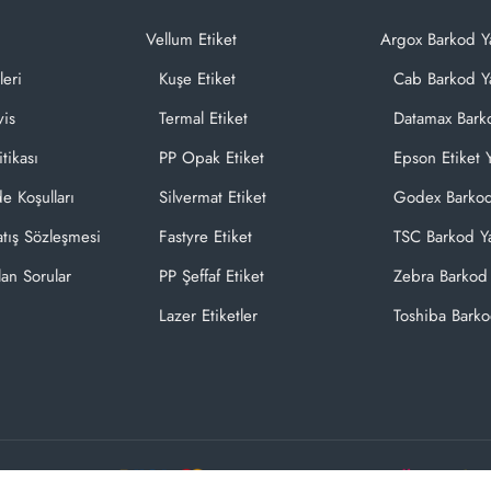
Vellum Etiket
Argox Barkod Y
leri
Kuşe Etiket
Cab Barkod Ya
vis
Termal Etiket
Datamax Barko
itikası
PP Opak Etiket
Epson Etiket Y
de Koşulları
Silvermat Etiket
Godex Barkod
atış Sözleşmesi
Fastyre Etiket
TSC Barkod Ya
lan Sorular
PP Şeffaf Etiket
Zebra Barkod 
Lazer Etiketler
Toshiba Barko