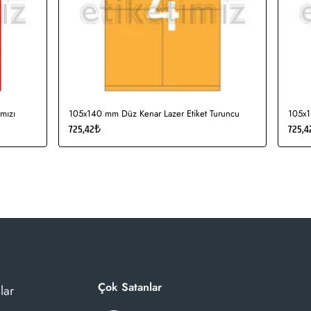
mızı
105x140 mm Düz Kenar Lazer Etiket Turuncu
105x1
725,42₺
725,4
Çok Satanlar
lar