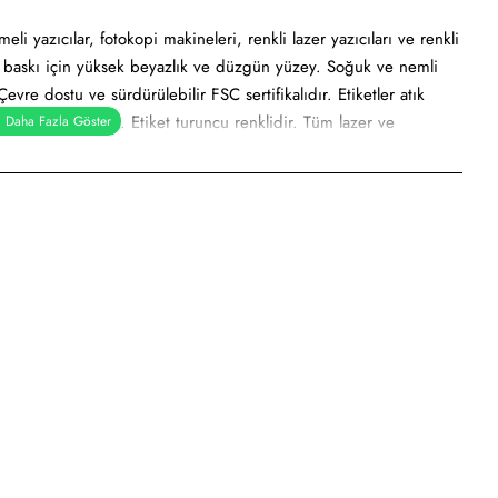
i yazıcılar, fotokopi makineleri, renkli lazer yazıcıları ve renkli
i baskı için yüksek beyazlık ve düzgün yüzey. Soğuk ve nemli
evre dostu ve sürdürülebilir FSC sertifikalıdır. Etiketler atık
dönüştürülebilir. Etiket turuncu renklidir. Tüm lazer ve
ayı onaylar. Soğuk ve nemli yüzeylerde hızlı ve güvenli
Etiket mattır. Ekranda görünen görsel çizimdir. Gerçek baskıda