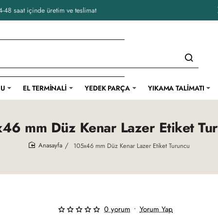
-48 saat içinde üretim ve teslimat
CU
EL TERMINALI
YEDEK PARÇA
YIKAMA TALIMATI
46 mm Düz Kenar Lazer Etiket Tu
105x46 mm Düz Kenar Lazer Etiket Turuncu
home
0 yorum
•
Yorum Yap