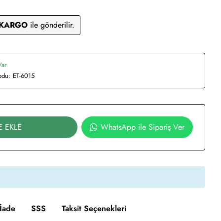
 KARGO
ile gönderilir.
Var
odu:
ET-6015
E EKLE
WhatsApp ile Sipariş Ver
İade
SSS
Taksit Seçenekleri