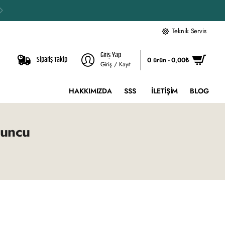
Teknik Servis
Giriş Yap
Sipariş Takip
0 ürün - 0,00₺
Giriş / Kayıt
HAKKIMIZDA
SSS
İLETIŞIM
BLOG
runcu