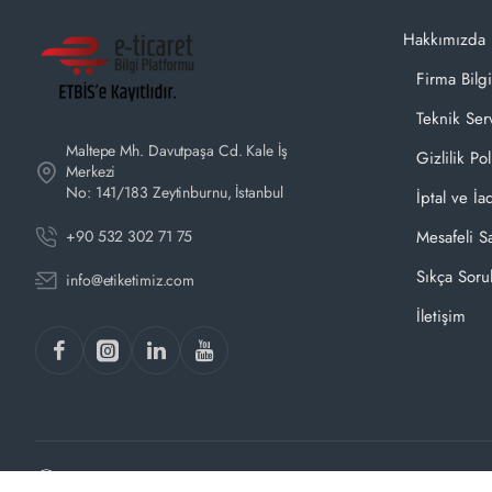
Hakkımızda
Firma Bilgi
Teknik Ser
Maltepe Mh. Davutpaşa Cd. Kale İş
Gizlilik Pol
Merkezi
No: 141/183 Zeytinburnu, İstanbul
İptal ve İa
+90 532 302 71 75
Mesafeli S
Sıkça Soru
info@etiketimiz.com
İletişim
Copyright © 2026, Etiketimiz.com | Tüm Hakları Saklıdır.