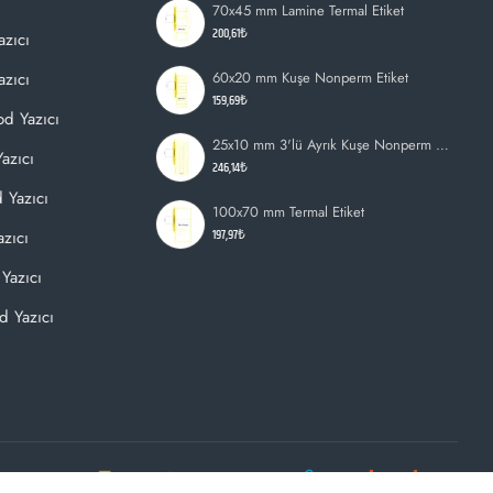
70x45 mm Lamine Termal Etiket
200,61₺
azıcı
zıcı
60x20 mm Kuşe Nonperm Etiket
159,69₺
d Yazıcı
25x10 mm 3'lü Ayrık Kuşe Nonperm Etiket
azıcı
246,14₺
 Yazıcı
100x70 mm Termal Etiket
197,97₺
zıcı
Yazıcı
d Yazıcı