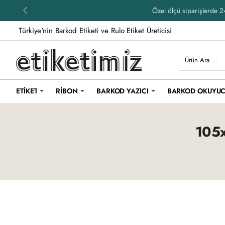
Özel ölçü siparişlerde 24
Türkiye'nin Barkod Etiketi ve Rulo Etiket Üreticisi
Ürün
Ara
...
ETIKET
RIBON
BARKOD YAZICI
BARKOD OKUYU
105x