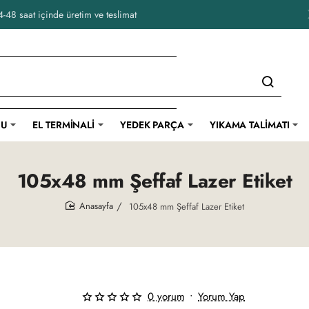
-48 saat içinde üretim ve teslimat
CU
EL TERMINALI
YEDEK PARÇA
YIKAMA TALIMATI
105x48 mm Şeffaf Lazer Etiket
105x48 mm Şeffaf Lazer Etiket
home
0 yorum
•
Yorum Yap