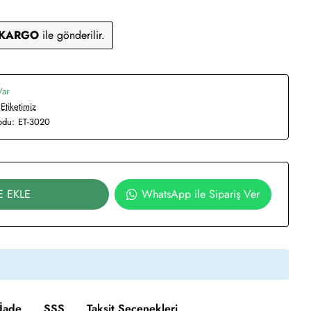
 KARGO
ile gönderilir.
Var
Etiketimiz
odu:
ET-3020
E EKLE
WhatsApp ile Sipariş Ver
İade
SSS
Taksit Seçenekleri