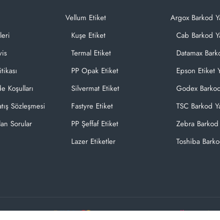
Vellum Etiket
Argox Barkod Y
leri
Kuşe Etiket
Cab Barkod Ya
vis
Termal Etiket
Datamax Barko
itikası
PP Opak Etiket
Epson Etiket Y
de Koşulları
Silvermat Etiket
Godex Barkod
atış Sözleşmesi
Fastyre Etiket
TSC Barkod Ya
lan Sorular
PP Şeffaf Etiket
Zebra Barkod 
Lazer Etiketler
Toshiba Barko