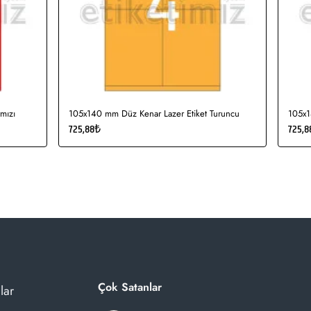
mızı
105x140 mm Düz Kenar Lazer Etiket Turuncu
105x1
725,88₺
725,8
Çok Satanlar
lar