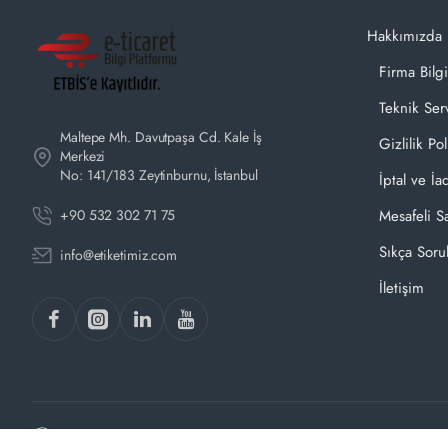
Hakkımızda
Firma Bilgi
Teknik Ser
Maltepe Mh. Davutpaşa Cd. Kale İş
Gizlilik Pol
Merkezi
No: 141/183 Zeytinburnu, İstanbul
İptal ve İa
+90 532 302 71 75
Mesafeli S
Sıkça Soru
info@etiketimiz.com
İletişim
Copyright © 2026, Etiketimiz.com | Tüm Hakları Saklıdır.