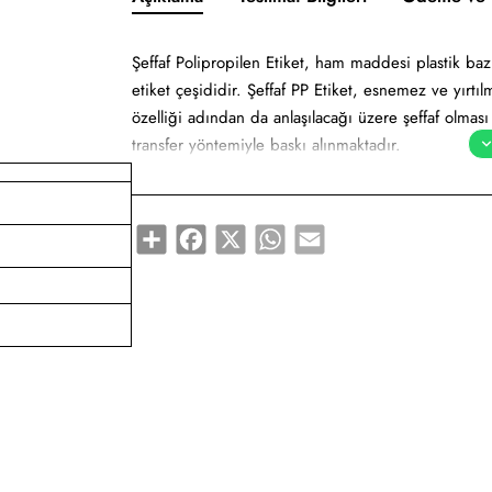
Şeffaf Polipropilen Etiket, ham maddesi plastik baz
etiket çeşididir. Şeffaf PP Etiket, esnemez ve yırtıl
özelliği adından da anlaşılacağı üzere şeffaf olması
transfer yöntemiyle baskı alınmaktadır.
1 paket 25 sayfadır. Üretim süresi 3 iş günüdü
Share
Facebook
X
WhatsApp
Email