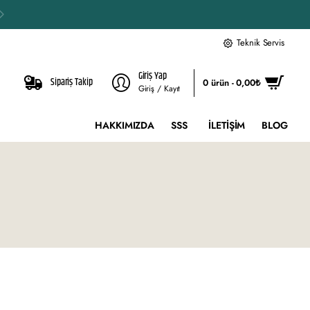
Teknik Servis
Giriş Yap
Sipariş Takip
0 ürün - 0,00₺
Giriş / Kayıt
HAKKIMIZDA
SSS
İLETIŞIM
BLOG