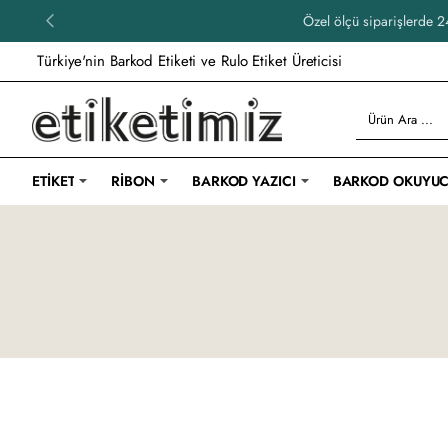
Özel ölçü siparişlerde 24
Türkiye'nin Barkod Etiketi ve Rulo Etiket Üreticisi
Ürün
Ara
...
ETIKET
RIBON
BARKOD YAZICI
BARKOD OKUYU