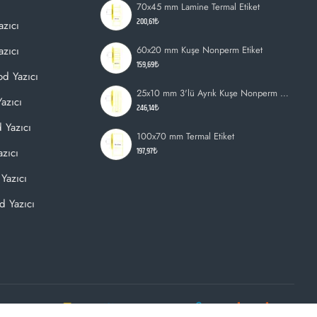
70x45 mm Lamine Termal Etiket
200,61₺
azıcı
zıcı
60x20 mm Kuşe Nonperm Etiket
159,69₺
d Yazıcı
25x10 mm 3'lü Ayrık Kuşe Nonperm Etiket
azıcı
246,14₺
 Yazıcı
100x70 mm Termal Etiket
197,97₺
zıcı
Yazıcı
d Yazıcı