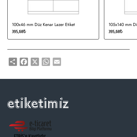
100x46 mm Düz Kenar Lazer Etiket
105x140 mm Düz
395,68₺
395,68₺
Share
Facebook
X
WhatsApp
Email