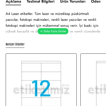
Açıklama
Teslimat Bilgileri
Ürün Yorumları
Ödeme v
A4 Laser etiketler. Tüm lazer ve mürekkep püskürtmeli
yazıcılar, fotokopi makineleri, renkli lazer yazıcıları ve renkli
fotokopi makineleri için mükemmel sonuç verir. İyi baskı için
yüksek beyazlık ve düzgün yüzey. Soğuk ve nemli yüzeylerde
bile özellikle hızlı ve güvenli yapışma. Çevre dostu ve
sürdürülebilir FSC sertifikalıdır. Etiketler atık kağıt, geri
Benzer Ürünler
dönüşümlü karton ambalaj ile% 100 geri dönüştürülebilir.
Etiket beyaz renklidir. Tüm lazer ve mürekkep püskürtmeli
yazıcılarda sorunsuz yazdırmayı onaylar. Soğuk ve nemli
yüzeylerde hızlı ve güvenli yapışma. Pürüzsüz parlak yüzeye
net baskı alınır.