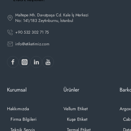
Maltepe Mh. Davutpaşa Cd. Kale İş Merkezi
No: 141/183 Zeytinburnu, İstanbul
+90 532 302 71 75
info@etiketimiz.com
Kurumsal
Ürünler
Barko
Hakkımızda
Vellum Etiket
Argox
Firma Bilgileri
Kuşe Etiket
Cab
Teknik Servis
Termal Etiket
Dat