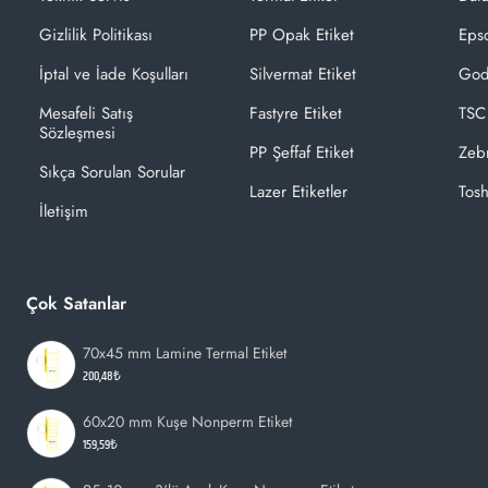
Gizlilik Politikası
PP Opak Etiket
Epso
İptal ve İade Koşulları
Silvermat Etiket
God
Mesafeli Satış
Fastyre Etiket
TSC
Sözleşmesi
PP Şeffaf Etiket
Zeb
Sıkça Sorulan Sorular
Lazer Etiketler
Tosh
İletişim
Çok Satanlar
70x45 mm Lamine Termal Etiket
200,48₺
60x20 mm Kuşe Nonperm Etiket
159,59₺