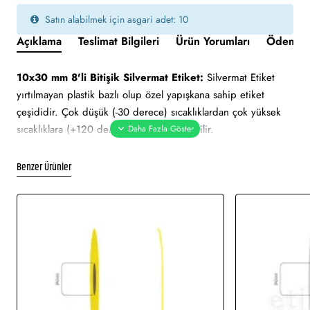
Satın alabilmek için asgari adet: 10
Açıklama
Teslimat Bilgileri
Ürün Yorumları
Ödeme v
10x30 mm 8'li Bitişik Silvermat Etiket:
Silvermat Etiket
yırtılmayan plastik bazlı olup özel yapışkana sahip etiket
çeşididir. Çok düşük (-30 derece) sıcaklıklardan çok yüksek
sıcaklıklara (+120 derece) kadar dayanabilir.
Suya, neme, ısıya ve dış ortama dayanıklı etiket çeşididir. İki
yüzeyi de gri renktedir. Etiket çeşitleri arasında en uzun
Benzer Ürünler
ömürlü etiketlerdendir. Üst yüzey mat, düz ve gri metalik
renktedir. Termal transfer baskı (Ribon ile baskı)
yapılmaktadır. Uzun süre kendini koruyabilir. Milmar etiket,
demirbaş etiketi, alüminyum etiket veya metalize etiket olarak
adlandırılabilir.
Yapışkan Türleri:
Standart (Çok kuvvetli), Metalize