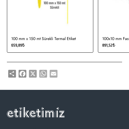
Kullanım Alanları:
Teknik makine ürün etiketi, bilgisayar
etiketi, demirbaş etiketi, elektronik ürün etiketi, ürün etiketi,
yüksek ve düşük sıcaklıklarda muhafaza edilmeye uygundur.
Gıda etiketi vb. amaçlar için sayısız sektör tarafından kullanımı
söz konusudur.
100 mm x 150 mt Sürekli Termal Etiket
100x10 mm Fasty
659,89₺
891,52₺
Share
Facebook
X
WhatsApp
Email