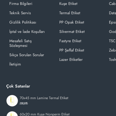
Firma Bilgileri
Kuşe Etiket
Cab
Teknik Servis
Termal Etiket
Dat
Gizlilik Politikası
PP Opak Etiket
Epso
İptal ve İade Koşulları
Silvermat Etiket
God
Mesafeli Satış
Fastyre Etiket
TSC
Sözleşmesi
PP Şeffaf Etiket
Zeb
Sıkça Sorulan Sorular
Lazer Etiketler
Tosh
İletişim
Çok Satanlar
70x45 mm Lamine Termal Etiket
200,61₺
60x20 mm Kuşe Nonperm Etiket