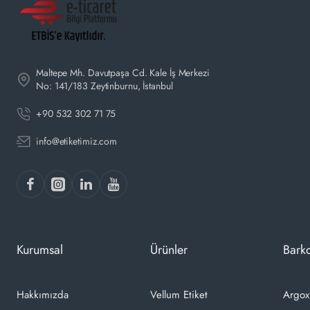
Maltepe Mh. Davutpaşa Cd. Kale İş Merkezi
No: 141/183 Zeytinburnu, İstanbul
+90 532 302 71 75
info@etiketimiz.com
Kurumsal
Ürünler
Barko
Hakkımızda
Vellum Etiket
Argox