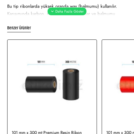
Bu tip ribonlarda yüksek oranda wax (balmumu) kullanılır.
Karışımında karbon, reçine,bazı kimyasallar ve balmumu
bulunur. Çabuk erimesi için %98 balmumu ve %2 reçine
Benzer Ürünler
kullanılır Kullanılan wax miktarı ribonun erime derecesini ve
dolayısıyla baskı yapılabilmesi için gerekli enerji miktarını
belirler.Bu nedenle wax ribonlarla baskı yapmak wax /resin
veya resin ribonlarla baskı yapmaktan daha az enerjiye ihtiyaç
duyar.
Ancak, bunun doğal bir sonucu olarak wax ribonlarla alınan
baskı kalitesi daha düşüktür. Bu nedenle güneş ışığına ve
ısıya maruz kalmayacak, uzun süreli olarak kullanılmayacak ve
sıklıkla tarama gerektirmeyecek materyallere yapılacak baskılar
için kullanılırlar.
Kullanım Alanları:
Kuşe Etiket, wellum Etiket, kuşe karton
etiket
101 mm x 300 mt Premium Resin Ribon
101 mm x 300 m