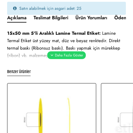
Satın alabilmek için asgari adet: 25
Açıklama
Teslimat Bilgileri
Ürün Yorumları
Ödeme v
15x50 mm 5'li Aralıklı Lamine Termal Etiket:
Lamine
Termal Etiket üst yüzey mat, düz ve beyaz renktedir. Direkt
termal baskı (Ribonsuz baskı). Baskı yapmak için mürekkep
(ribon) vb. malzemeye ihtiyaç duymaz.
Uygun nem ve sıcaklık değerlerinde belirli süre ile muhafaza
edilebilmektedir. Ortalama 4-6 hafta arası ömrü vardır ve
Benzer Ürünler
güneş ısısından etkilenir.
15x50 mm 5'li Aralıklı Lamine Termal Etiket tüm barkod
yazıcılar için uygundur.
Yapışkan Türleri:
Akrilik (Standart yapışkanlı tutkal), Holtmelt
(Kuvvetli yapışkan tutkal), Nonperm (İz Bırakmayan yapışkanlı
tutkal), Deep frezee (Soğuğa dayanıklı yapışkanlı tutkal)