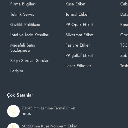
Firma Bilgileri
Kuşe Etiket
Cab
Teknik Servis
Termal Etiket
Dat
Gizlilik Politikası
PP Opak Etiket
Epso
İptal ve İade Koşulları
Silvermat Etiket
God
Mesafeli Satış
Fastyre Etiket
TSC
Sözleşmesi
PP Şeffaf Etiket
Zeb
Sıkça Sorulan Sorular
Lazer Etiketler
Tosh
İletişim
Çok Satanlar
70x45 mm Lamine Termal Etiket
200,61₺
60x20 mm Kuşe Nonperm Etiket