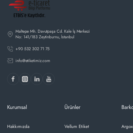
Maltepe Mh. Davutpaşa Cd. Kale İş Merkezi
No: 141/183 Zeytinburnu, İstanbul
+90 532 302 71 75
info@etiketimiz.com
Kurumsal
Ürünler
Barko
Hakkımızda
Vellum Etiket
Argox