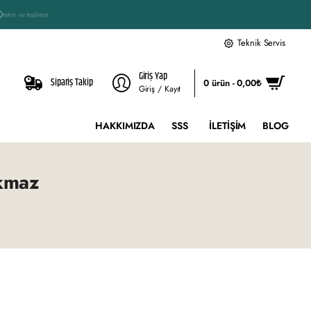
Teknik Servis
Giriş Yap
Sipariş Takip
0 ürün - 0,00₺
Giriş / Kayıt
HAKKIMIZDA
SSS
İLETIŞIM
BLOG
kmaz