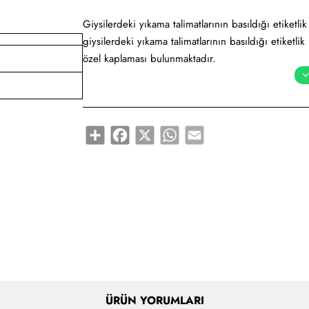
Giysilerdeki yıkama talimatlarının basıldığı etiketli
giysilerdeki yıkama talimatlarının basıldığı etiketl
özel kaplaması bulunmaktadır.
Daha çok basic ve yıkama işleminin çok ağır olmad
piyasada en fazla tüketilen kumaştır. Barkod cihaz
bünyenizde kendi yıkama talimatlarınızı üretebilirsin
Share
Facebook
X
WhatsApp
Email
ve zaman açısından kendinize büyük avantajlar sağl
bağlanmış olsa da her bir tekstil ürünü için orta
akmaz kullanılmaktadır. Yıkama talimatı kumaşlarınız
ürünlerinin herhangi bir yıkama veya ütü ile sıca
gerekmektedir.
ÜRÜN YORUMLARI