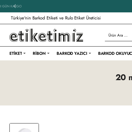
Özel ölçü siparişlerde 24
Türkiye'nin Barkod Etiketi ve Rulo Etiket Üreticisi
Ürün
Ara
...
ETIKET
RIBON
BARKOD YAZICI
BARKOD OKUYU
20 