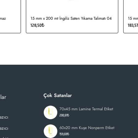
kmaz
15 mm x 200 mt İngiliz Saten Yıkama Talimatı 04
15 mm
128,50₺
183,5
Çok Satanlar
lar
70x45 mm Lamine Termal Etiket
200,61₺
azıcı
zıcı
60x20 mm Kuşe Nonperm Etiket
159,69₺