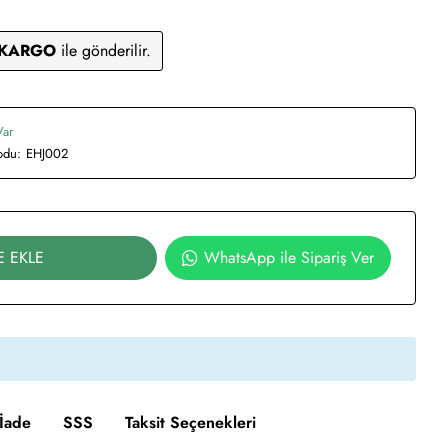
 KARGO
ile gönderilir.
Var
odu:
EHJ002
E EKLE
WhatsApp ile Sipariş Ver
İade
SSS
Taksit Seçenekleri