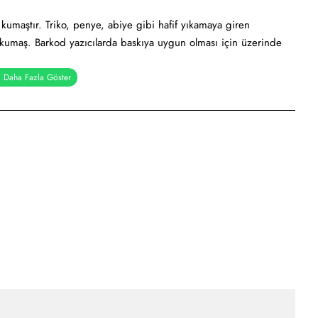
k kumaştır. Triko, penye, abiye gibi hafif yıkamaya giren
ik kumaş. Barkod yazıcılarda baskıya uygun olması için üzerinde
ığı ürünlerde kullanabileceğiniz bu kumaş çeşidi, aynı zamanda
larınız da güvenle kullanabileceğiniz bu kumaş ile kendi
iz. Bu yöntemle etikette dışa bağımlılığınızı bitirebilir, maliyet
ayabilirsiniz. Yıkama talimatı ebatları hemen hemen standartlara
lama olarak 10-14 cm uzunluğunda ve 2.5-5 cm genişliğinde japon
ı sıcağa karşı son derece dayanıklı olması beklenir ki tekstil
ğa maruz kalması sonucunca bu etiketlerinde etkilenmemesi