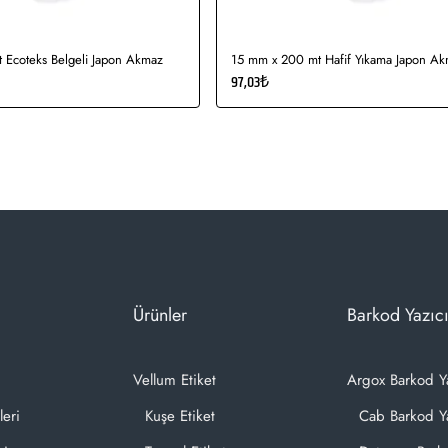
 Ecoteks Belgeli Japon Akmaz
15 mm x 200 mt Hafif Yıkama Japon A
97,03₺
Ürünler
Barkod Yazıcı
Vellum Etiket
Argox Barkod Y
leri
Kuşe Etiket
Cab Barkod Ya