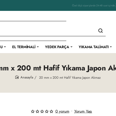
-48 saat içinde üretim ve teslimat
CU
EL TERMINALI
YEDEK PARÇA
YIKAMA TALIMATI
mm x 200 mt Hafif Yıkama Japon A
20 mm x 200 mt Hafif Yıkama Japon Akmaz
home
0 yorum
•
Yorum Yap