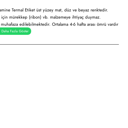
mine Termal Etiket üst yüzey mat, düz ve beyaz renktedir.
k için mürekkep (ribon) vb. malzemeye ihtiyaç duymaz.
e muhafaza edilebilmektedir. Ortalama 4-6 hafta arası ömrü vardır
kod yazıcılar için uygundur.
al), Holtmelt (Kuvvetli yapışkan tutkal), Nonperm (İz Bırakmayan
pışkanlı tutkal)
iketi, ürün etiketi, koli üstü etiketi. Genellikle hızlı tüketim
dan kullanımı söz konusudur.