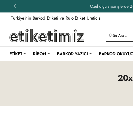
Özel ölçü siparişlerde 24
Türkiye'nin Barkod Etiketi ve Rulo Etiket Üreticisi
Ürün
Ara
...
ETIKET
RIBON
BARKOD YAZICI
BARKOD OKUYU
20x