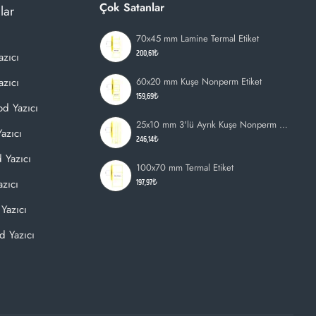
Çok Satanlar
lar
70x45 mm Lamine Termal Etiket
200,61₺
azıcı
zıcı
60x20 mm Kuşe Nonperm Etiket
159,69₺
d Yazıcı
25x10 mm 3'lü Ayrık Kuşe Nonperm Etiket
azıcı
246,14₺
 Yazıcı
100x70 mm Termal Etiket
197,97₺
zıcı
Yazıcı
d Yazıcı