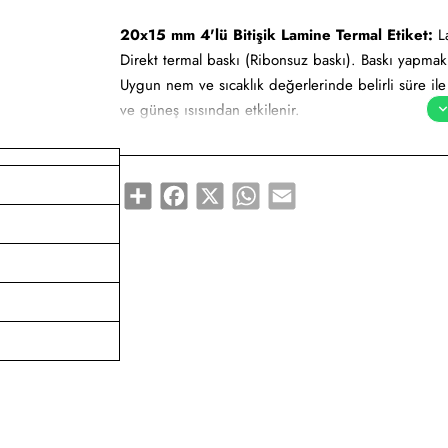
20x15 mm 4'lü Bitişik Lamine Termal Etiket:
La
Direkt termal baskı (Ribonsuz baskı). Baskı yapma
Uygun nem ve sıcaklık değerlerinde belirli süre il
ve güneş ısısından etkilenir.
20x15 mm 4'lü Bitişik Lamine Termal Etiket tüm bar
Share
Facebook
X
WhatsApp
Email
Yapışkan Türleri:
Akrilik (Standart yapışkanlı tutk
yapışkanlı tutkal), Deep frezee (Soğuğa dayanıklı ya
Kullanım Alanları:
Barkod etiketi, lot etiketi, raf et
ürünlerinde kullanımı uygundur.
Gıda etiketi vb. amaçlar için sayısız sektör tarafın