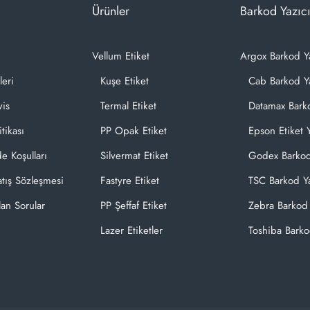
Ürünler
Barkod Yazıcı
Vellum Etiket
Argox Barkod Y
leri
Kuşe Etiket
Cab Barkod Ya
vis
Termal Etiket
Datamax Barko
itikası
PP Opak Etiket
Epson Etiket Y
de Koşulları
Silvermat Etiket
Godex Barkod
atış Sözleşmesi
Fastyre Etiket
TSC Barkod Ya
lan Sorular
PP Şeffaf Etiket
Zebra Barkod 
Lazer Etiketler
Toshiba Barko