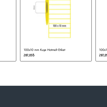
100x10 mm Kuşe Hotmelt Etiket
100x1
287,05₺
287,0