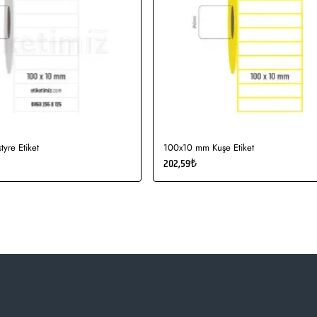
yre Etiket
100x10 mm Kuşe Etiket
202,59₺