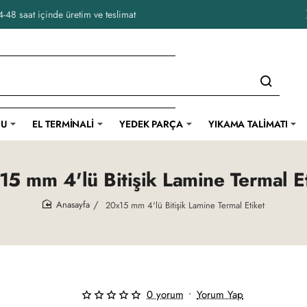
-48 saat içinde üretim ve teslimat
CU
EL TERMINALI
YEDEK PARÇA
YIKAMA TALIMATI
15 mm 4'lü Bitişik Lamine Termal Et
20x15 mm 4'lü Bitişik Lamine Termal Etiket
home
0 yorum
•
Yorum Yap