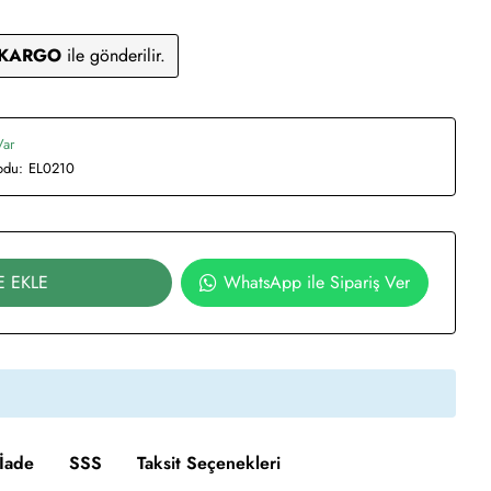
 KARGO
ile gönderilir.
Var
odu:
EL0210
E EKLE
WhatsApp ile Sipariş Ver
İade
SSS
Taksit Seçenekleri