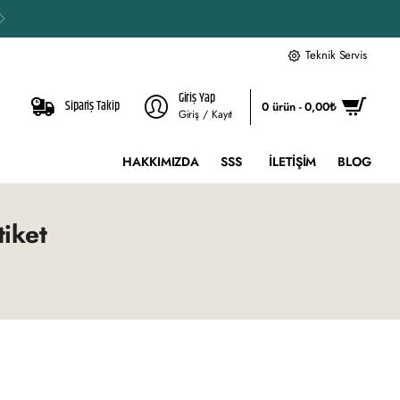
Teknik Servis
Giriş Yap
Sipariş Takip
0 ürün - 0,00₺
Giriş / Kayıt
HAKKIMIZDA
SSS
İLETIŞIM
BLOG
iket