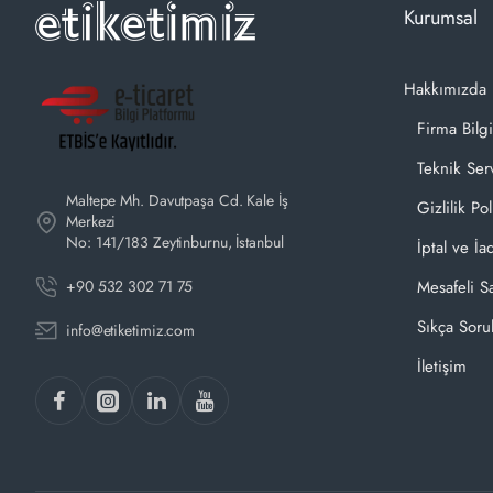
Kurumsal
Hakkımızda
Firma Bilgi
Teknik Ser
Maltepe Mh. Davutpaşa Cd. Kale İş
Gizlilik Pol
Merkezi
No: 141/183 Zeytinburnu, İstanbul
İptal ve İa
+90 532 302 71 75
Mesafeli S
Sıkça Soru
info@etiketimiz.com
İletişim