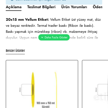
Açıklama
Teslimat Bilgileri
Ürün Yorumları
Ödeme v
20x15 mm Vellum Etiket:
Vellum Etiket üst yüzey mat, düz
ve beyaz renktedir. Termal trasfer baskı (Ribon ile baskı).
Baskı yapmak için mürekkep (ribon) vb. malzemeye ihtiyaç
duyulur. Uygun nem ve sıcaklık değerlerinde belirli süre ile
muhafaza edilebilmektedir. Ortalama 2 yıl ömrü vardır. Güneş
ışını gibi hafif derecedeki ısılarda zarar görmez.
Benzer Ürünler
20x15 mm Vellum Etiket tüm barkod yazıcılar için uygundur.
Yapışkan Türleri:
Akrilik (Standart yapışkanlı tutkal), Holtmelt
(Kuvvetli yapışkan tutkal), Nonpern (İz Bırakmayan yapışkanlı
tutkal), Deep frezee (Soğuğa dayanıklı yapışkanlı tutkal)
Kullanılan Etiketler:
Barkod etiketi, lot etiketi, raf etiketi,
ürün etiketi, koli üstü etiketi. Genellikle hızlı tüketim
ürünlerinde kullanımı uygundur.