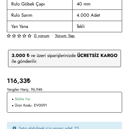
Rulo Göbek Çapı
40 mm
Rulo Sarım
4.000 Adet
Yan Yana
Tekli
0 yorum
•
Yorum Yap
3.000 ₺
ve üzeri siparişlerinizde
ÜCRETSİZ KARGO
ile gönderilir.
116,33₺
Vergiler Hariç: 96,94₺
Stokta Var
Ürün Kodu:
EV0091
Satın alabilmek için asgari adet: 25