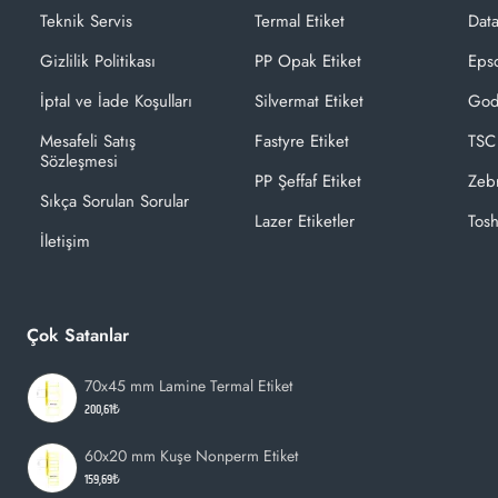
Teknik Servis
Termal Etiket
Dat
Gizlilik Politikası
PP Opak Etiket
Epso
İptal ve İade Koşulları
Silvermat Etiket
God
Mesafeli Satış
Fastyre Etiket
TSC
Sözleşmesi
PP Şeffaf Etiket
Zeb
Sıkça Sorulan Sorular
Lazer Etiketler
Tosh
İletişim
Çok Satanlar
70x45 mm Lamine Termal Etiket
200,61₺
60x20 mm Kuşe Nonperm Etiket
159,69₺