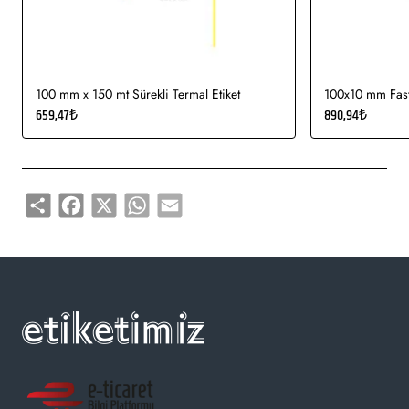
Gıda etiketi vb. amaçlar için sayısız sektör tarafından kullanımı
söz konusudur.
100 mm x 150 mt Sürekli Termal Etiket
100x10 mm Fasty
659,47₺
890,94₺
Share
Facebook
X
WhatsApp
Email