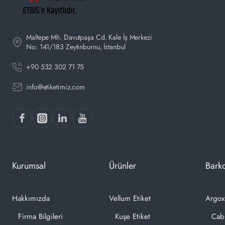
Maltepe Mh. Davutpaşa Cd. Kale İş Merkezi
No: 141/183 Zeytinburnu, İstanbul
+90 532 302 71 75
info@etiketimiz.com
Kurumsal
Ürünler
Barko
Hakkımızda
Vellum Etiket
Argox
Firma Bilgileri
Kuşe Etiket
Cab