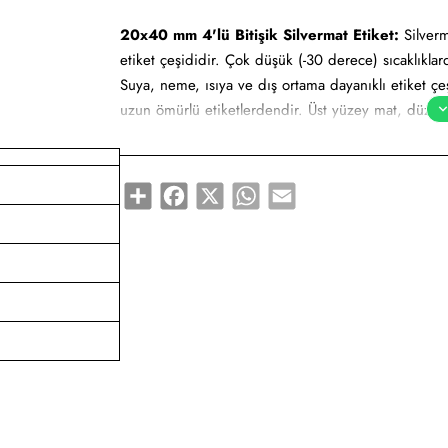
20x40 mm 4'lü Bitişik Silvermat Etiket:
Silverm
etiket çeşididir. Çok düşük (-30 derece) sıcaklıkla
Suya, neme, ısıya ve dış ortama dayanıklı etiket çeşi
uzun ömürlü etiketlerdendir. Üst yüzey mat, düz ve 
yapılmaktadır. Uzun süre kendini koruyabilir. Milma
olarak adlandırılabilir.
Share
Facebook
X
WhatsApp
Email
Yapışkan Türleri:
Standart (Çok kuvvetli), Metaliz
Kullanım Alanları:
Teknik makine ürün etiketi, bilgi
etiketi, yüksek ve düşük sıcaklıklarda muhafaza e
Gıda etiketi vb. amaçlar için sayısız sektör tarafın