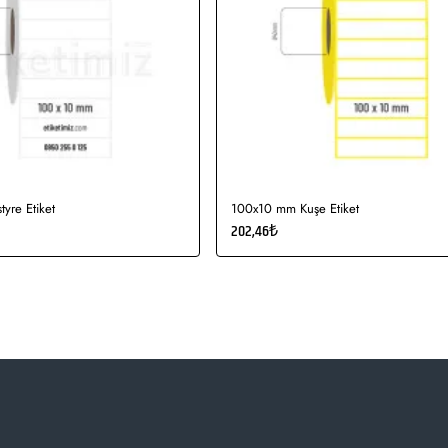
yre Etiket
100x10 mm Kuşe Etiket
202,46₺