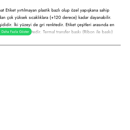
at Etiket yırtılmayan plastik bazlı olup özel yapışkana sahip
rdan çok yüksek sıcaklıklara (+120 derece) kadar dayanabilir.
didir. İki yüzeyi de gri renktedir. Etiket çeşitleri arasında en
gri metalik renktedir. Termal transfer baskı (Ribon ile baskı)
r etiket, demirbaş etiketi, alüminyum etiket veya metalize etiket
e
sayar etiketi, demirbaş etiketi, elektronik ürün etiketi, ürün
dilmeye uygundur.
dan kullanımı söz konusudur.