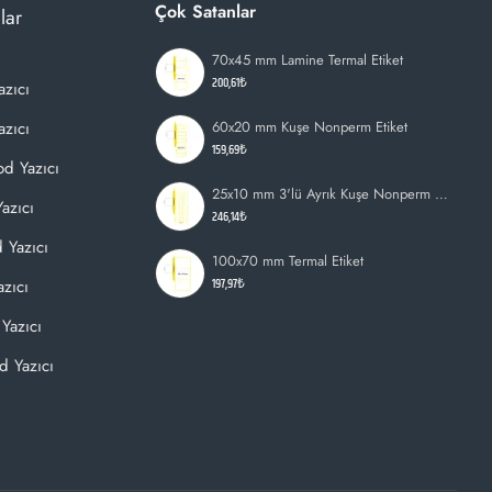
Çok Satanlar
lar
70x45 mm Lamine Termal Etiket
200,61₺
azıcı
zıcı
60x20 mm Kuşe Nonperm Etiket
159,69₺
d Yazıcı
25x10 mm 3'lü Ayrık Kuşe Nonperm Etiket
azıcı
246,14₺
 Yazıcı
100x70 mm Termal Etiket
197,97₺
zıcı
Yazıcı
d Yazıcı