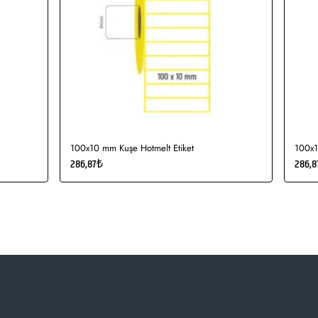
100x10 mm Kuşe Hotmelt Etiket
100x1
286,87₺
286,8