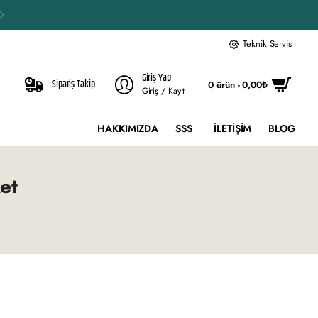
Teknik Servis
Giriş Yap
Sipariş Takip
0 ürün - 0,00₺
Giriş / Kayıt
HAKKIMIZDA
SSS
İLETIŞIM
BLOG
et