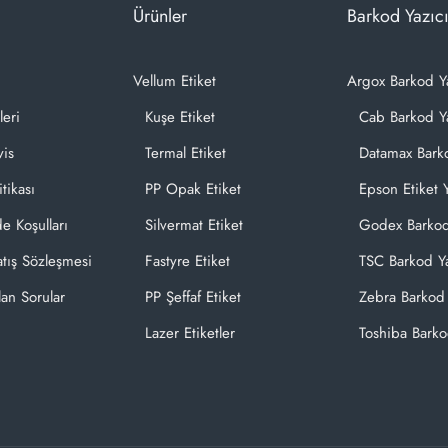
Ürünler
Barkod Yazıcı
Vellum Etiket
Argox Barkod Y
leri
Kuşe Etiket
Cab Barkod Ya
vis
Termal Etiket
Datamax Barko
itikası
PP Opak Etiket
Epson Etiket Y
de Koşulları
Silvermat Etiket
Godex Barkod
atış Sözleşmesi
Fastyre Etiket
TSC Barkod Ya
lan Sorular
PP Şeffaf Etiket
Zebra Barkod 
Lazer Etiketler
Toshiba Barko