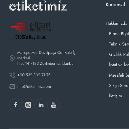
Kurumsal
Hakkımızda
Firma Bilgi
Teknik Ser
Maltepe Mh. Davutpaşa Cd. Kale İş
Gizlilik Pol
Merkezi
No: 141/183 Zeytinburnu, İstanbul
İptal ve İa
+90 532 302 71 75
Mesafeli S
Sıkça Soru
info@etiketimiz.com
İletişim