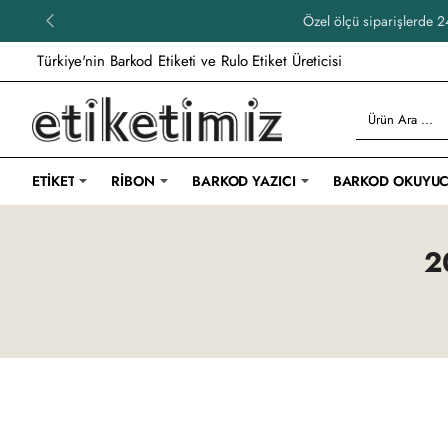
Özel ölçü siparişlerde 24
Türkiye'nin Barkod Etiketi ve Rulo Etiket Üreticisi
Ürün
Ara
...
ETIKET
RIBON
BARKOD YAZICI
BARKOD OKUYU
2