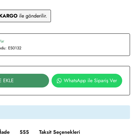
 KARGO
ile gönderilir.
Var
odu:
ES0132
E EKLE
WhatsApp ile Sipariş Ver
İade
SSS
Taksit Seçenekleri