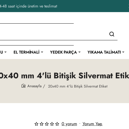
-48 saat içinde üretim ve teslimat
CU
EL TERMINALI
YEDEK PARÇA
YIKAMA TALIMATI
0x40 mm 4'lü Bitişik Silvermat Etik
20x40 mm 4'lü Bitişik Silvermat Etiket
home
0 yorum
•
Yorum Yap