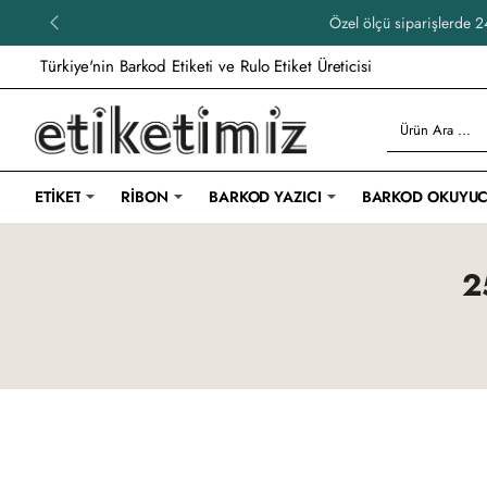
Özel ölçü siparişlerde 24
Türkiye'nin Barkod Etiketi ve Rulo Etiket Üreticisi
Ürün
Ara
...
ETIKET
RIBON
BARKOD YAZICI
BARKOD OKUYU
2