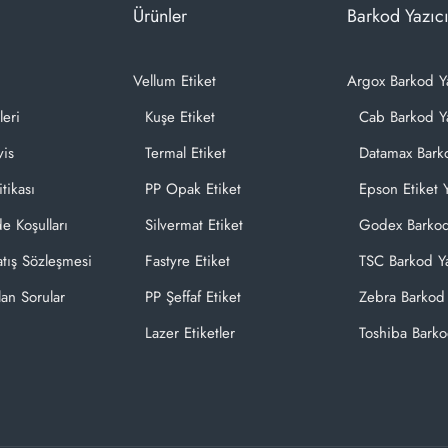
Ürünler
Barkod Yazıcı
Vellum Etiket
Argox Barkod Y
leri
Kuşe Etiket
Cab Barkod Ya
vis
Termal Etiket
Datamax Barko
itikası
PP Opak Etiket
Epson Etiket Y
de Koşulları
Silvermat Etiket
Godex Barkod
atış Sözleşmesi
Fastyre Etiket
TSC Barkod Ya
lan Sorular
PP Şeffaf Etiket
Zebra Barkod 
Lazer Etiketler
Toshiba Barko