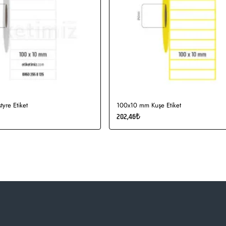
yre Etiket
100x10 mm Kuşe Etiket
202,46₺