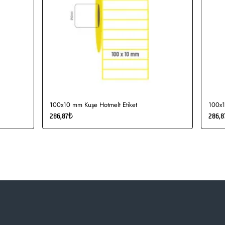
100x10 mm Kuşe Hotmelt Etiket
100x1
286,87₺
286,8