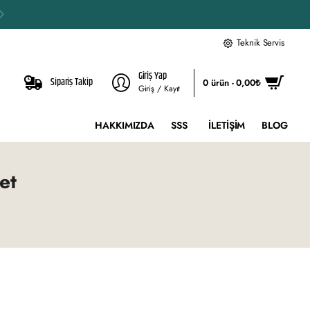
Teknik Servis
Giriş Yap
Sipariş Takip
0 ürün - 0,00₺
Giriş / Kayıt
HAKKIMIZDA
SSS
İLETIŞIM
BLOG
et