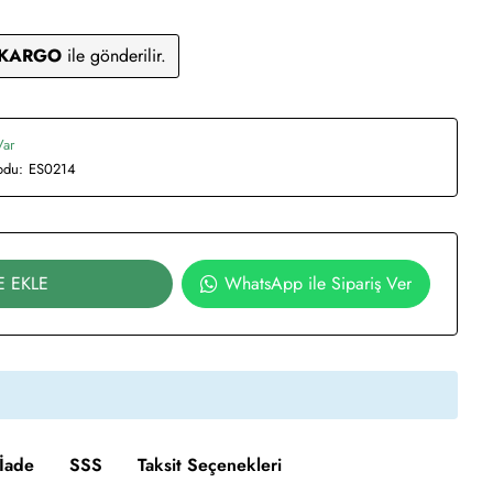
 KARGO
ile gönderilir.
Var
odu:
ES0214
E EKLE
WhatsApp ile Sipariş Ver
İade
SSS
Taksit Seçenekleri