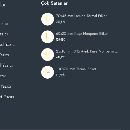
Çok Satanlar
lar
70x45 mm Lamine Termal Etiket
200,61₺
azıcı
zıcı
60x20 mm Kuşe Nonperm Etiket
159,69₺
d Yazıcı
25x10 mm 3'lü Ayrık Kuşe Nonperm Etiket
azıcı
246,14₺
 Yazıcı
100x70 mm Termal Etiket
197,97₺
zıcı
Yazıcı
d Yazıcı