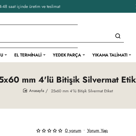
-48 saat içinde üretim ve teslimat
CU
EL TERMINALI
YEDEK PARÇA
YIKAMA TALIMATI
5x60 mm 4'lü Bitişik Silvermat Etik
25x60 mm 4'lü Bitişik Silvermat Etiket
home
0 yorum
•
Yorum Yap