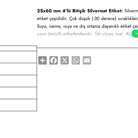
25x60 mm 4'lü Bitişik Silvermat Etiket:
Silverm
etiket çeşididir. Çok düşük (-30 derece) sıcaklıkla
Suya, neme, ısıya ve dış ortama dayanıklı etiket çeşi
uzun ömürlü etiketlerdendir. Üst yüzey mat, düz ve 
yapılmaktadır. Uzun süre kendini koruyabilir. Milma
olarak adlandırılabilir.
Share
Facebook
X
WhatsApp
Email
Yapışkan Türleri:
Standart (Çok kuvvetli), Metaliz
Kullanım Alanları:
Teknik makine ürün etiketi, bilgi
etiketi, yüksek ve düşük sıcaklıklarda muhafaza e
Gıda etiketi vb. amaçlar için sayısız sektör tarafın