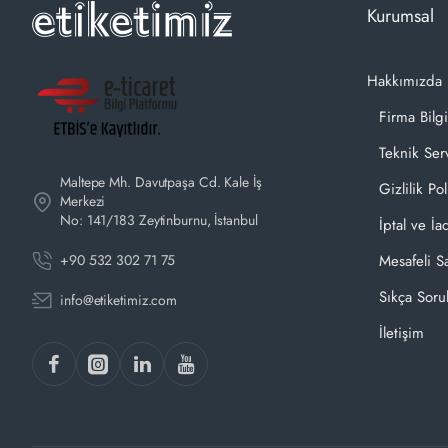
Kurumsal
Hakkımızda
Firma Bilgi
Teknik Ser
Maltepe Mh. Davutpaşa Cd. Kale İş
Gizlilik Pol
Merkezi
No: 141/183 Zeytinburnu, İstanbul
İptal ve İa
+90 532 302 71 75
Mesafeli S
Sıkça Soru
info@etiketimiz.com
İletişim