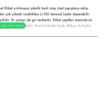
at Etiket yırtılmayan plastik bazlı olup özel yapışkana sahip
rdan çok yüksek sıcaklıklara (+120 derece) kadar dayanabilir.
didir. İki yüzeyi de gri renktedir. Etiket çeşitleri arasında en
gri metalik renktedir. Termal transfer baskı (Ribon ile baskı)
r etiket, demirbaş etiketi, alüminyum etiket veya metalize etiket
e
sayar etiketi, demirbaş etiketi, elektronik ürün etiketi, ürün
dilmeye uygundur.
dan kullanımı söz konusudur.