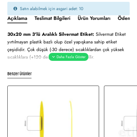
Satın alabilmek için asgari adet: 10
Açıklama
Teslimat Bilgileri
Ürün Yorumları
Ödeme v
30x20 mm 3'lü Aralıklı Silvermat Etiket:
Silvermat Etiket
yırtılmayan plastik bazlı olup özel yapışkana sahip etiket
çeşididir. Çok düşük (-30 derece) sıcaklıklardan çok yüksek
sıcaklıklara (+120 derece) kadar dayanabilir.
Suya, neme, ısıya ve dış ortama dayanıklı etiket çeşididir. İki
yüzeyi de gri renktedir. Etiket çeşitleri arasında en uzun
Benzer Ürünler
ömürlü etiketlerdendir. Üst yüzey mat, düz ve gri metalik
renktedir. Termal transfer baskı (Ribon ile baskı)
yapılmaktadır. Uzun süre kendini koruyabilir. Milmar etiket,
demirbaş etiketi, alüminyum etiket veya metalize etiket olarak
adlandırılabilir.
Yapışkan Türleri:
Standart (Çok kuvvetli), Metalize