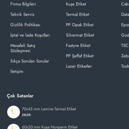
Firma Bilgileri
Kuşe Etiket
Cab
Teknik Servis
Termal Etiket
Dat
Gizlilik Politikası
PP Opak Etiket
Epso
İptal ve İade Koşulları
Silvermat Etiket
God
Mesafeli Satış
Fastyre Etiket
TSC
Sözleşmesi
PP Şeffaf Etiket
Zeb
Sıkça Sorulan Sorular
Lazer Etiketler
Tosh
İletişim
Çok Satanlar
70x45 mm Lamine Termal Etiket
200,61₺
60x20 mm Kuşe Nonperm Etiket