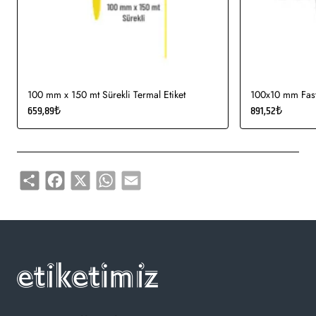
Kullanım Alanları:
Teknik makine ürün etiketi, bilgisayar
etiketi, demirbaş etiketi, elektronik ürün etiketi, ürün etiketi,
yüksek ve düşük sıcaklıklarda muhafaza edilmeye uygundur.
Gıda etiketi vb. amaçlar için sayısız sektör tarafından kullanımı
söz konusudur.
100 mm x 150 mt Sürekli Termal Etiket
100x10 mm Fasty
659,89₺
891,52₺
Share
Facebook
X
WhatsApp
Email