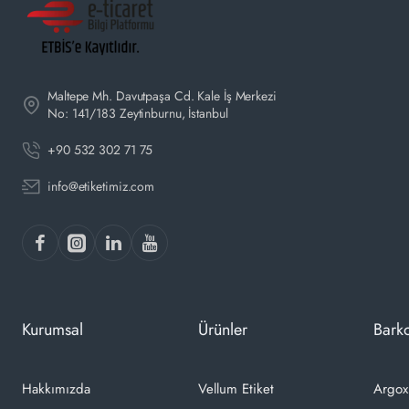
Maltepe Mh. Davutpaşa Cd. Kale İş Merkezi
No: 141/183 Zeytinburnu, İstanbul
+90 532 302 71 75
info@etiketimiz.com
Kurumsal
Ürünler
Barko
Hakkımızda
Vellum Etiket
Argox