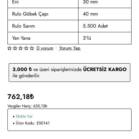
Eni
30 mm
Rulo Göbek Çapı
40 mm
Rulo Sarım
5.500 Adet
Yan Yana
3'lü
0 yorum
•
Yorum Yap
3.000 ₺
ve üzeri siparişlerinizde
ÜCRETSİZ KARGO
ile gönderilir.
762,18₺
Vergiler Hariç: 635,15₺
Stokta Var
Ürün Kodu:
ES0141