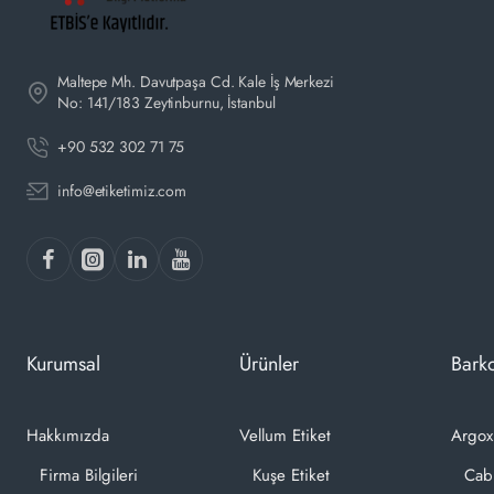
Maltepe Mh. Davutpaşa Cd. Kale İş Merkezi
No: 141/183 Zeytinburnu, İstanbul
+90 532 302 71 75
info@etiketimiz.com
Kurumsal
Ürünler
Barko
Hakkımızda
Vellum Etiket
Argox
Firma Bilgileri
Kuşe Etiket
Cab