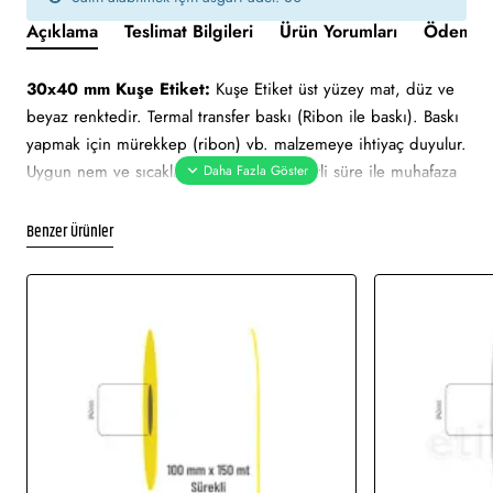
Açıklama
Teslimat Bilgileri
Ürün Yorumları
Ödeme v
30x40 mm Kuşe Etiket:
Kuşe Etiket üst yüzey mat, düz ve
beyaz renktedir. Termal transfer baskı (Ribon ile baskı). Baskı
yapmak için mürekkep (ribon) vb. malzemeye ihtiyaç duyulur.
Uygun nem ve sıcaklık değerlerinde belirli süre ile muhafaza
edilebilmektedir. Ortalama 2 yıl ömrü vardır. Güneş ışını gibi
hafif derecedeki ısılarda zarar görmez.
Benzer Ürünler
30x40 mm Kuşe Etiket tüm barkod yazıcılar için uygundur.
Yapışkan Türleri:
Akrilik (Standart yapışkanlı tutkal), Holtmelt
(Kuvvetli yapışkan tutkal), Nonperm (İz Bırakmayan yapışkanlı
tutkal), Deep frezee (Soğuğa dayanıklı yapışkanlı tutkal)
Kullanım Alanları:
Barkod etiketi, lot etiketi, raf etiketi, ürün
etiketi, koli üstü etiketi. Genellikle hızlı tüketim ürünlerinde