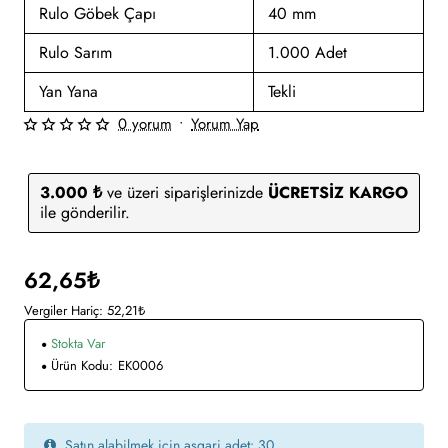
Rulo Göbek Çapı
40 mm
Rulo Sarım
1.000 Adet
Yan Yana
Tekli
0 yorum
•
Yorum Yap
3.000 ₺
ve üzeri siparişlerinizde
ÜCRETSİZ KARGO
ile gönderilir.
62,65₺
Vergiler Hariç: 52,21₺
Stokta Var
Ürün Kodu:
EK0006
Satın alabilmek için asgari adet: 30