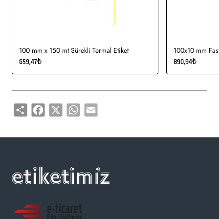
kullanımı uygundur.
Gıda etiketi vb. amaçlar için sayısız sektör tarafından kullanımı
söz konusudur.
100 mm x 150 mt Sürekli Termal Etiket
100x10 mm Fasty
659,47₺
890,94₺
Share
Facebook
X
WhatsApp
Email