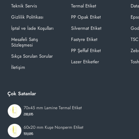
Teknik Servis
Termal Etiket
Dat
Gizlilik Politikası
PP Opak Etiket
Epso
İptal ve İade Koşulları
Silvermat Etiket
God
Mesafeli Satış
Fastyre Etiket
TSC
Sözleşmesi
PP Şeffaf Etiket
Zeb
Sıkça Sorulan Sorular
Lazer Etiketler
Tosh
İletişim
Çok Satanlar
70x45 mm Lamine Termal Etiket
200,61₺
60x20 mm Kuşe Nonperm Etiket
159,69₺