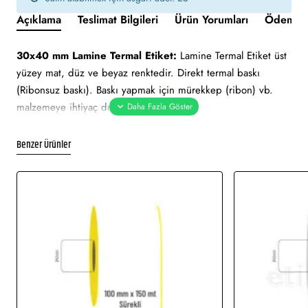
Açıklama
Teslimat Bilgileri
Ürün Yorumları
Ödeme v
30x40 mm Lamine Termal Etiket:
Lamine Termal Etiket üst
yüzey mat, düz ve beyaz renktedir. Direkt termal baskı
(Ribonsuz baskı). Baskı yapmak için mürekkep (ribon) vb.
malzemeye ihtiyaç duymaz.
Uygun nem ve sıcaklık değerlerinde belirli süre ile muhafaza
edilebilmektedir. Ortalama 4-6 hafta arası ömrü vardır ve
Benzer Ürünler
güneş ısısından etkilenir.
30x40 mm Lamine Termal Etiket tüm barkod yazıcılar için
uygundur.
Yapışkan Türleri:
Akrilik (Standart yapışkanlı tutkal), Holtmelt
(Kuvvetli yapışkan tutkal), Nonperm (İz Bırakmayan yapışkanlı
tutkal), Deep frezee (Soğuğa dayanıklı yapışkanlı tutkal)