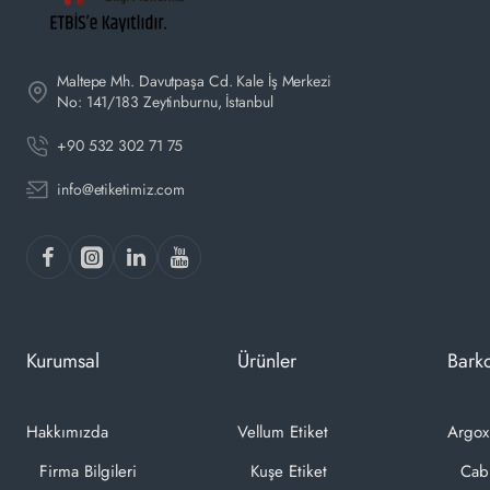
Maltepe Mh. Davutpaşa Cd. Kale İş Merkezi
No: 141/183 Zeytinburnu, İstanbul
+90 532 302 71 75
info@etiketimiz.com
Kurumsal
Ürünler
Barko
Hakkımızda
Vellum Etiket
Argox
Firma Bilgileri
Kuşe Etiket
Cab