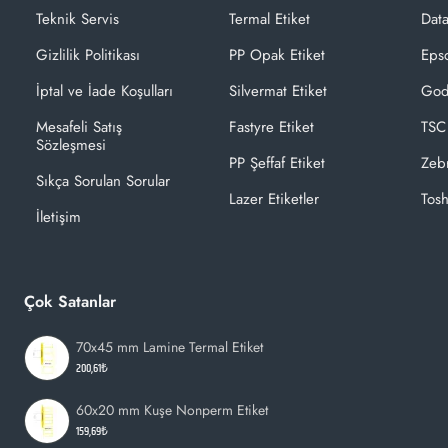
Teknik Servis
Termal Etiket
Dat
Gizlilik Politikası
PP Opak Etiket
Epso
İptal ve İade Koşulları
Silvermat Etiket
God
Mesafeli Satış
Fastyre Etiket
TSC
Sözleşmesi
PP Şeffaf Etiket
Zeb
Sıkça Sorulan Sorular
Lazer Etiketler
Tosh
İletişim
Çok Satanlar
70x45 mm Lamine Termal Etiket
200,61₺
60x20 mm Kuşe Nonperm Etiket
159,69₺