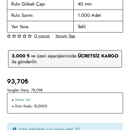
Rulo Göbek Çapı
40 mm
Rulo Sarım
1.000 Adet
Yan Yana
Tekli
0 yorum
•
Yorum Yap
3.000 ₺
ve üzeri siparişlerinizde
ÜCRETSİZ KARGO
ile gönderilir.
93,70₺
Vergiler Hariç: 78,09₺
Stokta Var
Ürün Kodu:
EL0005
Satın alabilmek için asgari adet: 25