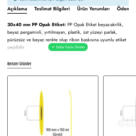
Açıklama
Teslimat Bilgileri
Ürün Yorumları
Ödeme v
30x40 mm PP Opak Etiket:
PP Opak Etiket beyaz-akrilik,
beyaz pergaminli, yırtılmayan, plastik, üst yüzeyi parlak,
pürüzsüz ve beyaz renkte olup ribon baskısına uyumlu etiket
çeşididir.
Yapışkan Türleri:
Akrilik (Standart yapışkanlı tutkal), Holtmelt
Benzer Ürünler
(Kuvvetli yapışkan tutkal), Nonperm (İz Bırakmayan yapışkanlı
tutkal), Deep frezee (Soğuğa dayanıklı yapışkanlı tutkal)
Kullanım Alanları:
Teknik makine ürün etiketi, demirbaş
etiketi, elektronik ürün etiketi, ürün etiketi. Yüksek ve düşük
sıcaklıklarda muhafaza edilmeye uygundur. Gıda etiketi vb.
amaçlar için sayısız sektör tarafından kullanımı söz konusudur.