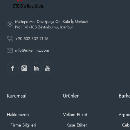
Maltepe Mh. Davutpaşa Cd. Kale İş Merkezi
No: 141/183 Zeytinburnu, İstanbul
+90 532 302 71 75
info@etiketimiz.com
Kurumsal
Ürünler
Barko
Hakkımızda
Vellum Etiket
Argox
Firma Bilgileri
Kuşe Etiket
Cab