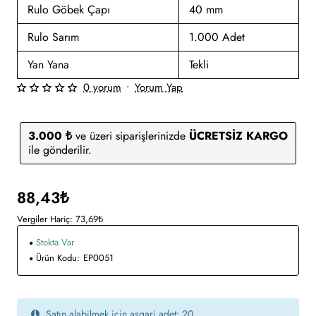
Rulo Göbek Çapı
40 mm
Rulo Sarım
1.000 Adet
Yan Yana
Tekli
0 yorum
•
Yorum Yap
3.000 ₺
ve üzeri siparişlerinizde
ÜCRETSİZ KARGO
ile gönderilir.
88,43₺
Vergiler Hariç: 73,69₺
Stokta Var
Ürün Kodu:
EP0051
Satın alabilmek için asgari adet: 20