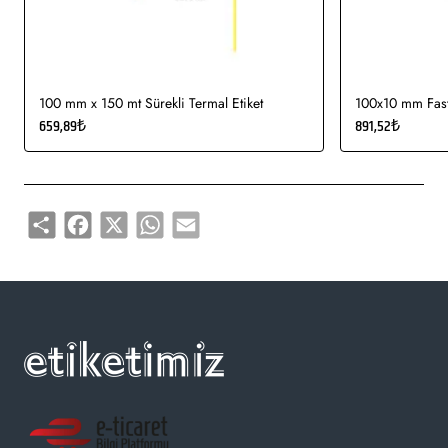
100 mm x 150 mt Sürekli Termal Etiket
100x10 mm Fasty
659,89₺
891,52₺
Share
Facebook
X
WhatsApp
Email