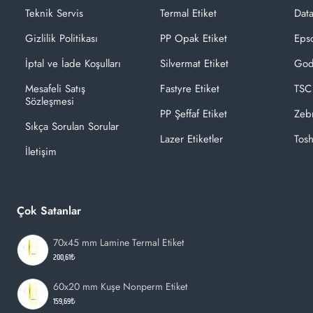
Teknik Servis
Termal Etiket
Dat
Gizlilik Politikası
PP Opak Etiket
Epso
İptal ve İade Koşulları
Silvermat Etiket
God
Mesafeli Satış
Fastyre Etiket
TSC
Sözleşmesi
PP Şeffaf Etiket
Zeb
Sıkça Sorulan Sorular
Lazer Etiketler
Tosh
İletişim
Çok Satanlar
70x45 mm Lamine Termal Etiket
200,61₺
60x20 mm Kuşe Nonperm Etiket
159,69₺