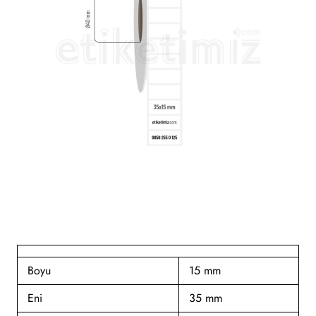
Boyu
15 mm
Eni
35 mm