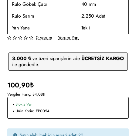
Rulo Göbek Çapı
40 mm
Rulo Sarım
2.250 Adet
Yan Yana
Tekli
0 yorum
•
Yorum Yap
3.000 ₺
ve üzeri siparişlerinizde
ÜCRETSİZ KARGO
ile gönderilir.
100,90₺
Vergiler Hariç: 84,08₺
Stokta Var
Ürün Kodu:
EP0054
Satın alabilmek için asgari adet: 20