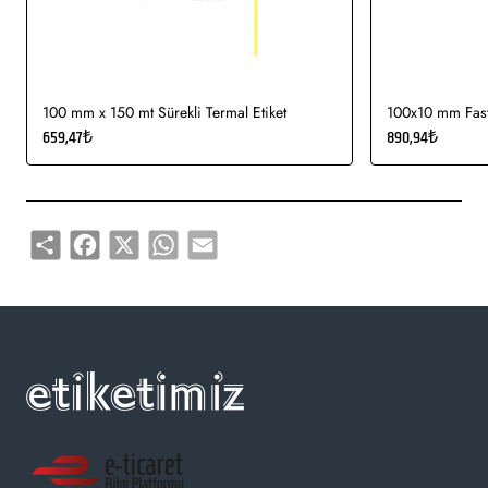
100 mm x 150 mt Sürekli Termal Etiket
100x10 mm Fasty
659,47₺
890,94₺
Share
Facebook
X
WhatsApp
Email