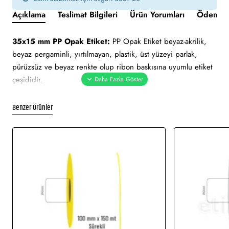
Açıklama
Teslimat Bilgileri
Ürün Yorumları
Ödeme v
35x15 mm PP Opak Etiket:
PP Opak Etiket beyaz-akrilik,
beyaz pergaminli, yırtılmayan, plastik, üst yüzeyi parlak,
pürüzsüz ve beyaz renkte olup ribon baskısına uyumlu etiket
çeşididir.
Yapışkan Türleri:
Akrilik (Standart yapışkanlı tutkal), Holtmelt
Benzer Ürünler
(Kuvvetli yapışkan tutkal), Nonperm (İz Bırakmayan yapışkanlı
tutkal), Deep frezee (Soğuğa dayanıklı yapışkanlı tutkal)
Kullanım Alanları:
Teknik makine ürün etiketi, demirbaş
etiketi, elektronik ürün etiketi, ürün etiketi. Yüksek ve düşük
sıcaklıklarda muhafaza edilmeye uygundur. Gıda etiketi vb.
amaçlar için sayısız sektör tarafından kullanımı söz konusudur.