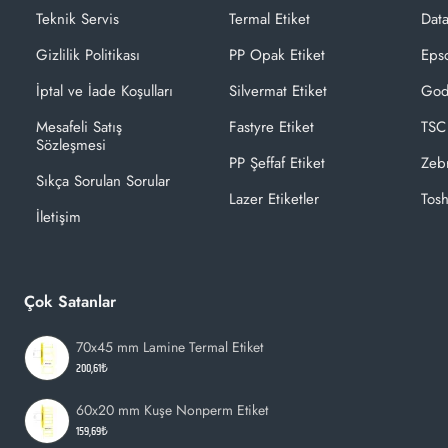
Teknik Servis
Termal Etiket
Dat
Gizlilik Politikası
PP Opak Etiket
Epso
İptal ve İade Koşulları
Silvermat Etiket
God
Mesafeli Satış
Fastyre Etiket
TSC
Sözleşmesi
PP Şeffaf Etiket
Zeb
Sıkça Sorulan Sorular
Lazer Etiketler
Tosh
İletişim
Çok Satanlar
70x45 mm Lamine Termal Etiket
200,61₺
60x20 mm Kuşe Nonperm Etiket
159,69₺