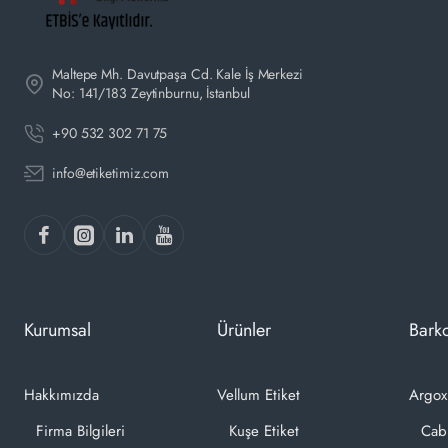
Maltepe Mh. Davutpaşa Cd. Kale İş Merkezi
No: 141/183 Zeytinburnu, İstanbul
+90 532 302 71 75
info@etiketimiz.com
Kurumsal
Ürünler
Barko
Hakkımızda
Vellum Etiket
Argox
Firma Bilgileri
Kuşe Etiket
Cab