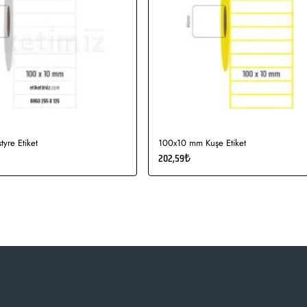
yre Etiket
100x10 mm Kuşe Etiket
202,59₺