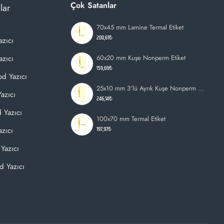
Çok Satanlar
lar
70x45 mm Lamine Termal Etiket
200,61₺
azıcı
zıcı
60x20 mm Kuşe Nonperm Etiket
159,69₺
d Yazıcı
25x10 mm 3'lü Ayrık Kuşe Nonperm Etiket
azıcı
246,14₺
 Yazıcı
100x70 mm Termal Etiket
197,97₺
zıcı
Yazıcı
d Yazıcı