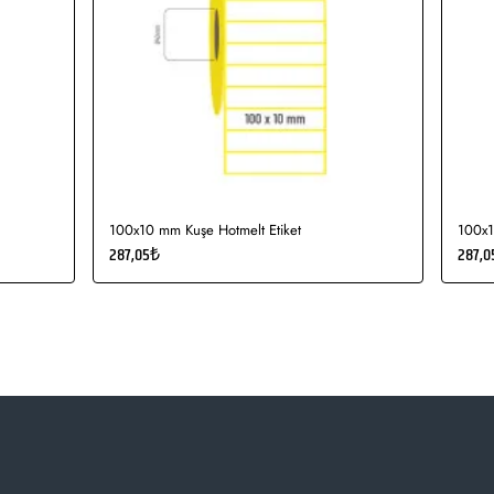
100x10 mm Kuşe Hotmelt Etiket
100x1
287,05₺
287,0