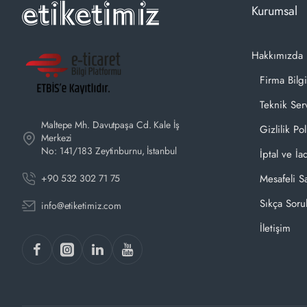
Kurumsal
Hakkımızda
Firma Bilgi
Teknik Ser
Maltepe Mh. Davutpaşa Cd. Kale İş
Gizlilik Pol
Merkezi
No: 141/183 Zeytinburnu, İstanbul
İptal ve İa
+90 532 302 71 75
Mesafeli S
Sıkça Soru
info@etiketimiz.com
İletişim