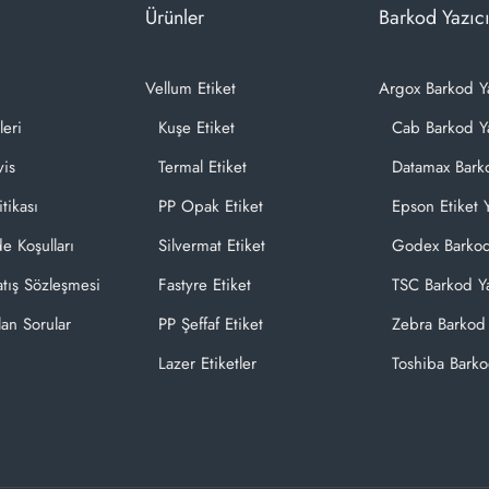
Ürünler
Barkod Yazıcı
Vellum Etiket
Argox Barkod Y
leri
Kuşe Etiket
Cab Barkod Ya
vis
Termal Etiket
Datamax Barko
itikası
PP Opak Etiket
Epson Etiket Y
de Koşulları
Silvermat Etiket
Godex Barkod
atış Sözleşmesi
Fastyre Etiket
TSC Barkod Ya
lan Sorular
PP Şeffaf Etiket
Zebra Barkod 
Lazer Etiketler
Toshiba Barko