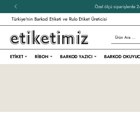
Özel ölçü siparişlerde 24
Türkiye'nin Barkod Etiketi ve Rulo Etiket Üreticisi
Ürün
Ara
...
ETIKET
RIBON
BARKOD YAZICI
BARKOD OKUYU