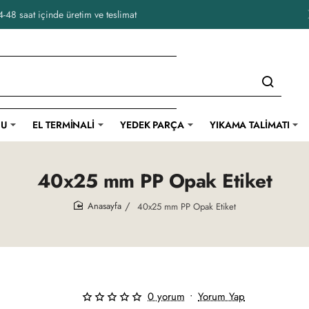
-48 saat içinde üretim ve teslimat
CU
EL TERMINALI
YEDEK PARÇA
YIKAMA TALIMATI
40x25 mm PP Opak Etiket
40x25 mm PP Opak Etiket
home
0 yorum
•
Yorum Yap