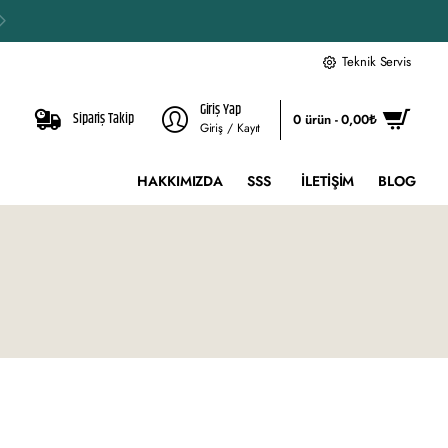
Teknik Servis
Giriş Yap
Sipariş Takip
0 ürün - 0,00₺
Giriş / Kayıt
HAKKIMIZDA
SSS
İLETIŞIM
BLOG