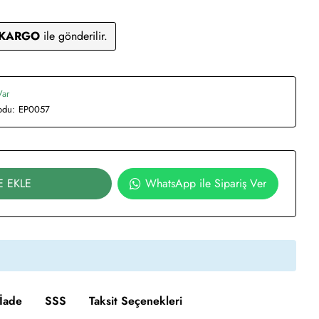
 KARGO
ile gönderilir.
Var
odu:
EP0057
E EKLE
WhatsApp ile Sipariş Ver
İade
SSS
Taksit Seçenekleri