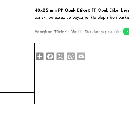
40x25 mm PP Opak Etiket:
PP Opak Etiket beyaz-
parlak, pürüzsüz ve beyaz renkte olup ribon baskıs
Yapışkan Türleri:
Akrilik (Standart yapışkanlı tutk
yapışkanlı tutkal), Deep frezee (Soğuğa dayanıklı ya
Kullanım Alanları:
Teknik makine ürün etiketi, demi
Share
Facebook
X
WhatsApp
Email
düşük sıcaklıklarda muhafaza edilmeye uygundur. Gıd
söz konusudur.