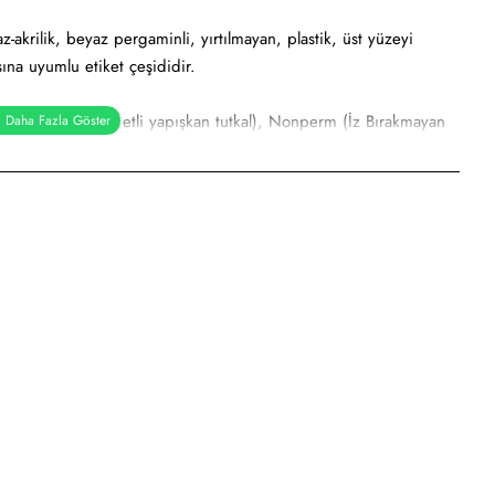
akrilik, beyaz pergaminli, yırtılmayan, plastik, üst yüzeyi
ına uyumlu etiket çeşididir.
al), Holtmelt (Kuvvetli yapışkan tutkal), Nonperm (İz Bırakmayan
pışkanlı tutkal)
rbaş etiketi, elektronik ürün etiketi, ürün etiketi. Yüksek ve
a etiketi vb. amaçlar için sayısız sektör tarafından kullanımı