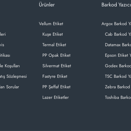
Ürünler
Barkod Yazıcı
Vellum Etiket
Argox Barkod Y
leri
Kuşe Etiket
Cab Barkod Ya
vis
Termal Etiket
Datamax Barko
itikası
PP Opak Etiket
Epson Etiket Y
de Koşulları
Silvermat Etiket
Godex Barkod
atış Sözleşmesi
Fastyre Etiket
TSC Barkod Ya
lan Sorular
PP Şeffaf Etiket
Zebra Barkod 
Lazer Etiketler
Toshiba Barko