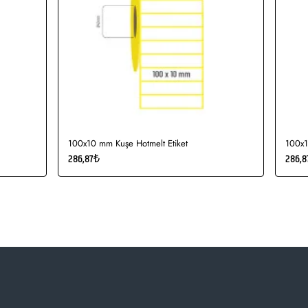
100x10 mm Kuşe Hotmelt Etiket
100x1
286,87₺
286,8