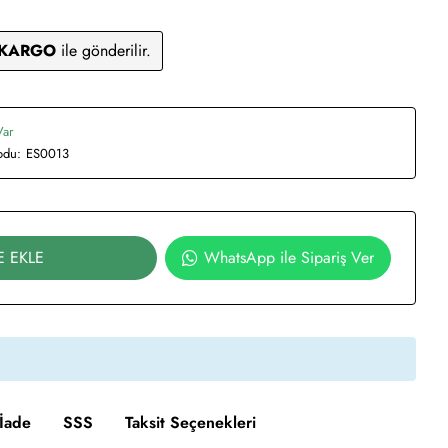
 KARGO
ile gönderilir.
Var
odu:
ES0013
E EKLE
WhatsApp ile Sipariş Ver
İade
SSS
Taksit Seçenekleri