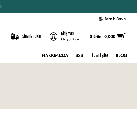
Teknik Servis
Giriş Yap
Sipariş Takip
0 ürün - 0,00₺
Giriş / Kayıt
HAKKIMIZDA
SSS
İLETIŞIM
BLOG