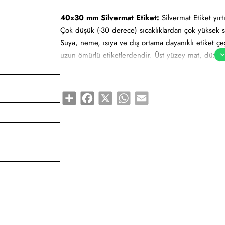
40x30 mm Silvermat Etiket:
Silvermat Etiket yırt
Çok düşük (-30 derece) sıcaklıklardan çok yüksek s
Suya, neme, ısıya ve dış ortama dayanıklı etiket çeşi
uzun ömürlü etiketlerdendir. Üst yüzey mat, düz ve 
yapılmaktadır. Uzun süre kendini koruyabilir. Milma
olarak adlandırılabilir.
Share
Facebook
X
WhatsApp
Email
Yapışkan Türleri:
Standart (Çok kuvvetli), Metaliz
Kullanım Alanları:
Teknik makine ürün etiketi, bilgi
etiketi, yüksek ve düşük sıcaklıklarda muhafaza e
Gıda etiketi vb. amaçlar için sayısız sektör tarafın