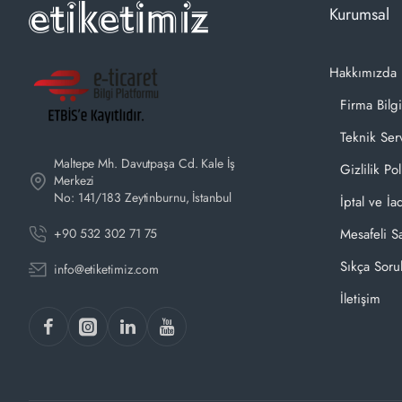
Kurumsal
Hakkımızda
Firma Bilgi
Teknik Ser
Maltepe Mh. Davutpaşa Cd. Kale İş
Gizlilik Pol
Merkezi
No: 141/183 Zeytinburnu, İstanbul
İptal ve İa
+90 532 302 71 75
Mesafeli S
Sıkça Soru
info@etiketimiz.com
İletişim