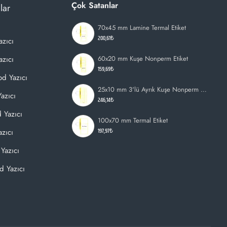
Çok Satanlar
lar
70x45 mm Lamine Termal Etiket
200,61₺
azıcı
zıcı
60x20 mm Kuşe Nonperm Etiket
159,69₺
d Yazıcı
25x10 mm 3'lü Ayrık Kuşe Nonperm Etiket
azıcı
246,14₺
 Yazıcı
100x70 mm Termal Etiket
197,97₺
zıcı
Yazıcı
d Yazıcı