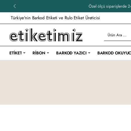
Özel ölçü siparişlerde 24
Türkiye'nin Barkod Etiketi ve Rulo Etiket Üreticisi
Ürün
Ara
...
ETIKET
RIBON
BARKOD YAZICI
BARKOD OKUYU