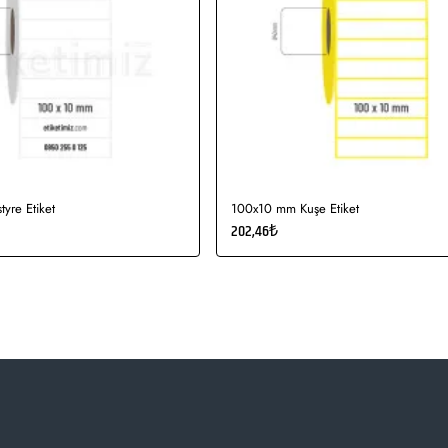
yre Etiket
100x10 mm Kuşe Etiket
202,46₺