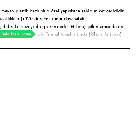
ılmayan plastik bazlı olup özel yapışkana sahip etiket çeşididir.
ıcaklıklara (+120 derece) kadar dayanabilir.
didir. İki yüzeyi de gri renktedir. Etiket çeşitleri arasında en
gri metalik renktedir. Termal transfer baskı (Ribon ile baskı)
r etiket, demirbaş etiketi, alüminyum etiket veya metalize etiket
e
sayar etiketi, demirbaş etiketi, elektronik ürün etiketi, ürün
dilmeye uygundur.
dan kullanımı söz konusudur.