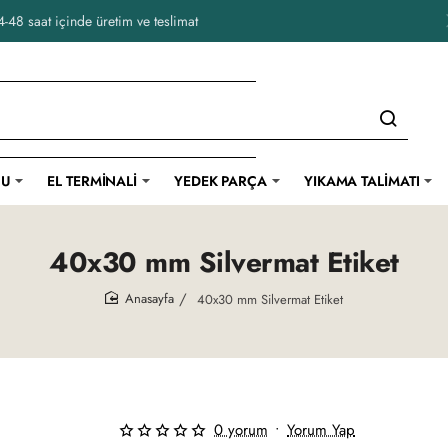
-48 saat içinde üretim ve teslimat
CU
EL TERMINALI
YEDEK PARÇA
YIKAMA TALIMATI
40x30 mm Silvermat Etiket
40x30 mm Silvermat Etiket
home
0 yorum
•
Yorum Yap