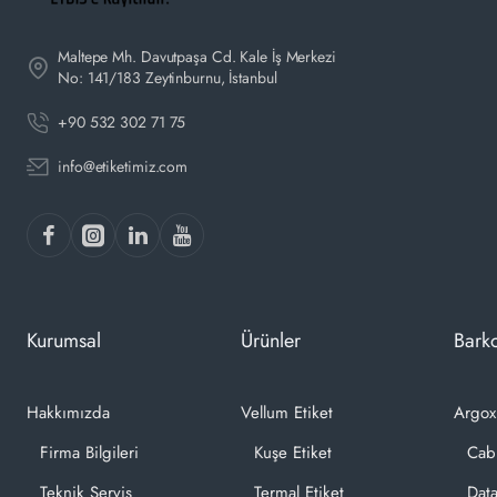
Maltepe Mh. Davutpaşa Cd. Kale İş Merkezi
No: 141/183 Zeytinburnu, İstanbul
+90 532 302 71 75
info@etiketimiz.com
Kurumsal
Ürünler
Barko
Hakkımızda
Vellum Etiket
Argox
Firma Bilgileri
Kuşe Etiket
Cab
Teknik Servis
Termal Etiket
Dat