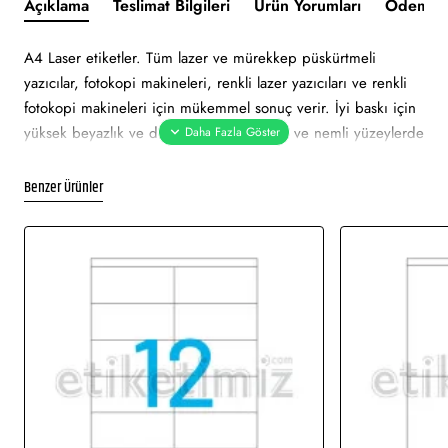
Açıklama
Teslimat Bilgileri
Ürün Yorumları
Ödeme v
A4 Laser etiketler. Tüm lazer ve mürekkep püskürtmeli
yazıcılar, fotokopi makineleri, renkli lazer yazıcıları ve renkli
fotokopi makineleri için mükemmel sonuç verir. İyi baskı için
yüksek beyazlık ve düzgün yüzey. Soğuk ve nemli yüzeylerde
bile özellikle hızlı ve güvenli yapışma. Çevre dostu ve
sürdürülebilir FSC sertifikalıdır. Etiketler atık kağıt, geri
Benzer Ürünler
dönüşümlü karton ambalaj ile% 100 geri dönüştürülebilir.
Etiket beyaz renklidir. Tüm lazer ve mürekkep püskürtmeli
yazıcılarda sorunsuz yazdırmayı onaylar. Soğuk ve nemli
yüzeylerde hızlı ve güvenli yapışma. Pürüzsüz parlak yüzeye
net baskı alınır.