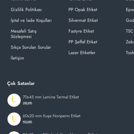
Gizlilik Politikası
PP Opak Etiket
Epso
İptal ve İade Koşulları
Silvermat Etiket
God
Mesafeli Satış
Fastyre Etiket
TSC
Sözleşmesi
PP Şeffaf Etiket
Zeb
Sıkça Sorulan Sorular
Lazer Etiketler
Tosh
İletişim
Çok Satanlar
70x45 mm Lamine Termal Etiket
200,61₺
60x20 mm Kuşe Nonperm Etiket
159,69₺