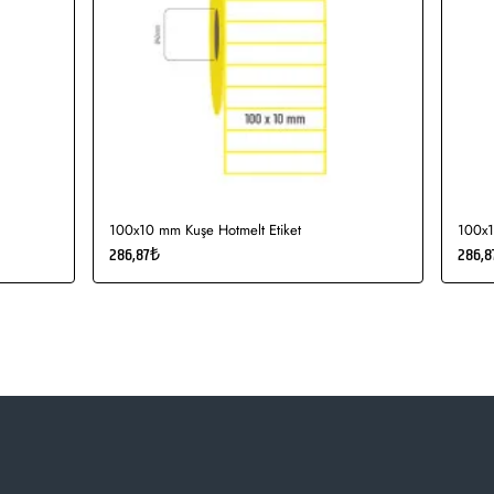
100x10 mm Kuşe Hotmelt Etiket
100x1
286,87₺
286,8