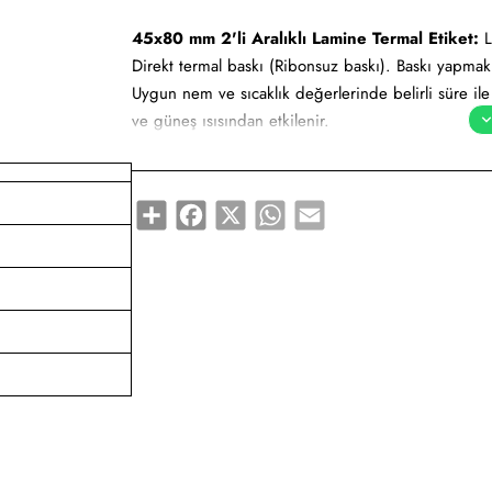
45x80 mm 2'li Aralıklı Lamine Termal Etiket:
L
Direkt termal baskı (Ribonsuz baskı). Baskı yapma
Uygun nem ve sıcaklık değerlerinde belirli süre il
ve güneş ısısından etkilenir.
45x80 mm 2'li Aralıklı Lamine Termal Etiket tüm ba
Share
Facebook
X
WhatsApp
Email
Yapışkan Türleri:
Akrilik (Standart yapışkanlı tutk
yapışkanlı tutkal), Deep frezee (Soğuğa dayanıklı ya
Kullanım Alanları:
Barkod etiketi, lot etiketi, raf et
ürünlerinde kullanımı uygundur.
Gıda etiketi vb. amaçlar için sayısız sektör tarafın