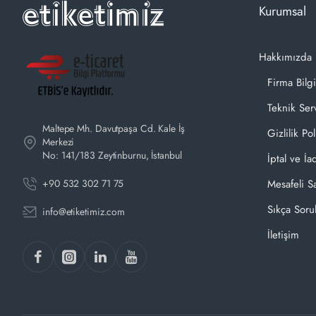
Kurumsal
Hakkımızda
Firma Bilgi
Teknik Ser
Maltepe Mh. Davutpaşa Cd. Kale İş
Gizlilik Pol
Merkezi
No: 141/183 Zeytinburnu, İstanbul
İptal ve İa
+90 532 302 71 75
Mesafeli S
Sıkça Soru
info@etiketimiz.com
İletişim