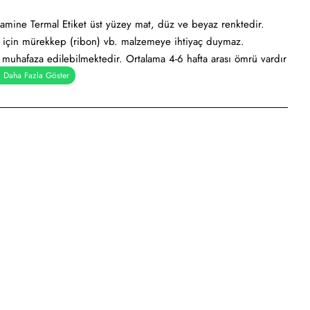
amine Termal Etiket üst yüzey mat, düz ve beyaz renktedir.
k için mürekkep (ribon) vb. malzemeye ihtiyaç duymaz.
e muhafaza edilebilmektedir. Ortalama 4-6 hafta arası ömrü vardır
rkod yazıcılar için uygundur.
al), Holtmelt (Kuvvetli yapışkan tutkal), Nonperm (İz Bırakmayan
pışkanlı tutkal)
iketi, ürün etiketi, koli üstü etiketi. Genellikle hızlı tüketim
dan kullanımı söz konusudur.