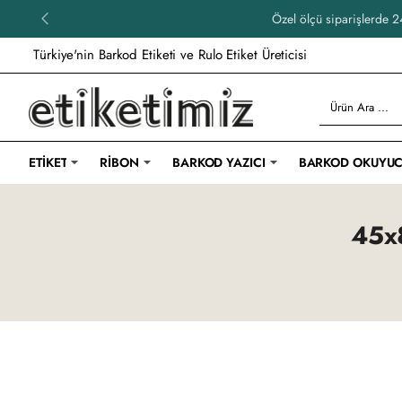
Özel ölçü siparişlerde 24
Türkiye'nin Barkod Etiketi ve Rulo Etiket Üreticisi
Ürün
Ara
...
ETIKET
RIBON
BARKOD YAZICI
BARKOD OKUYU
45x8