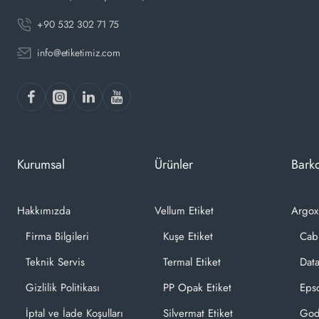
+90 532 302 71 75
info@etiketimiz.com
Kurumsal
Ürünler
Barko
Hakkımızda
Vellum Etiket
Argox
Firma Bilgileri
Kuşe Etiket
Cab
Teknik Servis
Termal Etiket
Dat
Gizlilik Politikası
PP Opak Etiket
Epso
İptal ve İade Koşulları
Silvermat Etiket
God