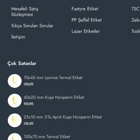
Mesafeli Satış
Fastyre Etiket
TSC
Sözleşmesi
PP Şeffaf Etiket
Zeb
Sıkça Sorulan Sorular
Lazer Etiketler
Tosh
İletişim
Çok Satanlar
70x45 mm Lamine Termal Etiket
200,61₺
60x20 mm Kuşe Nonperm Etiket
159,69₺
25x10 mm 3'lü Ayrık Kuşe Nonperm Etiket
246,14₺
100x70 mm Termal Etiket