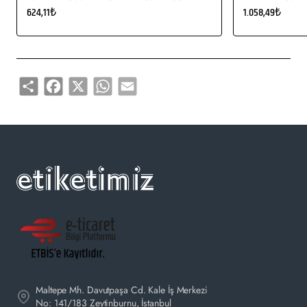
624,11₺
1.058,49₺
Share
Facebook
X
WhatsApp
Email
Maltepe Mh. Davutpaşa Cd. Kale İş Merkezi
No: 141/183 Zeytinburnu, İstanbul