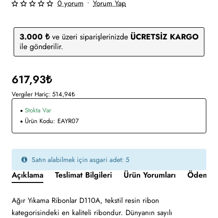
0 yorum
•
Yorum Yap
3.000 ₺
ve üzeri siparişlerinizde
ÜCRETSİZ KARGO
ile gönderilir.
617,93₺
Vergiler Hariç: 514,94₺
Stokta Var
Ürün Kodu:
EAYR07
Satın alabilmek için asgari adet: 5
Açıklama
Teslimat Bilgileri
Ürün Yorumları
Ödeme v
Ağır Yıkama Ribonlar D110A, tekstil resin ribon
kategorisindeki en kaliteli ribondur. Dünyanın sayılı