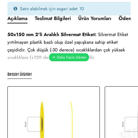
Satın alabilmek için asgari adet: 10
Açıklama
Teslimat Bilgileri
Ürün Yorumları
Ödeme v
50x150 mm 2'li Aralıklı Silvermat Etiket:
Silvermat Etiket
yırtılmayan plastik bazlı olup özel yapışkana sahip etiket
çeşididir. Çok düşük (-30 derece) sıcaklıklardan çok yüksek
sıcaklıklara (+120 derece) kadar dayanabilir.
Suya, neme, ısıya ve dış ortama dayanıklı etiket çeşididir. İki
yüzeyi de gri renktedir. Etiket çeşitleri arasında en uzun
Benzer Ürünler
ömürlü etiketlerdendir. Üst yüzey mat, düz ve gri metalik
renktedir. Termal transfer baskı (Ribon ile baskı)
yapılmaktadır. Uzun süre kendini koruyabilir. Milmar etiket,
demirbaş etiketi, alüminyum etiket veya metalize etiket olarak
adlandırılabilir.
Yapışkan Türleri:
Standart (Çok kuvvetli), Metalize