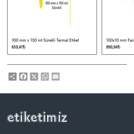
Kullanım Alanları:
Teknik makine ürün etiketi, bilgisayar
etiketi, demirbaş etiketi, elektronik ürün etiketi, ürün etiketi,
yüksek ve düşük sıcaklıklarda muhafaza edilmeye uygundur.
Gıda etiketi vb. amaçlar için sayısız sektör tarafından kullanımı
söz konusudur.
100 mm x 150 mt Sürekli Termal Etiket
100x10 mm Fasty
659,47₺
890,94₺
Share
Facebook
X
WhatsApp
Email