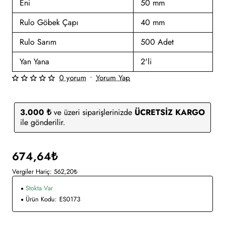
Eni
50 mm
Rulo Göbek Çapı
40 mm
Rulo Sarım
500 Adet
Yan Yana
2'li
0 yorum
•
Yorum Yap
3.000 ₺
ve üzeri siparişlerinizde
ÜCRETSİZ KARGO
ile gönderilir.
674,64₺
Vergiler Hariç: 562,20₺
Stokta Var
Ürün Kodu:
ES0173