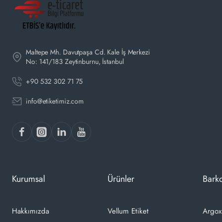
Maltepe Mh. Davutpaşa Cd. Kale İş Merkezi
No: 141/183 Zeytinburnu, İstanbul
+90 532 302 71 75
info@etiketimiz.com
Kurumsal
Ürünler
Barko
Hakkımızda
Vellum Etiket
Argox