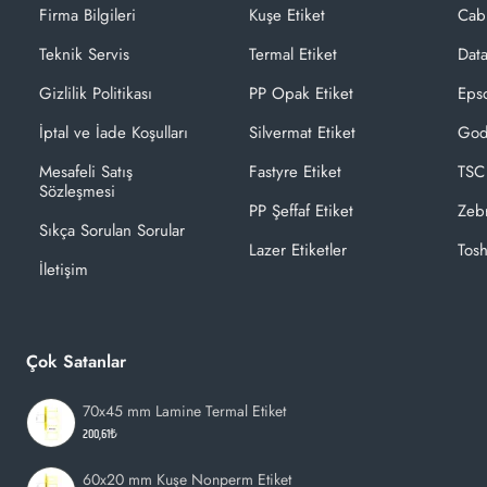
Firma Bilgileri
Kuşe Etiket
Cab
Teknik Servis
Termal Etiket
Dat
Gizlilik Politikası
PP Opak Etiket
Epso
İptal ve İade Koşulları
Silvermat Etiket
God
Mesafeli Satış
Fastyre Etiket
TSC
Sözleşmesi
PP Şeffaf Etiket
Zeb
Sıkça Sorulan Sorular
Lazer Etiketler
Tosh
İletişim
Çok Satanlar
70x45 mm Lamine Termal Etiket
200,61₺
60x20 mm Kuşe Nonperm Etiket