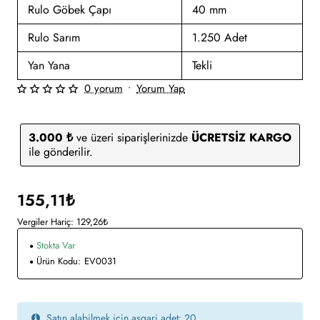
Rulo Göbek Çapı
40 mm
Rulo Sarım
1.250 Adet
Yan Yana
Tekli
0 yorum
•
Yorum Yap
3.000 ₺
ve üzeri siparişlerinizde
ÜCRETSİZ KARGO
ile gönderilir.
155,11₺
Vergiler Hariç: 129,26₺
Stokta Var
Ürün Kodu:
EV0031
Satın alabilmek için asgari adet: 20