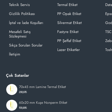
Teknik Servis
Termal Etiket
Dat
Gizlilik Politikası
PP Opak Etiket
Epso
İptal ve İade Koşulları
Silvermat Etiket
God
Mesafeli Satış
Fastyre Etiket
TSC
Sözleşmesi
PP Şeffaf Etiket
Zeb
Sıkça Sorulan Sorular
Lazer Etiketler
Tosh
İletişim
Çok Satanlar
70x45 mm Lamine Termal Etiket
200,61₺
60x20 mm Kuşe Nonperm Etiket
159,69₺