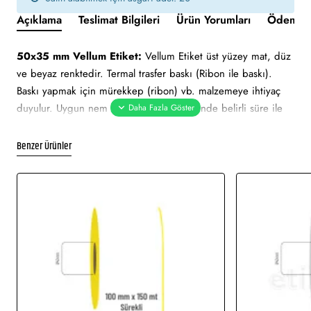
Açıklama
Teslimat Bilgileri
Ürün Yorumları
Ödeme v
50x35 mm Vellum Etiket:
Vellum Etiket üst yüzey mat, düz
ve beyaz renktedir. Termal trasfer baskı (Ribon ile baskı).
Baskı yapmak için mürekkep (ribon) vb. malzemeye ihtiyaç
duyulur. Uygun nem ve sıcaklık değerlerinde belirli süre ile
muhafaza edilebilmektedir. Ortalama 2 yıl ömrü vardır. Güneş
ışını gibi hafif derecedeki ısılarda zarar görmez.
Benzer Ürünler
50x35 mm Vellum Etiket tüm barkod yazıcılar için uygundur.
Yapışkan Türleri:
Akrilik (Standart yapışkanlı tutkal), Holtmelt
(Kuvvetli yapışkan tutkal), Nonpern (İz Bırakmayan yapışkanlı
tutkal), Deep frezee (Soğuğa dayanıklı yapışkanlı tutkal)
Kullanılan Etiketler:
Barkod etiketi, lot etiketi, raf etiketi,
ürün etiketi, koli üstü etiketi. Genellikle hızlı tüketim
ürünlerinde kullanımı uygundur.