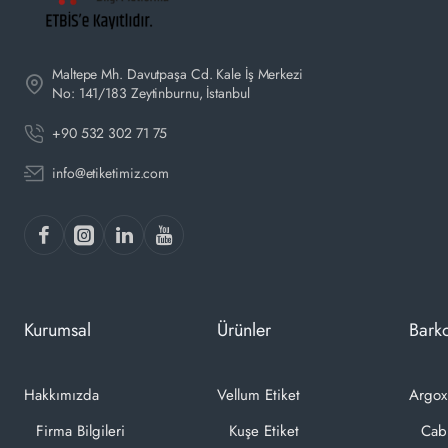
Maltepe Mh. Davutpaşa Cd. Kale İş Merkezi
No: 141/183 Zeytinburnu, İstanbul
+90 532 302 71 75
info@etiketimiz.com
Kurumsal
Ürünler
Barko
Hakkımızda
Vellum Etiket
Argox
Firma Bilgileri
Kuşe Etiket
Cab