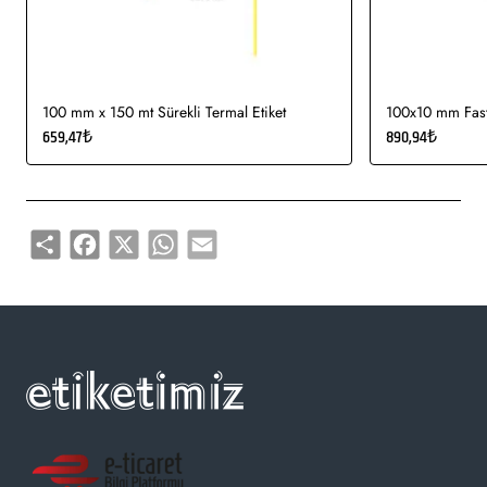
Gıda etiketi vb. amaçlar için sayısız sektör tarafından kullanımı
söz konusudur.
100 mm x 150 mt Sürekli Termal Etiket
100x10 mm Fasty
659,47₺
890,94₺
Share
Facebook
X
WhatsApp
Email