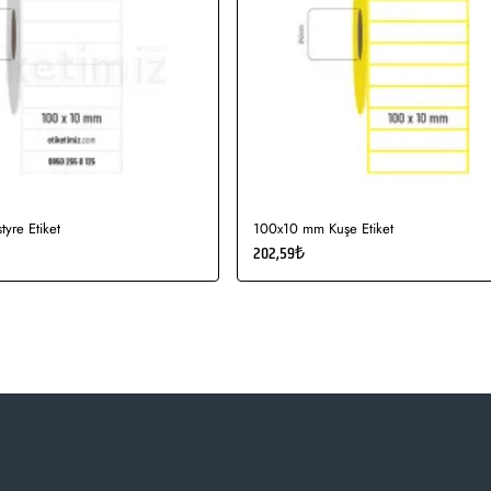
yre Etiket
100x10 mm Kuşe Etiket
202,59₺