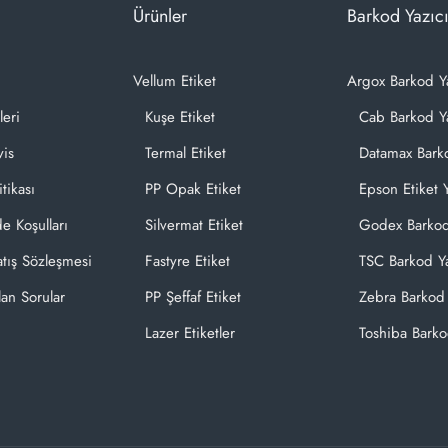
Ürünler
Barkod Yazıcı
Vellum Etiket
Argox Barkod Y
leri
Kuşe Etiket
Cab Barkod Ya
vis
Termal Etiket
Datamax Barko
itikası
PP Opak Etiket
Epson Etiket Y
de Koşulları
Silvermat Etiket
Godex Barkod
atış Sözleşmesi
Fastyre Etiket
TSC Barkod Ya
lan Sorular
PP Şeffaf Etiket
Zebra Barkod 
Lazer Etiketler
Toshiba Barko