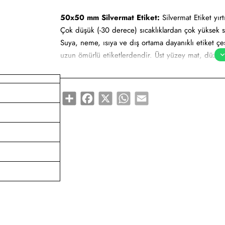
50x50 mm Silvermat Etiket:
Silvermat Etiket yırt
Çok düşük (-30 derece) sıcaklıklardan çok yüksek s
Suya, neme, ısıya ve dış ortama dayanıklı etiket çeşi
uzun ömürlü etiketlerdendir. Üst yüzey mat, düz ve 
yapılmaktadır. Uzun süre kendini koruyabilir. Milma
olarak adlandırılabilir.
Share
Facebook
X
WhatsApp
Email
Yapışkan Türleri:
Standart (Çok kuvvetli), Metaliz
Kullanım Alanları:
Teknik makine ürün etiketi, bilgi
etiketi, yüksek ve düşük sıcaklıklarda muhafaza e
Gıda etiketi vb. amaçlar için sayısız sektör tarafın