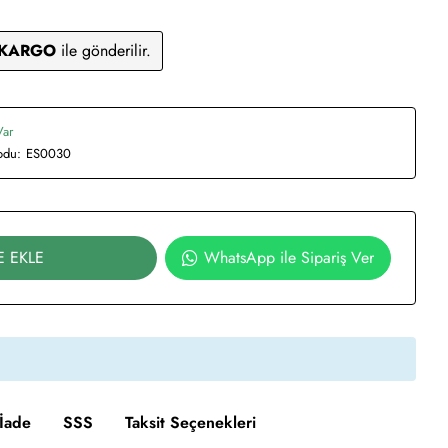
 KARGO
ile gönderilir.
Var
odu:
ES0030
E EKLE
WhatsApp ile Sipariş Ver
İade
SSS
Taksit Seçenekleri