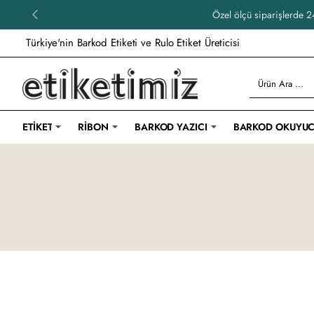
Özel ölçü siparişlerde 24
Türkiye'nin Barkod Etiketi ve Rulo Etiket Üreticisi
Ürün
Ara
...
ETIKET
RIBON
BARKOD YAZICI
BARKOD OKUYU