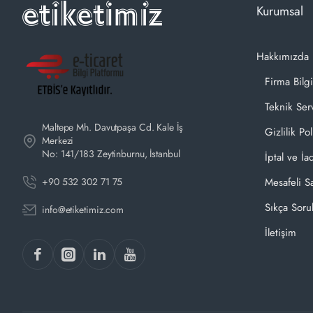
Kurumsal
Hakkımızda
Firma Bilgi
Teknik Ser
Maltepe Mh. Davutpaşa Cd. Kale İş
Gizlilik Pol
Merkezi
No: 141/183 Zeytinburnu, İstanbul
İptal ve İa
+90 532 302 71 75
Mesafeli S
Sıkça Soru
info@etiketimiz.com
İletişim