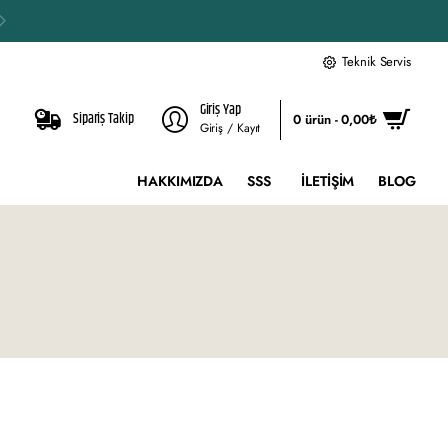
Teknik Servis
Giriş Yap
Sipariş Takip
0 ürün - 0,00₺
Giriş / Kayıt
HAKKIMIZDA
SSS
İLETIŞIM
BLOG