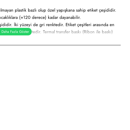
ılmayan plastik bazlı olup özel yapışkana sahip etiket çeşididir.
ıcaklıklara (+120 derece) kadar dayanabilir.
didir. İki yüzeyi de gri renktedir. Etiket çeşitleri arasında en
gri metalik renktedir. Termal transfer baskı (Ribon ile baskı)
r etiket, demirbaş etiketi, alüminyum etiket veya metalize etiket
e
sayar etiketi, demirbaş etiketi, elektronik ürün etiketi, ürün
dilmeye uygundur.
dan kullanımı söz konusudur.