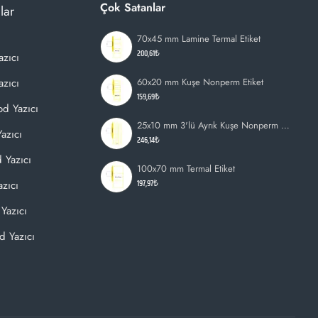
Çok Satanlar
lar
70x45 mm Lamine Termal Etiket
200,61₺
azıcı
zıcı
60x20 mm Kuşe Nonperm Etiket
159,69₺
d Yazıcı
25x10 mm 3'lü Ayrık Kuşe Nonperm Etiket
azıcı
246,14₺
 Yazıcı
100x70 mm Termal Etiket
197,97₺
zıcı
Yazıcı
d Yazıcı