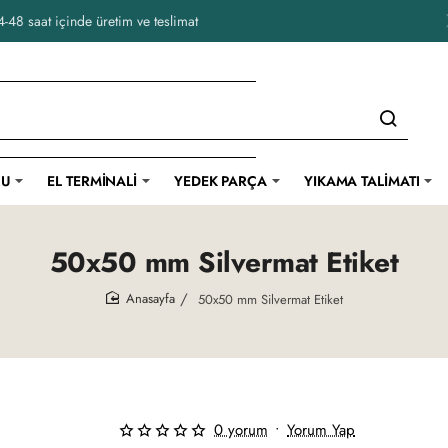
-48 saat içinde üretim ve teslimat
CU
EL TERMINALI
YEDEK PARÇA
YIKAMA TALIMATI
50x50 mm Silvermat Etiket
50x50 mm Silvermat Etiket
home
0 yorum
•
Yorum Yap