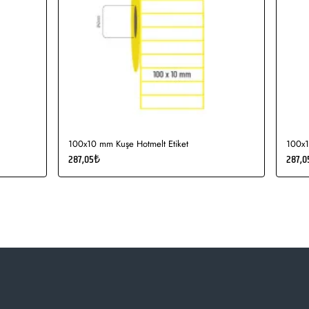
100x10 mm Kuşe Hotmelt Etiket
100x1
287,05₺
287,0