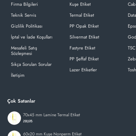
Firma Bilgileri
Kuşe Etiket
Cab
Teknik Servis
Termal Etiket
Dat
Gizlilik Politikası
PP Opak Etiket
Epso
İptal ve İade Koşulları
Silvermat Etiket
God
Mesafeli Satış
Fastyre Etiket
TSC
Sözleşmesi
PP Şeffaf Etiket
Zeb
Sıkça Sorulan Sorular
Lazer Etiketler
Tosh
İletişim
Çok Satanlar
70x45 mm Lamine Termal Etiket
200,61₺
60x20 mm Kuşe Nonperm Etiket