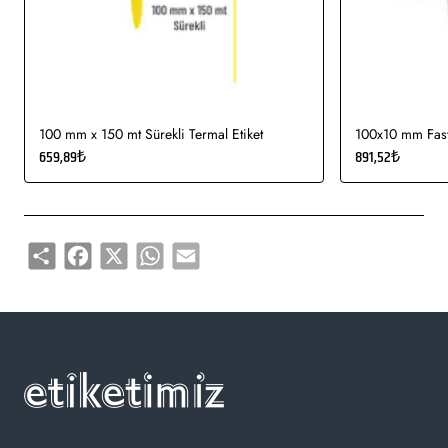
Kullanım Alanları:
Teknik makine ürün etiketi, bilgisayar
etiketi, demirbaş etiketi, elektronik ürün etiketi, ürün etiketi,
yüksek ve düşük sıcaklıklarda muhafaza edilmeye uygundur.
Gıda etiketi vb. amaçlar için sayısız sektör tarafından kullanımı
söz konusudur.
100 mm x 150 mt Sürekli Termal Etiket
100x10 mm Fasty
659,89₺
891,52₺
Share
Facebook
X
WhatsApp
Email