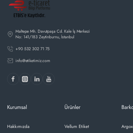
Maltepe Mh. Davutpaşa Cd. Kale İş Merkezi
No: 141/183 Zeytinburnu, İstanbul
+90 532 302 71 75
info@etiketimiz.com
Kurumsal
Ürünler
Barko
Hakkımızda
Vellum Etiket
Argox