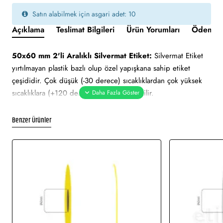
Satın alabilmek için asgari adet: 10
Açıklama
Teslimat Bilgileri
Ürün Yorumları
Ödeme v
50x60 mm 2'li Aralıklı Silvermat Etiket:
Silvermat Etiket
yırtılmayan plastik bazlı olup özel yapışkana sahip etiket
çeşididir. Çok düşük (-30 derece) sıcaklıklardan çok yüksek
sıcaklıklara (+120 derece) kadar dayanabilir.
Suya, neme, ısıya ve dış ortama dayanıklı etiket çeşididir. İki
yüzeyi de gri renktedir. Etiket çeşitleri arasında en uzun
Benzer Ürünler
ömürlü etiketlerdendir. Üst yüzey mat, düz ve gri metalik
renktedir. Termal transfer baskı (Ribon ile baskı)
yapılmaktadır. Uzun süre kendini koruyabilir. Milmar etiket,
demirbaş etiketi, alüminyum etiket veya metalize etiket olarak
adlandırılabilir.
Yapışkan Türleri:
Standart (Çok kuvvetli), Metalize