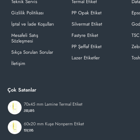
Teknik Servis
Termal Etiket
Dat
Gizlilik Politikası
PP Opak Etiket
Epso
İptal ve İade Koşulları
Silvermat Etiket
God
Mesafeli Satış
Fastyre Etiket
TSC
Sözleşmesi
PP Şeffaf Etiket
Zeb
Sıkça Sorulan Sorular
Lazer Etiketler
Tosh
İletişim
Çok Satanlar
70x45 mm Lamine Termal Etiket
200,48₺
60x20 mm Kuşe Nonperm Etiket
159,59₺