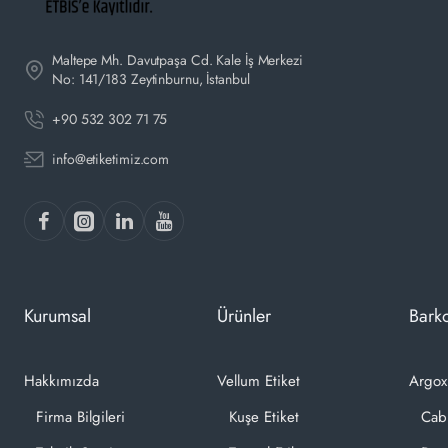
Maltepe Mh. Davutpaşa Cd. Kale İş Merkezi
No: 141/183 Zeytinburnu, İstanbul
+90 532 302 71 75
info@etiketimiz.com
Kurumsal
Ürünler
Barko
Hakkımızda
Vellum Etiket
Argox
Firma Bilgileri
Kuşe Etiket
Cab