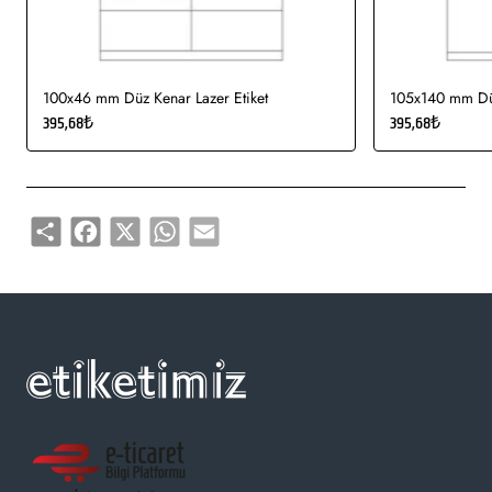
100x46 mm Düz Kenar Lazer Etiket
105x140 mm Düz
395,68₺
395,68₺
Share
Facebook
X
WhatsApp
Email