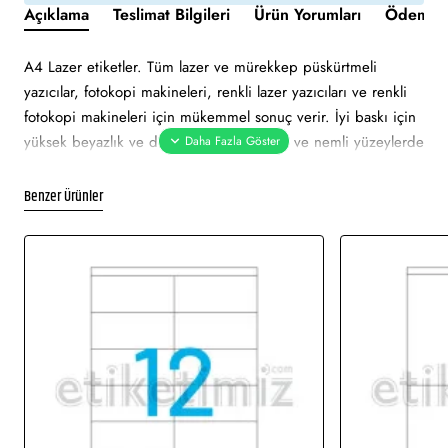
Açıklama
Teslimat Bilgileri
Ürün Yorumları
Ödeme v
A4 Lazer etiketler. Tüm lazer ve mürekkep püskürtmeli
yazıcılar, fotokopi makineleri, renkli lazer yazıcıları ve renkli
fotokopi makineleri için mükemmel sonuç verir. İyi baskı için
yüksek beyazlık ve düzgün yüzey. Soğuk ve nemli yüzeylerde
bile özellikle hızlı ve güvenli yapışma. Çevre dostu ve
sürdürülebilir FSC sertifikalıdır. Etiketler atık kağıt, geri
Benzer Ürünler
dönüşümlü karton ambalaj ile% 100 geri dönüştürülebilir.
Etiket yeşil renklidir. Tüm lazer ve mürekkep püskürtmeli
yazıcılarda sorunsuz yazdırmayı onaylar. Soğuk ve nemli
yüzeylerde hızlı ve güvenli yapışma. Pürüzsüz parlak yüzeye
net baskı alınır. Etiket mattır. Ekranda görünen görsel
çizimdir. Gerçek baskıda renklerde ton farklı olabilir.