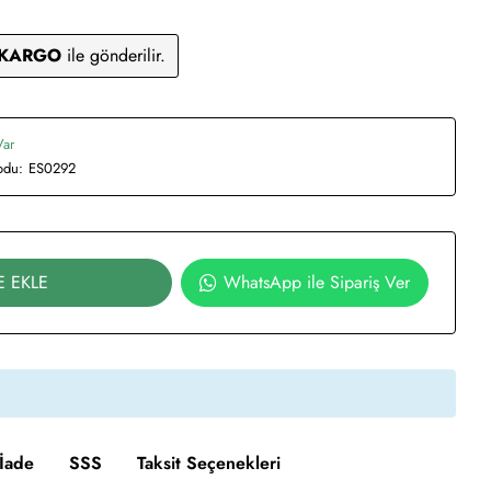
 KARGO
ile gönderilir.
Var
odu:
ES0292
E EKLE
WhatsApp ile Sipariş Ver
İade
SSS
Taksit Seçenekleri