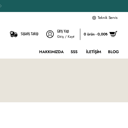
Teknik Servis
Giriş Yap
Sipariş Takip
0 ürün - 0,00₺
Giriş / Kayıt
HAKKIMIZDA
SSS
İLETIŞIM
BLOG