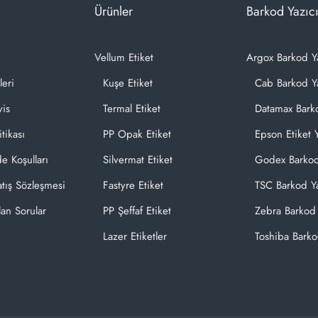
Ürünler
Barkod Yazıcı
Vellum Etiket
Argox Barkod Y
leri
Kuşe Etiket
Cab Barkod Ya
vis
Termal Etiket
Datamax Barko
itikası
PP Opak Etiket
Epson Etiket Y
de Koşulları
Silvermat Etiket
Godex Barkod
atış Sözleşmesi
Fastyre Etiket
TSC Barkod Ya
lan Sorular
PP Şeffaf Etiket
Zebra Barkod 
Lazer Etiketler
Toshiba Barko