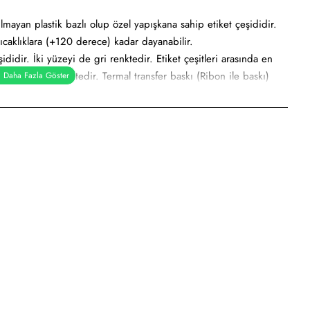
ılmayan plastik bazlı olup özel yapışkana sahip etiket çeşididir.
ıcaklıklara (+120 derece) kadar dayanabilir.
didir. İki yüzeyi de gri renktedir. Etiket çeşitleri arasında en
gri metalik renktedir. Termal transfer baskı (Ribon ile baskı)
r etiket, demirbaş etiketi, alüminyum etiket veya metalize etiket
e
sayar etiketi, demirbaş etiketi, elektronik ürün etiketi, ürün
dilmeye uygundur.
dan kullanımı söz konusudur.