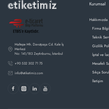
Kurumsal
Hakkımızda
Firma Bilgi
Teknik Ser
Maltepe Mh. Davutpaşa Cd. Kale İş
Gizlilik Pol
Merkezi
No: 141/183 Zeytinburnu, İstanbul
İptal ve İa
+90 532 302 71 75
Mesafeli S
Sıkça Soru
info@etiketimiz.com
İletişim