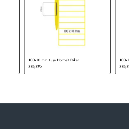
100x10 mm Kuşe Hotmelt Etiket
100x1
286,87₺
286,8