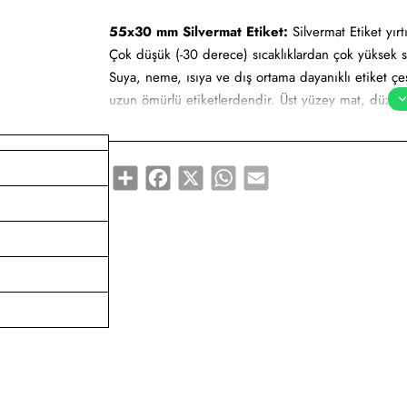
55x30 mm Silvermat Etiket:
Silvermat Etiket yırt
Çok düşük (-30 derece) sıcaklıklardan çok yüksek s
Suya, neme, ısıya ve dış ortama dayanıklı etiket çeşi
uzun ömürlü etiketlerdendir. Üst yüzey mat, düz ve 
yapılmaktadır. Uzun süre kendini koruyabilir. Milma
olarak adlandırılabilir.
Share
Facebook
X
WhatsApp
Email
Yapışkan Türleri:
Standart (Çok kuvvetli), Metaliz
Kullanım Alanları:
Teknik makine ürün etiketi, bilgi
etiketi, yüksek ve düşük sıcaklıklarda muhafaza e
Gıda etiketi vb. amaçlar için sayısız sektör tarafın