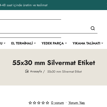
-48 saat içinde üretim ve teslimat
CU
EL TERMINALI
YEDEK PARÇA
YIKAMA TALIMATI
55x30 mm Silvermat Etiket
55x30 mm Silvermat Etiket
home
0 yorum
•
Yorum Yap