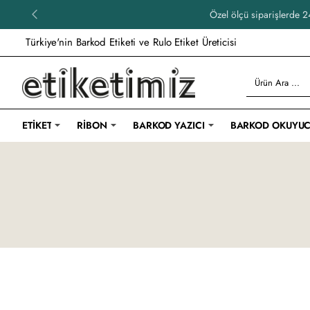
Özel ölçü siparişlerde 24
Türkiye'nin Barkod Etiketi ve Rulo Etiket Üreticisi
Ürün
Ara
...
ETIKET
RIBON
BARKOD YAZICI
BARKOD OKUYU