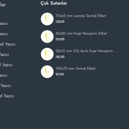
Çok Satanlar
lar
70x45 mm Lamine Termal Etiket
200,61₺
azıcı
zıcı
60x20 mm Kuşe Nonperm Etiket
159,69₺
d Yazıcı
25x10 mm 3'lü Ayrık Kuşe Nonperm Etiket
azıcı
246,14₺
 Yazıcı
100x70 mm Termal Etiket
197,97₺
zıcı
Yazıcı
d Yazıcı