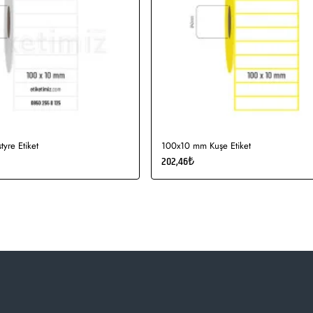
yre Etiket
100x10 mm Kuşe Etiket
202,46₺