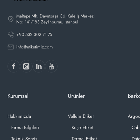
Maltepe Mh. Davutpaşa Cd. Kale İş Merkezi
No: 141/183 Zeytinburnu, İstanbul
+90 532 302 71 75
info@etiketimiz.com
Kurumsal
Ürünler
Barko
Hakkımızda
Vellum Etiket
Argox
Firma Bilgileri
Kuşe Etiket
Cab
Teknik Servis
Termal Etiket
Dat