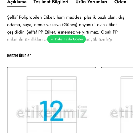
Açıklama
Teslimat Bilgileri
Ürün Yorumları
Ödeme v
Şeffaf Polipropilen Etiket, ham maddesi plastik bazlı olan, dış
ortama, suya, neme ve ısıya (Güneş) dayanıklı olan etiket
çeşididir. Şeffaf PP Etiket, esnemez ve yırtılmaz. Opak PP
etiket ile özellikleri aynıdır. Bu etiketi en büyük özelliği
adından da anlaşılacağı üzere şeffaf olması ve arkasındaki
yüzeyi kapatmamasıdır. Şeffaf PP Etiket‘e, termal transfer
Benzer Ürünler
yöntemiyle baskı alınmaktadır.
1 paket 25 sayfadır. Üretim süresi 3 iş günüdür.