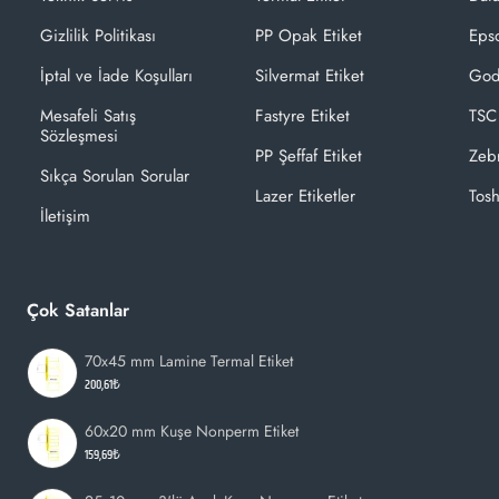
Gizlilik Politikası
PP Opak Etiket
Epso
İptal ve İade Koşulları
Silvermat Etiket
God
Mesafeli Satış
Fastyre Etiket
TSC
Sözleşmesi
PP Şeffaf Etiket
Zeb
Sıkça Sorulan Sorular
Lazer Etiketler
Tosh
İletişim
Çok Satanlar
70x45 mm Lamine Termal Etiket
200,61₺
60x20 mm Kuşe Nonperm Etiket
159,69₺