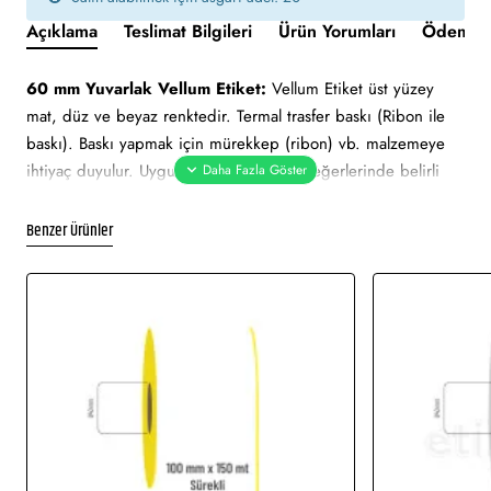
Açıklama
Teslimat Bilgileri
Ürün Yorumları
Ödeme v
60 mm Yuvarlak Vellum Etiket:
Vellum Etiket üst yüzey
mat, düz ve beyaz renktedir. Termal trasfer baskı (Ribon ile
baskı). Baskı yapmak için mürekkep (ribon) vb. malzemeye
ihtiyaç duyulur. Uygun nem ve sıcaklık değerlerinde belirli
süre ile muhafaza edilebilmektedir. Ortalama 2 yıl ömrü
vardır. Güneş ışını gibi hafif derecedeki ısılarda zarar
Benzer Ürünler
görmez.
60 mm Yuvarlak Vellum Etiket tüm barkod yazıcılar için
uygundur.
Yapışkan Türleri:
Akrilik (Standart yapışkanlı tutkal), Holtmelt
(Kuvvetli yapışkan tutkal), Nonpern (İz Bırakmayan yapışkanlı
tutkal), Deep frezee (Soğuğa dayanıklı yapışkanlı tutkal)
Kullanılan Etiketler:
Barkod etiketi, lot etiketi, raf etiketi,