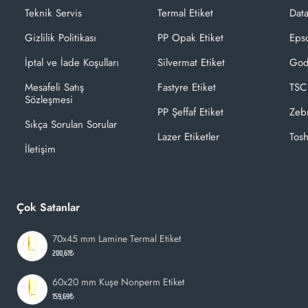
Teknik Servis
Termal Etiket
Dat
Gizlilik Politikası
PP Opak Etiket
Epso
İptal ve İade Koşulları
Silvermat Etiket
God
Mesafeli Satış
Fastyre Etiket
TSC
Sözleşmesi
PP Şeffaf Etiket
Zeb
Sıkça Sorulan Sorular
Lazer Etiketler
Tosh
İletişim
Çok Satanlar
70x45 mm Lamine Termal Etiket
200,61₺
60x20 mm Kuşe Nonperm Etiket
159,69₺