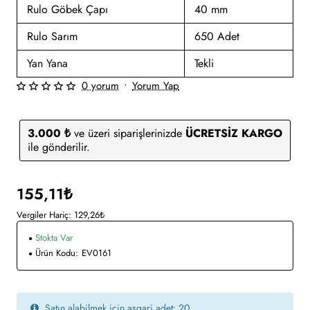
Rulo Göbek Çapı
40 mm
Rulo Sarım
650 Adet
Yan Yana
Tekli
0 yorum
•
Yorum Yap
3.000 ₺
ve üzeri siparişlerinizde
ÜCRETSİZ KARGO
ile gönderilir.
155,11₺
Vergiler Hariç: 129,26₺
Stokta Var
Ürün Kodu:
EV0161
Satın alabilmek için asgari adet: 20