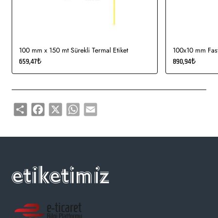
ürün etiketi, koli üstü etiketi. Genellikle hızlı tüketim
ürünlerinde kullanımı uygundur.
Gıda etiketi vb. amaçlar için sayısız sektör tarafından kullanımı
söz konusudur.
100 mm x 150 mt Sürekli Termal Etiket
100x10 mm Fasty
659,47₺
890,94₺
Share
Facebook
X
WhatsApp
Email