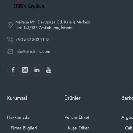
Maltepe Mh. Davutpaşa Cd. Kale İş Merkezi
No: 141/183 Zeytinburnu, İstanbul
+90 532 302 71 75
info@etiketimiz.com
Kurumsal
Ürünler
Barko
Hakkımızda
Vellum Etiket
Argox
Firma Bilgileri
Kuşe Etiket
Cab