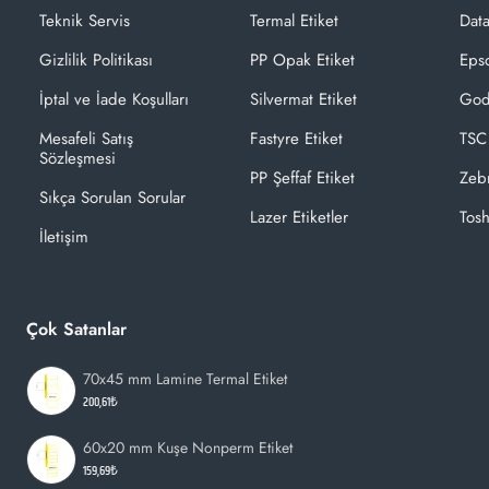
Teknik Servis
Termal Etiket
Dat
Gizlilik Politikası
PP Opak Etiket
Epso
İptal ve İade Koşulları
Silvermat Etiket
God
Mesafeli Satış
Fastyre Etiket
TSC
Sözleşmesi
PP Şeffaf Etiket
Zeb
Sıkça Sorulan Sorular
Lazer Etiketler
Tosh
İletişim
Çok Satanlar
70x45 mm Lamine Termal Etiket
200,61₺
60x20 mm Kuşe Nonperm Etiket
159,69₺