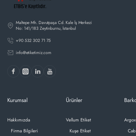
Maltepe Mh. Davutpaşa Cd. Kale İş Merkezi
No: 141/183 Zeytinburnu, İstanbul
+90 532 302 71 75
info@etiketimiz.com
Kurumsal
Ürünler
Barko
Hakkımızda
Vellum Etiket
Argox
Firma Bilgileri
Kuşe Etiket
Cab