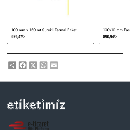
etiketi, demirbaş etiketi, elektronik ürün etiketi, ürün etiketi,
yüksek ve düşük sıcaklıklarda muhafaza edilmeye uygundur.
Gıda etiketi vb. amaçlar için sayısız sektör tarafından kullanımı
söz konusudur.
100 mm x 150 mt Sürekli Termal Etiket
100x10 mm Fasty
659,47₺
890,94₺
Share
Facebook
X
WhatsApp
Email