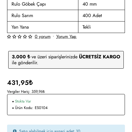
Rulo Göbek Çapı
40 mm
Rulo Sarım
400 Adet
Yan Yana
Tekli
0 yorum
•
Yorum Yap
3.000 ₺
ve üzeri siparişlerinizde
ÜCRETSİZ KARGO
ile gönderilir.
431,95₺
Vergiler Hariç: 359,96₺
Stokta Var
Ürün Kodu:
ES0104
Satın alabilmek için asgari adet: 10