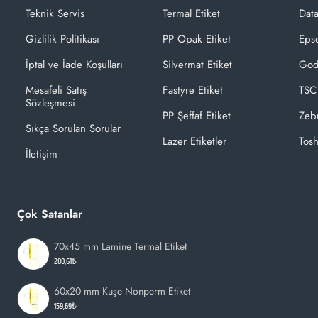
Teknik Servis
Termal Etiket
Dat
Gizlilik Politikası
PP Opak Etiket
Epso
İptal ve İade Koşulları
Silvermat Etiket
God
Mesafeli Satış
Fastyre Etiket
TSC
Sözleşmesi
PP Şeffaf Etiket
Zeb
Sıkça Sorulan Sorular
Lazer Etiketler
Tosh
İletişim
Çok Satanlar
70x45 mm Lamine Termal Etiket
200,61₺
60x20 mm Kuşe Nonperm Etiket
159,69₺