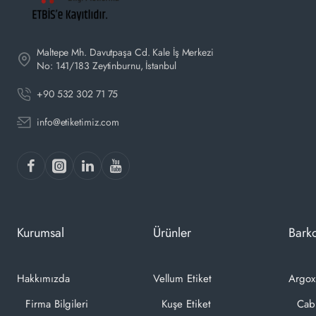
Maltepe Mh. Davutpaşa Cd. Kale İş Merkezi
No: 141/183 Zeytinburnu, İstanbul
+90 532 302 71 75
info@etiketimiz.com
Kurumsal
Ürünler
Barko
Hakkımızda
Vellum Etiket
Argox
Firma Bilgileri
Kuşe Etiket
Cab