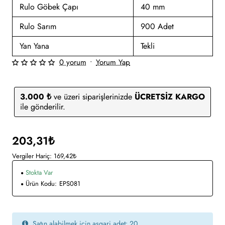
Rulo Göbek Çapı
40 mm
Rulo Sarım
900 Adet
Yan Yana
Tekli
0 yorum
•
Yorum Yap
3.000 ₺
ve üzeri siparişlerinizde
ÜCRETSİZ KARGO
ile gönderilir.
203,31₺
Vergiler Hariç: 169,42₺
Stokta Var
Ürün Kodu:
EPS081
Satın alabilmek için asgari adet: 20