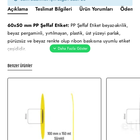
Açıklama
Teslimat Bilgileri
Ürün Yorumları
Ödeme v
60x50 mm PP Şeffaf Etiket:
PP Şeffaf Etiket beyaz-akrilik,
beyaz pergaminli, yırtılmayan, plastik, üst yüzeyi parlak,
pürüzsüz ve beyaz renkte olup ribon baskısına uyumlu etiket
çeşididir.
Yapışkan Türleri:
Akrilik (Standart yapışkanlı tutkal), Holtmelt
Benzer Ürünler
(Kuvvetli yapışkan tutkal), Nonperm (İz Bırakmayan yapışkanlı
tutkal), Deep frezee (Soğuğa dayanıklı yapışkanlı tutkal)
Kullanım Alanları:
Teknik makine ürün etiketi, demirbaş
etiketi, elektronik ürün etiketi, ürün etiketi. Yüksek ve düşük
sıcaklıklarda muhafaza edilmeye uygundur. Gıda etiketi vb.
amaçlar için sayısız sektör tarafından kullanımı söz konusudur.