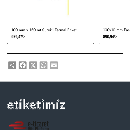
100 mm x 150 mt Sürekli Termal Etiket
100x10 mm Fasty
659,47₺
890,94₺
Share
Facebook
X
WhatsApp
Email