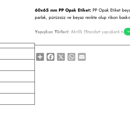
60x65 mm PP Opak Etiket:
PP Opak Etiket beyaz-
parlak, pürüzsüz ve beyaz renkte olup ribon baskıs
Yapışkan Türleri:
Akrilik (Standart yapışkanlı tutk
yapışkanlı tutkal), Deep frezee (Soğuğa dayanıklı ya
Kullanım Alanları:
Teknik makine ürün etiketi, demi
Share
Facebook
X
WhatsApp
Email
düşük sıcaklıklarda muhafaza edilmeye uygundur. Gıd
söz konusudur.