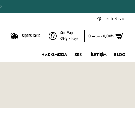
Teknik Servis
Giriş Yap
Sipariş Takip
0 ürün - 0,00₺
Giriş / Kayıt
HAKKIMIZDA
SSS
İLETIŞIM
BLOG