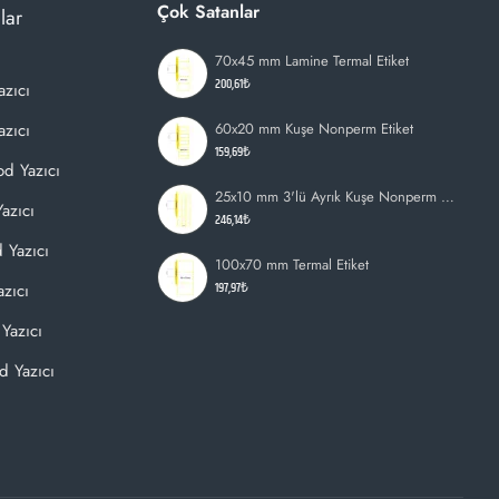
Çok Satanlar
lar
70x45 mm Lamine Termal Etiket
200,61₺
azıcı
zıcı
60x20 mm Kuşe Nonperm Etiket
159,69₺
d Yazıcı
25x10 mm 3'lü Ayrık Kuşe Nonperm Etiket
azıcı
246,14₺
 Yazıcı
100x70 mm Termal Etiket
197,97₺
zıcı
Yazıcı
d Yazıcı