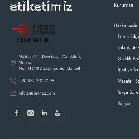
Kurumsal
Hakkımızda
Firma Bilgi
Teknik Ser
Maltepe Mh. Davutpaşa Cd. Kale İş
Gizlilik Pol
Merkezi
No: 141/183 Zeytinburnu, İstanbul
İptal ve İa
+90 532 302 71 75
Mesafeli S
Sıkça Soru
info@etiketimiz.com
İletişim