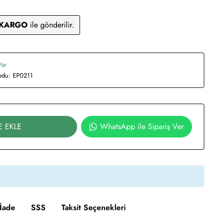
 KARGO
ile gönderilir.
Var
odu:
EP0211
E EKLE
WhatsApp ile Sipariş Ver
İade
SSS
Taksit Seçenekleri