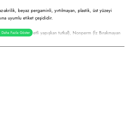
akrilik, beyaz pergaminli, yırtılmayan, plastik, üst yüzeyi
ına uyumlu etiket çeşididir.
al), Holtmelt (Kuvvetli yapışkan tutkal), Nonperm (İz Bırakmayan
pışkanlı tutkal)
rbaş etiketi, elektronik ürün etiketi, ürün etiketi. Yüksek ve
a etiketi vb. amaçlar için sayısız sektör tarafından kullanımı