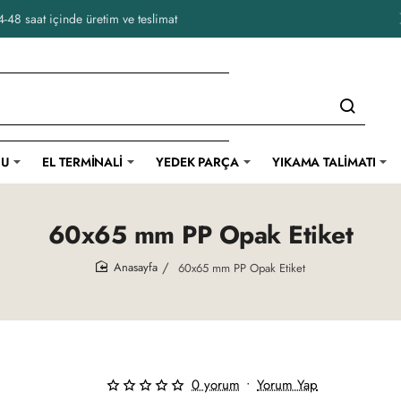
-48 saat içinde üretim ve teslimat
CU
EL TERMINALI
YEDEK PARÇA
YIKAMA TALIMATI
60x65 mm PP Opak Etiket
60x65 mm PP Opak Etiket
home
0 yorum
•
Yorum Yap