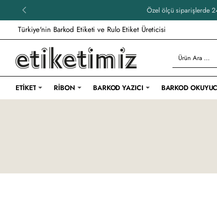
Özel ölçü siparişlerde 24
Türkiye'nin Barkod Etiketi ve Rulo Etiket Üreticisi
Ürün
Ara
...
ETIKET
RIBON
BARKOD YAZICI
BARKOD OKUYU