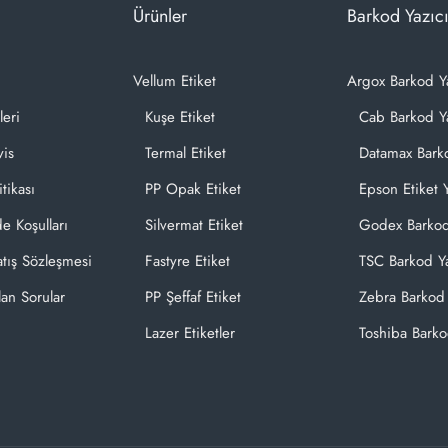
Ürünler
Barkod Yazıcı
Vellum Etiket
Argox Barkod Y
leri
Kuşe Etiket
Cab Barkod Ya
vis
Termal Etiket
Datamax Barko
itikası
PP Opak Etiket
Epson Etiket Y
de Koşulları
Silvermat Etiket
Godex Barkod
atış Sözleşmesi
Fastyre Etiket
TSC Barkod Ya
lan Sorular
PP Şeffaf Etiket
Zebra Barkod 
Lazer Etiketler
Toshiba Barko