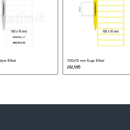
yre Etiket
100x10 mm Kuşe Etiket
202,59₺