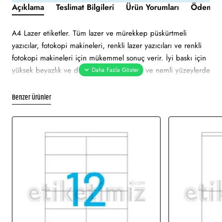
Açıklama
Teslimat Bilgileri
Ürün Yorumları
Ödeme v
A4 Lazer etiketler. Tüm lazer ve mürekkep püskürtmeli
yazıcılar, fotokopi makineleri, renkli lazer yazıcıları ve renkli
fotokopi makineleri için mükemmel sonuç verir. İyi baskı için
yüksek beyazlık ve düzgün yüzey. Soğuk ve nemli yüzeylerde
bile özellikle hızlı ve güvenli yapışma. Çevre dostu ve
sürdürülebilir FSC sertifikalıdır. Etiketler atık kağıt, geri
Benzer Ürünler
dönüşümlü karton ambalaj ile% 100 geri dönüştürülebilir.
Etiket yeşil renklidir. Tüm lazer ve mürekkep püskürtmeli
yazıcılarda sorunsuz yazdırmayı onaylar. Soğuk ve nemli
yüzeylerde hızlı ve güvenli yapışma. Pürüzsüz parlak yüzeye
net baskı alınır. Etiket mattır. Ekranda görünen görsel
çizimdir. Gerçek baskıda renklerde ton farklı olabilir.