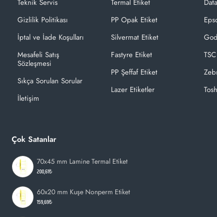
Teknik Servis
Termal Etiket
Dat
Gizlilik Politikası
PP Opak Etiket
Epso
İptal ve İade Koşulları
Silvermat Etiket
God
Mesafeli Satış
Fastyre Etiket
TSC
Sözleşmesi
PP Şeffaf Etiket
Zeb
Sıkça Sorulan Sorular
Lazer Etiketler
Tosh
İletişim
Çok Satanlar
70x45 mm Lamine Termal Etiket
200,61₺
60x20 mm Kuşe Nonperm Etiket
159,69₺