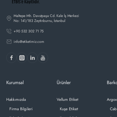
Maltepe Mh. Davutpaşa Cd. Kale İş Merkezi
No: 141/183 Zeytinburnu, İstanbul
+90 532 302 71 75
info@etiketimiz.com
Kurumsal
Ürünler
Barko
Hakkımızda
Vellum Etiket
Argox
Firma Bilgileri
Kuşe Etiket
Cab