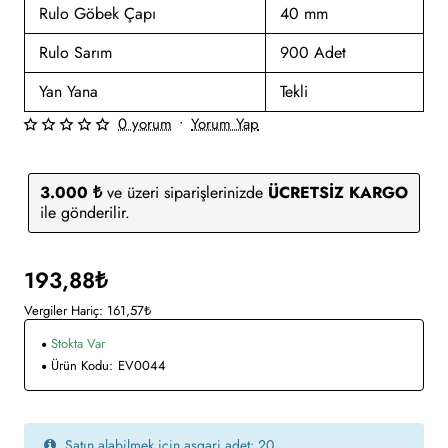
Rulo Göbek Çapı
40 mm
Rulo Sarım
900 Adet
Yan Yana
Tekli
0 yorum
•
Yorum Yap
3.000 ₺
ve üzeri siparişlerinizde
ÜCRETSİZ KARGO
ile gönderilir.
193,88₺
Vergiler Hariç: 161,57₺
Stokta Var
Ürün Kodu:
EV0044
Satın alabilmek için asgari adet: 20