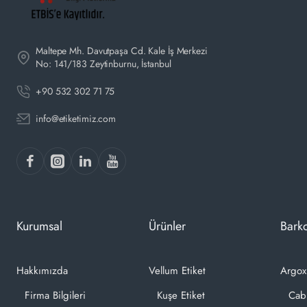
Maltepe Mh. Davutpaşa Cd. Kale İş Merkezi
No: 141/183 Zeytinburnu, İstanbul
+90 532 302 71 75
info@etiketimiz.com
Kurumsal
Ürünler
Barko
Hakkımızda
Vellum Etiket
Argox
Firma Bilgileri
Kuşe Etiket
Cab