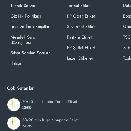
Teknik Servis
Termal Etiket
Dat
Gizlilik Politikası
PP Opak Etiket
Epso
İptal ve İade Koşulları
Silvermat Etiket
God
Mesafeli Satış
Fastyre Etiket
TSC
Sözleşmesi
PP Şeffaf Etiket
Zeb
Sıkça Sorulan Sorular
Lazer Etiketler
Tosh
İletişim
Çok Satanlar
70x45 mm Lamine Termal Etiket
200,61₺
60x20 mm Kuşe Nonperm Etiket
159,69₺