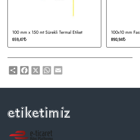
Gıda etiketi vb. amaçlar için sayısız sektör tarafından kullanımı
söz konusudur.
100 mm x 150 mt Sürekli Termal Etiket
100x10 mm Fasty
659,47₺
890,94₺
Share
Facebook
X
WhatsApp
Email