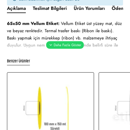
Açıklama
Teslimat Bilgileri
Ürün Yorumları
Ödeme v
65x50 mm Vellum Etiket:
Vellum Etiket üst yüzey mat, düz
ve beyaz renktedir. Termal trasfer baskı (Ribon ile baskı).
Baskı yapmak için mürekkep (ribon) vb. malzemeye ihtiyaç
duyulur. Uygun nem ve sıcaklık değerlerinde belirli süre ile
muhafaza edilebilmektedir. Ortalama 2 yıl ömrü vardır. Güneş
ışını gibi hafif derecedeki ısılarda zarar görmez.
Benzer Ürünler
65x50 mm Vellum Etiket tüm barkod yazıcılar için uygundur.
Yapışkan Türleri:
Akrilik (Standart yapışkanlı tutkal), Holtmelt
(Kuvvetli yapışkan tutkal), Nonpern (İz Bırakmayan yapışkanlı
tutkal), Deep frezee (Soğuğa dayanıklı yapışkanlı tutkal)
Kullanılan Etiketler:
Barkod etiketi, lot etiketi, raf etiketi,
ürün etiketi, koli üstü etiketi. Genellikle hızlı tüketim
ürünlerinde kullanımı uygundur.