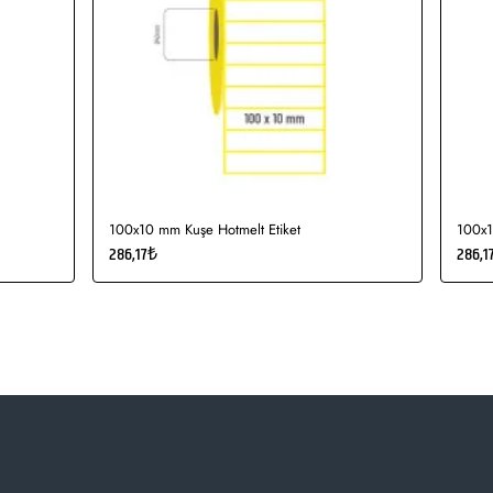
100x10 mm Kuşe Hotmelt Etiket
100x1
286,17₺
286,1