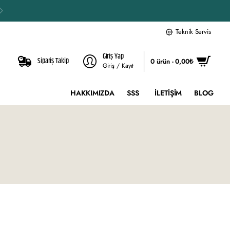
Teknik Servis
Giriş Yap
Sipariş Takip
0 ürün - 0,00₺
Giriş / Kayıt
HAKKIMIZDA
SSS
İLETIŞIM
BLOG