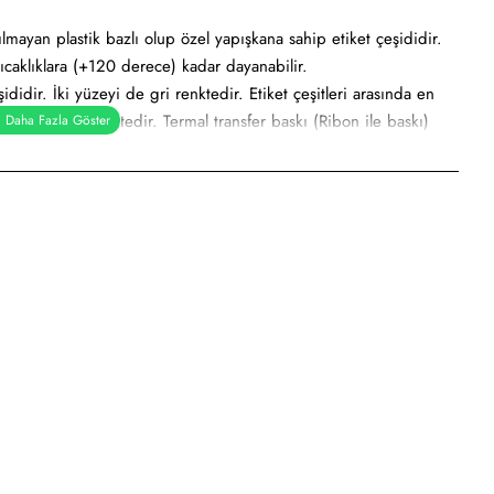
ılmayan plastik bazlı olup özel yapışkana sahip etiket çeşididir.
ıcaklıklara (+120 derece) kadar dayanabilir.
didir. İki yüzeyi de gri renktedir. Etiket çeşitleri arasında en
gri metalik renktedir. Termal transfer baskı (Ribon ile baskı)
r etiket, demirbaş etiketi, alüminyum etiket veya metalize etiket
e
sayar etiketi, demirbaş etiketi, elektronik ürün etiketi, ürün
dilmeye uygundur.
dan kullanımı söz konusudur.