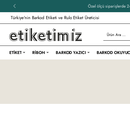
Özel ölçü siparişlerde 24
Türkiye'nin Barkod Etiketi ve Rulo Etiket Üreticisi
Ürün
Ara
...
ETIKET
RIBON
BARKOD YAZICI
BARKOD OKUYU