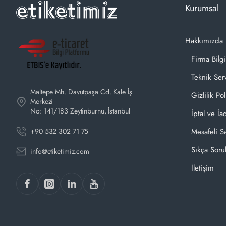
Kurumsal
Hakkımızda
Firma Bilgi
Teknik Ser
Maltepe Mh. Davutpaşa Cd. Kale İş
Gizlilik Pol
Merkezi
No: 141/183 Zeytinburnu, İstanbul
İptal ve İa
+90 532 302 71 75
Mesafeli S
Sıkça Soru
info@etiketimiz.com
İletişim