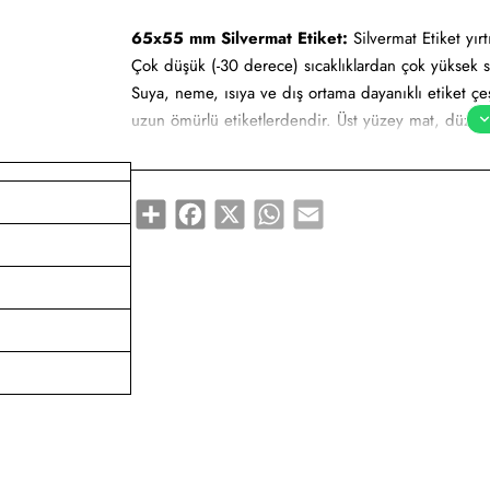
65x55 mm Silvermat Etiket:
Silvermat Etiket yırt
Çok düşük (-30 derece) sıcaklıklardan çok yüksek s
Suya, neme, ısıya ve dış ortama dayanıklı etiket çeşi
uzun ömürlü etiketlerdendir. Üst yüzey mat, düz ve 
yapılmaktadır. Uzun süre kendini koruyabilir. Milma
olarak adlandırılabilir.
Share
Facebook
X
WhatsApp
Email
Yapışkan Türleri:
Standart (Çok kuvvetli), Metaliz
Kullanım Alanları:
Teknik makine ürün etiketi, bilgi
etiketi, yüksek ve düşük sıcaklıklarda muhafaza e
Gıda etiketi vb. amaçlar için sayısız sektör tarafın