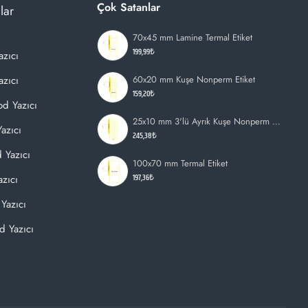
Çok Satanlar
lar
70x45 mm Lamine Termal Etiket
199,99₺
azıcı
zıcı
60x20 mm Kuşe Nonperm Etiket
159,20₺
d Yazıcı
25x10 mm 3'lü Ayrık Kuşe Nonperm Etiket
azıcı
245,38₺
 Yazıcı
100x70 mm Termal Etiket
197,36₺
zıcı
Yazıcı
d Yazıcı