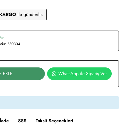
 KARGO
ile gönderilir.
Var
odu:
ES0304
E EKLE
WhatsApp ile Sipariş Ver
İade
SSS
Taksit Seçenekleri