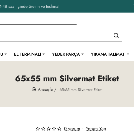
-48 saat içinde üretim ve teslimat
CU
EL TERMINALI
YEDEK PARÇA
YIKAMA TALIMATI
65x55 mm Silvermat Etiket
65x55 mm Silvermat Etiket
home
0 yorum
•
Yorum Yap