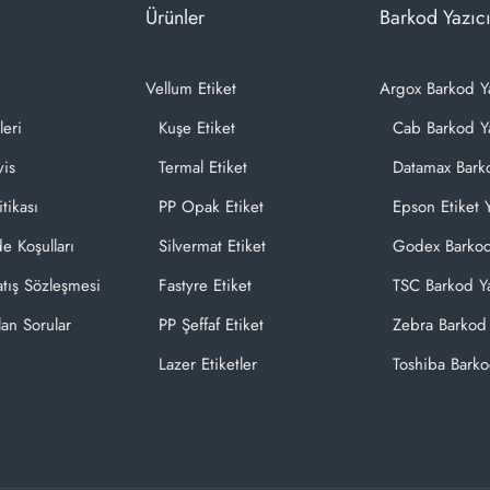
Ürünler
Barkod Yazıcı
Vellum Etiket
Argox Barkod Y
leri
Kuşe Etiket
Cab Barkod Ya
vis
Termal Etiket
Datamax Barko
itikası
PP Opak Etiket
Epson Etiket Y
de Koşulları
Silvermat Etiket
Godex Barkod
atış Sözleşmesi
Fastyre Etiket
TSC Barkod Ya
lan Sorular
PP Şeffaf Etiket
Zebra Barkod 
Lazer Etiketler
Toshiba Barko