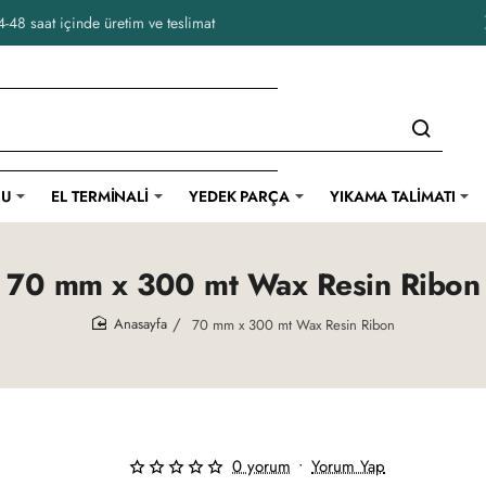
-48 saat içinde üretim ve teslimat
CU
EL TERMINALI
YEDEK PARÇA
YIKAMA TALIMATI
70 mm x 300 mt Wax Resin Ribon
70 mm x 300 mt Wax Resin Ribon
home
0 yorum
•
Yorum Yap