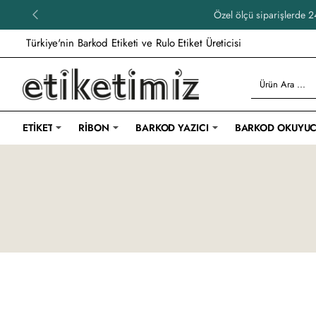
Özel ölçü siparişlerde 24
Türkiye'nin Barkod Etiketi ve Rulo Etiket Üreticisi
Ürün
Ara
...
ETIKET
RIBON
BARKOD YAZICI
BARKOD OKUYU