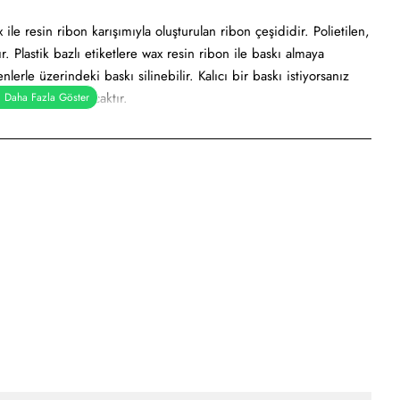
le resin ribon karışımıyla oluşturulan ribon çeşididir. Polietilen,
r. Plastik bazlı etiketlere wax resin ribon ile baskı almaya
lerle üzerindeki baskı silinebilir. Kalıcı bir baskı istiyorsanız
z daha uygun olacaktır.