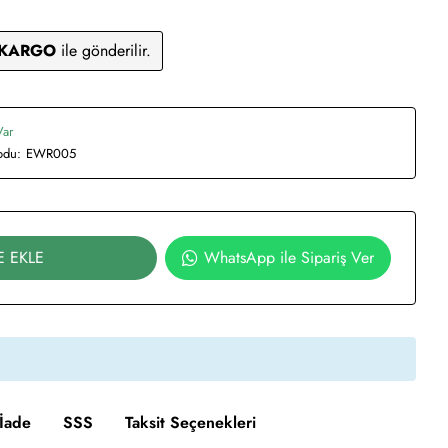
 KARGO
ile gönderilir.
Var
odu:
EWR005
E EKLE
WhatsApp ile Sipariş Ver
İade
SSS
Taksit Seçenekleri