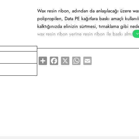
Wax resin ribon, adından da anlaşılacağı üzere wax i
polipropilen, Data PE kağıtlara baskı amaçlı kullanılı
kalktığınızda elinizin sürtmesi, tırnaklama gibi neden
wax resin ribon yerine resin ribon ile baskı almanı
Share
Facebook
X
WhatsApp
Email