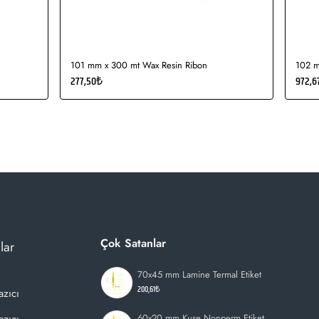
101 mm x 300 mt Wax Resin Ribon
102 m
277,50₺
972,6
Çok Satanlar
lar
70x45 mm Lamine Termal Etiket
200,61₺
azıcı
60x20 mm Kuşe Nonperm Etiket