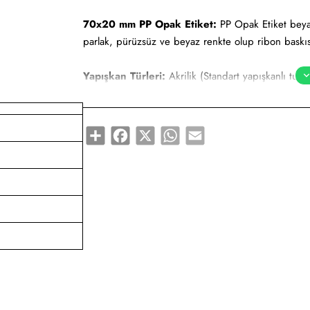
70x20 mm PP Opak Etiket:
PP Opak Etiket beyaz-
parlak, pürüzsüz ve beyaz renkte olup ribon baskıs
Yapışkan Türleri:
Akrilik (Standart yapışkanlı tutk
yapışkanlı tutkal), Deep frezee (Soğuğa dayanıklı ya
Kullanım Alanları:
Teknik makine ürün etiketi, demi
Share
Facebook
X
WhatsApp
Email
düşük sıcaklıklarda muhafaza edilmeye uygundur. Gıd
söz konusudur.