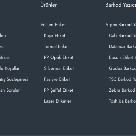
Ürünler
Barkod Yazıcı
Vellum Etiket
Argox Barkod Y
leri
Kuşe Etiket
Cab Barkod Ya
vis
Termal Etiket
Datamax Barko
itikası
PP Opak Etiket
Epson Etiket Y
de Koşulları
Silvermat Etiket
Godex Barkod
atış Sözleşmesi
Fastyre Etiket
TSC Barkod Ya
lan Sorular
PP Şeffaf Etiket
Zebra Barkod 
Lazer Etiketler
Toshiba Barko