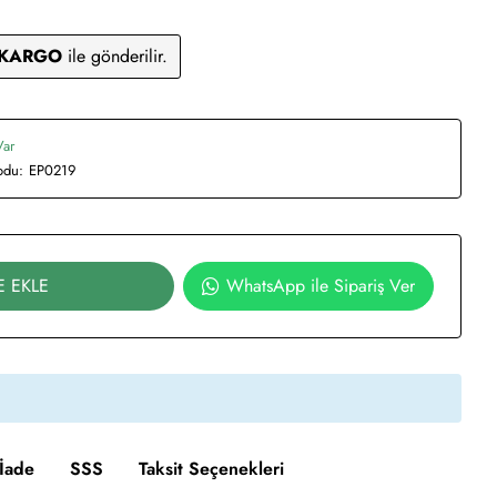
 KARGO
ile gönderilir.
Var
odu:
EP0219
E EKLE
WhatsApp ile Sipariş Ver
İade
SSS
Taksit Seçenekleri