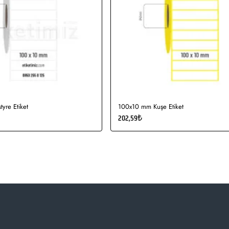
yre Etiket
100x10 mm Kuşe Etiket
202,59₺