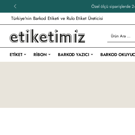
Özel ölçü siparişlerde 24
Türkiye'nin Barkod Etiketi ve Rulo Etiket Üreticisi
Ürün
Ara
...
ETIKET
RIBON
BARKOD YAZICI
BARKOD OKUYU