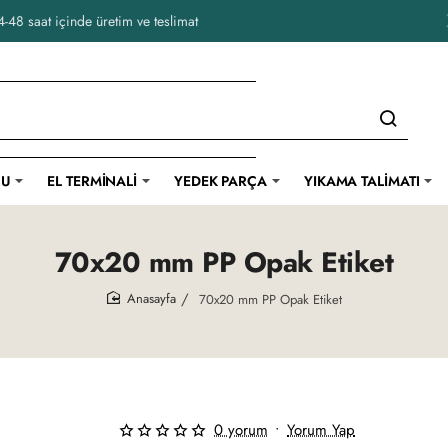
-48 saat içinde üretim ve teslimat
CU
EL TERMINALI
YEDEK PARÇA
YIKAMA TALIMATI
70x20 mm PP Opak Etiket
70x20 mm PP Opak Etiket
home
0 yorum
•
Yorum Yap