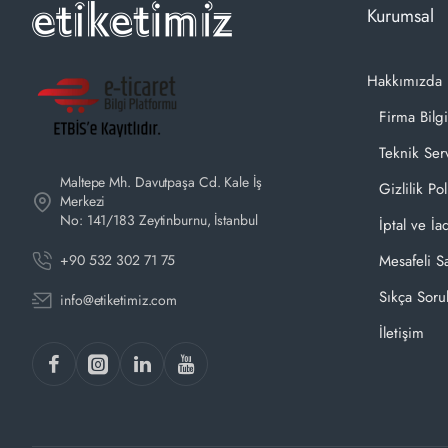
Kurumsal
Hakkımızda
Firma Bilgi
Teknik Ser
Maltepe Mh. Davutpaşa Cd. Kale İş
Gizlilik Pol
Merkezi
No: 141/183 Zeytinburnu, İstanbul
İptal ve İa
+90 532 302 71 75
Mesafeli S
Sıkça Soru
info@etiketimiz.com
İletişim