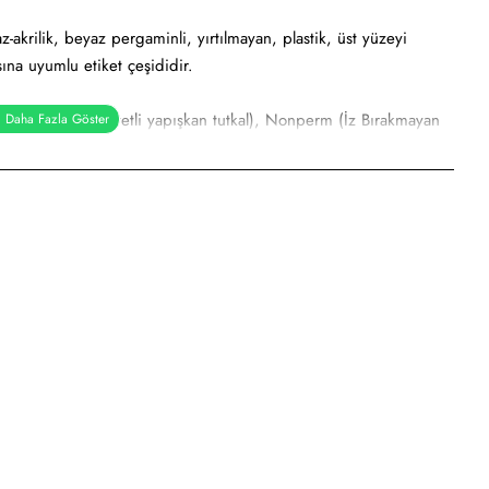
akrilik, beyaz pergaminli, yırtılmayan, plastik, üst yüzeyi
ına uyumlu etiket çeşididir.
al), Holtmelt (Kuvvetli yapışkan tutkal), Nonperm (İz Bırakmayan
pışkanlı tutkal)
rbaş etiketi, elektronik ürün etiketi, ürün etiketi. Yüksek ve
a etiketi vb. amaçlar için sayısız sektör tarafından kullanımı