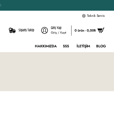
Teknik Servis
Giriş Yap
Sipariş Takip
0 ürün - 0,00₺
Giriş / Kayıt
HAKKIMIZDA
SSS
İLETIŞIM
BLOG