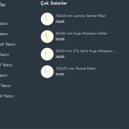
Çok Satanlar
lar
70x45 mm Lamine Termal Etiket
200,61₺
azıcı
zıcı
60x20 mm Kuşe Nonperm Etiket
159,69₺
d Yazıcı
25x10 mm 3'lü Ayrık Kuşe Nonperm Etiket
azıcı
246,14₺
 Yazıcı
100x70 mm Termal Etiket
197,97₺
zıcı
Yazıcı
d Yazıcı