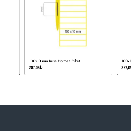
100x10 mm Kuşe Hotmelt Etiket
100x1
287,05₺
287,0