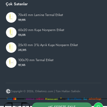
Çok Satanlar
70x45 mm Lamine Termal Etiket
199,99₺
60x20 mm Kuşe Nonperm Etiket
159,20₺
25x10 mm 3'lü Ayrık Kuşe Nonperm Etiket
245,38₺
100x70 mm Termal Etiket
197,36₺
Copyright © 2026, Etiketimiz.com | Tüm Hakları Saklıdır.