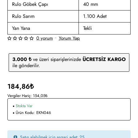
Rulo Göbek Çapı
40 mm
Rulo Sarım
1.100 Adet
Yan Yana
Tekli
0 yorum
•
Yorum Yap
3.000 ₺
ve üzeri siparişlerinizde
ÜCRETSİZ KARGO
ile gönderilir.
184,86₺
Vergiler Hariç: 154,05₺
Stokta Var
Ürün Kodu:
EKN046
Satın alabilmek için asgari adet: 25