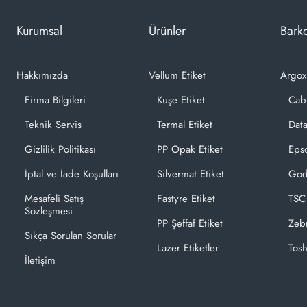
Kurumsal
Ürünler
Barko
Hakkımızda
Vellum Etiket
Argox
Firma Bilgileri
Kuşe Etiket
Cab
Teknik Servis
Termal Etiket
Dat
Gizlilik Politikası
PP Opak Etiket
Epso
İptal ve İade Koşulları
Silvermat Etiket
God
Mesafeli Satış
Fastyre Etiket
TSC
Sözleşmesi
PP Şeffaf Etiket
Zeb
Sıkça Sorulan Sorular
Lazer Etiketler
Tosh
İletişim