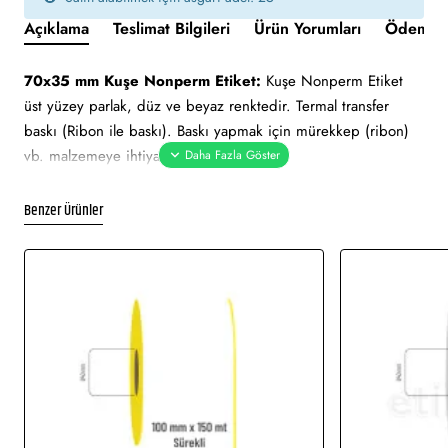
Açıklama
Teslimat Bilgileri
Ürün Yorumları
Ödeme v
70x35 mm Kuşe Nonperm Etiket:
Kuşe Nonperm Etiket
üst yüzey parlak, düz ve beyaz renktedir. Termal transfer
baskı (Ribon ile baskı). Baskı yapmak için mürekkep (ribon)
vb. malzemeye ihtiyaç duyulur.
Uygun nem ve sıcaklık değerlerinde belirli süre ile muhafaza
edilebilmektedir. Ortalama 2 yıl ömrü vardır. Güneş ışını gibi
Benzer Ürünler
hafif derecedeki ısılarda zarar görmez.
70x35 mm Kuşe Nonperm Etiket tüm barkod yazıcılar için
uygundur.
Yapışkan Türleri:
Nonperm (İz bırakmayan az yapışkanlı
tutkal)
Kullanım Alanları:
Barkod etiketi, lot etiketi, raf etiketi, ürün