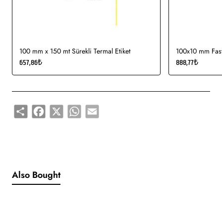
etiketi, koli üstü etiketi. Genellikle hızlı tüketim ürünlerinde
kullanımı uygundur.
Gıda etiketi vb. amaçlar için sayısız sektör tarafından kullanımı
söz konusudur.
100 mm x 150 mt Sürekli Termal Etiket
100x10 mm Fasty
657,86₺
888,77₺
Share
Facebook
X
WhatsApp
Email
Also Bought