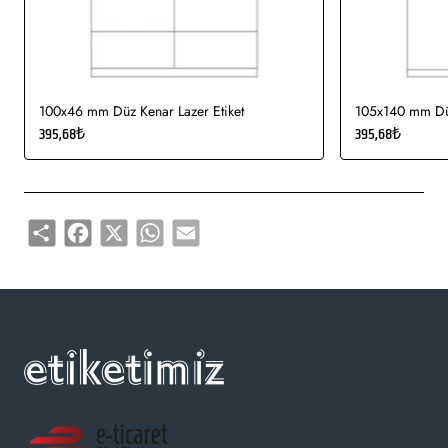
100x46 mm Düz Kenar Lazer Etiket
105x140 mm Düz
395,68₺
395,68₺
Share
Facebook
X
WhatsApp
Email