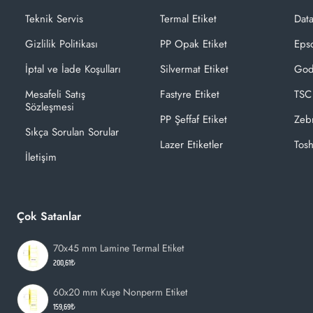
Teknik Servis
Termal Etiket
Dat
Gizlilik Politikası
PP Opak Etiket
Epso
İptal ve İade Koşulları
Silvermat Etiket
God
Mesafeli Satış
Fastyre Etiket
TSC
Sözleşmesi
PP Şeffaf Etiket
Zeb
Sıkça Sorulan Sorular
Lazer Etiketler
Tosh
İletişim
Çok Satanlar
70x45 mm Lamine Termal Etiket
200,61₺
60x20 mm Kuşe Nonperm Etiket
159,69₺