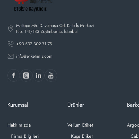
Maltepe Mh. Davutpaşa Cd. Kale İş Merkezi
No: 141/183 Zeytinburnu, İstanbul
+90 532 302 71 75
info@etiketimiz.com
Kurumsal
Ürünler
Barko
Hakkımızda
Vellum Etiket
Argox
Firma Bilgileri
Kuşe Etiket
Cab