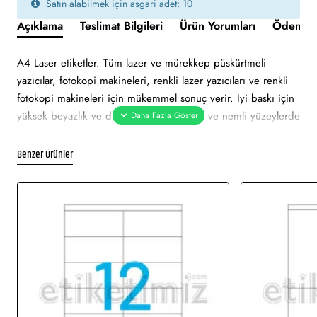
Satın alabilmek için asgari adet: 10
Açıklama
Teslimat Bilgileri
Ürün Yorumları
Ödeme v
A4 Laser etiketler. Tüm lazer ve mürekkep püskürtmeli
yazıcılar, fotokopi makineleri, renkli lazer yazıcıları ve renkli
fotokopi makineleri için mükemmel sonuç verir. İyi baskı için
yüksek beyazlık ve düzgün yüzey. Soğuk ve nemli yüzeylerde
bile özellikle hızlı ve güvenli yapışma. Çevre dostu ve
sürdürülebilir FSC sertifikalıdır. Etiketler atık kağıt, geri
Benzer Ürünler
dönüşümlü karton ambalaj ile% 100 geri dönüştürülebilir.
Etiket kırmızı renklidir. Tüm lazer ve mürekkep püskürtmeli
yazıcılarda sorunsuz yazdırmayı onaylar. Soğuk ve nemli
yüzeylerde hızlı ve güvenli yapışma. Pürüzsüz parlak yüzeye
net baskı alınır. Etiket mattır.