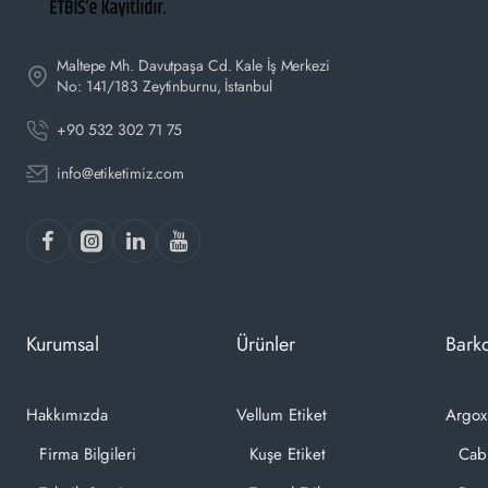
Maltepe Mh. Davutpaşa Cd. Kale İş Merkezi
No: 141/183 Zeytinburnu, İstanbul
+90 532 302 71 75
info@etiketimiz.com
Kurumsal
Ürünler
Barko
Hakkımızda
Vellum Etiket
Argox
Firma Bilgileri
Kuşe Etiket
Cab