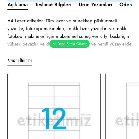
Açıklama
Teslimat Bilgileri
Ürün Yorumları
Ödeme v
A4 Lazer etiketler. Tüm lazer ve mürekkep püskürtmeli
yazıcılar, fotokopi makineleri, renkli lazer yazıcıları ve renkli
fotokopi makineleri için mükemmel sonuç verir. İyi baskı için
yüksek beyazlık ve düzgün yüzey. Soğuk ve nemli yüzeylerde
bile özellikle hızlı ve güvenli yapışma. Çevre dostu ve
sürdürülebilir FSC sertifikalıdır. Etiketler atık kağıt, geri
Benzer Ürünler
dönüşümlü karton ambalaj ile %100 geri dönüştürülebilir.
Etiket turuncu renklidir. Tüm lazer ve mürekkep püskürtmeli
yazıcılarda sorunsuz yazdırmayı onaylar. Soğuk ve nemli
yüzeylerde hızlı ve güvenli yapışma. Pürüzsüz parlak yüzeye
net baskı alınır. Etiket mattır. Ekranda görünen görsel
çizimdir. Gerçek baskıda renklerde ton farklı olabilir.