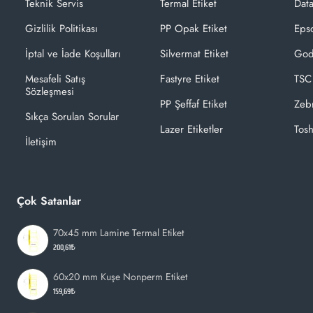
Teknik Servis
Termal Etiket
Dat
Gizlilik Politikası
PP Opak Etiket
Epso
İptal ve İade Koşulları
Silvermat Etiket
God
Mesafeli Satış
Fastyre Etiket
TSC
Sözleşmesi
PP Şeffaf Etiket
Zeb
Sıkça Sorulan Sorular
Lazer Etiketler
Tosh
İletişim
Çok Satanlar
70x45 mm Lamine Termal Etiket
200,61₺
60x20 mm Kuşe Nonperm Etiket
159,69₺