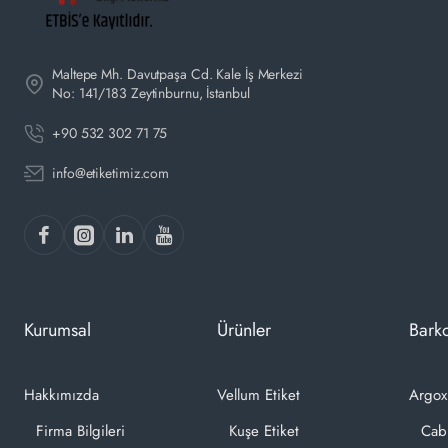
Maltepe Mh. Davutpaşa Cd. Kale İş Merkezi
No: 141/183 Zeytinburnu, İstanbul
+90 532 302 71 75
info@etiketimiz.com
Kurumsal
Ürünler
Barko
Hakkımızda
Vellum Etiket
Argox
Firma Bilgileri
Kuşe Etiket
Cab