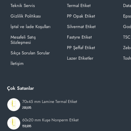
Teknik Servis
Termal Etiket
Dat
Gizlilik Politikası
PP Opak Etiket
Epso
İptal ve İade Koşulları
Silvermat Etiket
God
Mesafeli Satış
Fastyre Etiket
TSC
Sözleşmesi
PP Şeffaf Etiket
Zeb
Sıkça Sorulan Sorular
Lazer Etiketler
Tosh
İletişim
Çok Satanlar
70x45 mm Lamine Termal Etiket
200,61₺
60x20 mm Kuşe Nonperm Etiket
159,69₺