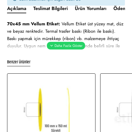
Açıklama
Teslimat Bilgileri
Ürün Yorumları
Ödeme v
70x45 mm Vellum Etiket:
Vellum Etiket üst yüzey mat, düz
ve beyaz renktedir. Termal trasfer baskı (Ribon ile baskı).
Baskı yapmak için mürekkep (ribon) vb. malzemeye ihtiyaç
duyulur. Uygun nem ve sıcaklık değerlerinde belirli süre ile
muhafaza edilebilmektedir. Ortalama 2 yıl ömrü vardır. Güneş
ışını gibi hafif derecedeki ısılarda zarar görmez.
Benzer Ürünler
70x45 mm Vellum Etiket tüm barkod yazıcılar için uygundur.
Yapışkan Türleri:
Akrilik (Standart yapışkanlı tutkal), Holtmelt
(Kuvvetli yapışkan tutkal), Nonpern (İz Bırakmayan yapışkanlı
tutkal), Deep frezee (Soğuğa dayanıklı yapışkanlı tutkal)
Kullanılan Etiketler:
Barkod etiketi, lot etiketi, raf etiketi,
ürün etiketi, koli üstü etiketi. Genellikle hızlı tüketim
ürünlerinde kullanımı uygundur.