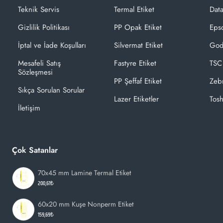
Teknik Servis
Termal Etiket
Dat
Gizlilik Politikası
PP Opak Etiket
Epso
İptal ve İade Koşulları
Silvermat Etiket
God
Mesafeli Satış
Fastyre Etiket
TSC
Sözleşmesi
PP Şeffaf Etiket
Zeb
Sıkça Sorulan Sorular
Lazer Etiketler
Tosh
İletişim
Çok Satanlar
70x45 mm Lamine Termal Etiket
200,61₺
60x20 mm Kuşe Nonperm Etiket
159,69₺