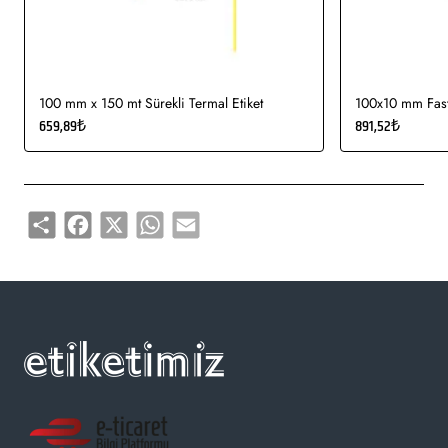
100 mm x 150 mt Sürekli Termal Etiket
100x10 mm Fasty
659,89₺
891,52₺
Share
Facebook
X
WhatsApp
Email