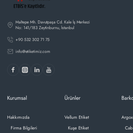
Maltepe Mh. Davutpaşa Cd. Kale İş Merkezi
No: 141/183 Zeytinburnu, İstanbul
+90 532 302 71 75
info@etiketimiz.com
Kurumsal
Ürünler
Barko
Hakkımızda
Vellum Etiket
Argox
Firma Bilgileri
Kuşe Etiket
Cab