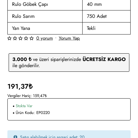
Rulo Göbek Çapı
40 mm
Rulo Sarım
750 Adet
Yan Yana
Tekli
0 yorum
•
Yorum Yap
3.000 ₺
ve üzeri siparişlerinizde
ÜCRETSİZ KARGO
ile gönderilir.
191,37₺
Vergiler Hariç: 159,47₺
Stokta Var
Ürün Kodu:
EP0220
Satın alabilmek için asgari adet: 20