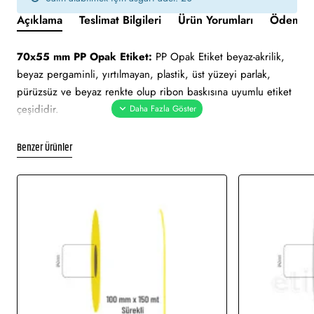
Açıklama
Teslimat Bilgileri
Ürün Yorumları
Ödeme v
70x55 mm PP Opak Etiket:
PP Opak Etiket beyaz-akrilik,
beyaz pergaminli, yırtılmayan, plastik, üst yüzeyi parlak,
pürüzsüz ve beyaz renkte olup ribon baskısına uyumlu etiket
çeşididir.
Yapışkan Türleri:
Akrilik (Standart yapışkanlı tutkal), Holtmelt
Benzer Ürünler
(Kuvvetli yapışkan tutkal), Nonperm (İz Bırakmayan yapışkanlı
tutkal), Deep frezee (Soğuğa dayanıklı yapışkanlı tutkal)
Kullanım Alanları:
Teknik makine ürün etiketi, demirbaş
etiketi, elektronik ürün etiketi, ürün etiketi. Yüksek ve düşük
sıcaklıklarda muhafaza edilmeye uygundur. Gıda etiketi vb.
amaçlar için sayısız sektör tarafından kullanımı söz konusudur.